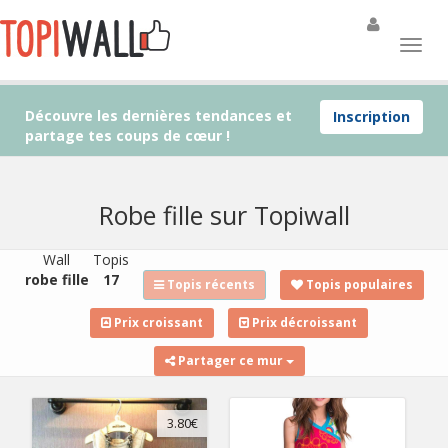
Découvre les dernières tendances et
Inscription
partage tes coups de cœur !
Robe fille sur Topiwall
Wall
Topis
robe fille
17
Topis récents
Topis populaires
Prix croissant
Prix décroissant
Partager ce mur
3.80€