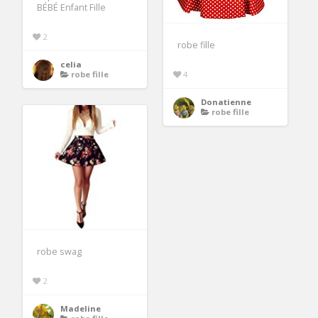
BÉBÉ Enfant Fille
2
robe fille
celia
robe fille
4
Donatienne
robe fille
robe swag
2
Madeline