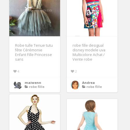
Robe tulle Tenue tutu
robe fille desigual
fête Cérémonie
disney modele uva
Enfant Fille Princesse
Multicolore Achat /
sans
Vente robe
4
2
maiwenn
Andrea
robe fille
robe fille