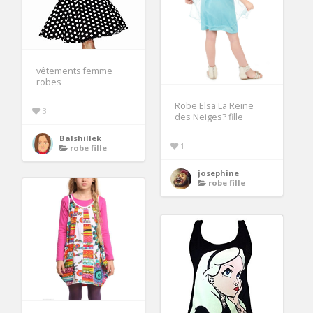
vêtements femme
robes
Robe Elsa La Reine
3
des Neiges? fille
Balshillek
1
robe fille
josephine
robe fille