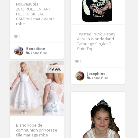
Nouveautés
2015!ROBE ENFANT
FILLE DESIGUAL
CAMPA Achat / Vente
robe
Twisted Punk Disney
2
Alice In Wonderland
Tatouage Singlet T
Shirt Top
Benedicte
robe fille
2
49.99€
josephine
robe fille
Blanc Robe de
communion princesse
fille mariage robe