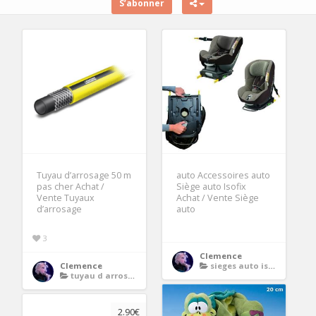
S’abonner
Tuyau d’arrosage 50 m
auto Accessoires auto
pas cher Achat /
Siège auto Isofix
Vente Tuyaux
Achat / Vente Siège
d’arrosage
auto
3
Clemence
Clemence
sieges auto isofix
tuyau d arrosage 50 m
2.90€