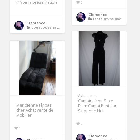
i? Voir la présentation
3
Clemence
lecteur vhs dvd
Clemence
couscoussier induction
Avis sur »
Combinaison Sexy
Meridienne Fly pas
Etam Combi Pantalon
cher Achat vente de
Salopette Noir
Mobilier
2
1
Clemence