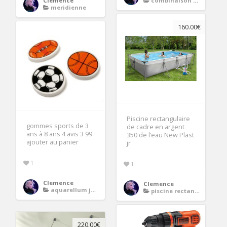
Clemence
combinaison chic
meridienne
160.00€
Piscine rectangulaire
gommes sports de 3
de cadre en argent
ans à 8 ans 4 avis 3 99
350 de l’eau New Plast
ajouter au panier
jr
1
1
Clemence
Clemence
aquarellum junior
piscine rectangulaire
220.00€