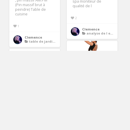
, pin massif AM.PM
spa moniteur de
(Pin massif brut à
qualité de l
peindre) Table de
cuisine
2
1
Clemence
analyse de l eau
Clemence
table de jardin pliante
Waooh Robe dos nu
et bandes « Kuji » Kuji
NX Batterie tablette
est une superbe robe
3.7V 5400mAh Parmi
dos nu
les modèles
compatibles
2