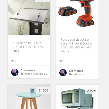
Perceuse visseuse
Auvent en kit, Rubin,
sans fil Black & Decker
l.150.0 x P.95.0 x H.25.0
EGBL18B 18 V Achat /
cm |
Vente
3
3
Clemence
Clemence
marquise de porte d entree
batterie
34.35€
29.99€