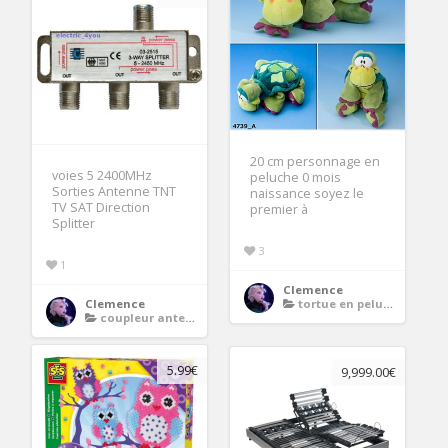
20 cm personnage en
voies 5 2400MHz
peluche 0 mois
Sorties Antenne TNT
naissance soyez le
TV SAT Direction
premier à
Splitter
3
1
Clemence
Clemence
tortue en peluche
coupleur antenne
5.99€
9,999.00€