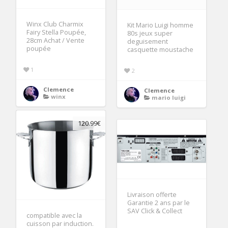
Winx Club Charmix
Kit Mario Luigi homme
Fairy Stella Poupée,
80s jeux super
28cm Achat / Vente
deguisement
poupée
casquette moustache
1
2
Clemence
Clemence
winx
mario luigi
120.99€
Livraison offerte
Garantie 2 ans par le
SAV Click & Collect
compatible avec la
cuisson par induction.