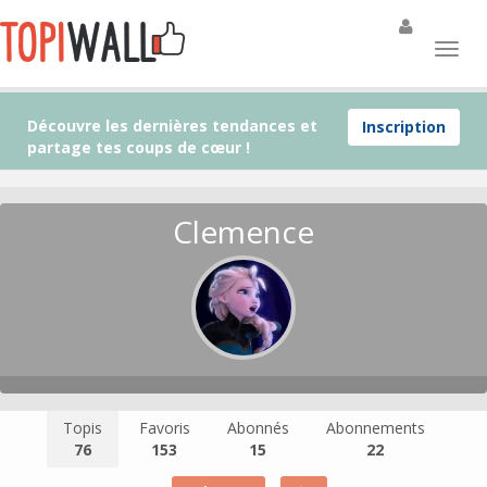
Découvre les dernières tendances et
Inscription
partage tes coups de cœur !
Clemence
Topis
Favoris
Abonnés
Abonnements
76
153
15
22