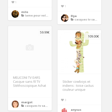
1
1
milo
lame pour volet bois
Elya
casques tv sans fil
59.99€
109.00€
MELICONI TV EARS
Casque sans fil TV
Sticker cowboys et
Stéthoscopique Achat
indiens : toise cactus
couleur unique
3
margot
casques tv sans fil
anysus