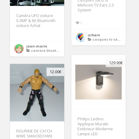
Casques sans fil
Meliconi TV Ears 2.3
System
Caméra UFO voiture
0.3MP & Kit Bluetooth
1
voiture Achat
urbain
casques tv sans fil
jean-marie
camera bluetooth
129.90€
12.00€
Philips Ledino
Applique Murale
Extérieur Moderne
FIGURINE DE CATCH
Lampe LED
WWE SMACKDOWN