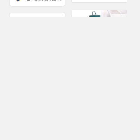
6.20€
4.00€
(533) Mangeoire À
Adapteur Carte Son
Oiseaux Silo De
USB externe 2.0 ver
Nourriture Pour
3D Virtuel Audio 5
Nichoir
2
Louseley
cartes son externes
evan
nourriture pour oiseaux
8.40€
29.99€