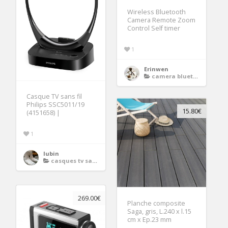
Wireless Bluetooth
Camera Remote Zoom
Control Self timer
1
Erinwen
camera bluetooth
Casque TV sans fil
Philips SSC5011/19
15.80€
(4151658) |
1
lubin
casques tv sans fil
269.00€
Planche composite
Saga, gris, L.240 x l.15
cm x Ep.23 mm