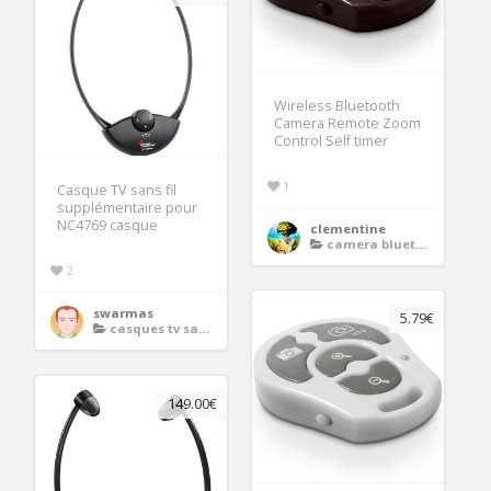
Wireless Bluetooth
Camera Remote Zoom
Control Self timer
1
Casque TV sans fil
supplémentaire pour
NC4769 casque
clementine
camera bluetooth
2
swarmas
5.79€
casques tv sans fil
149.00€