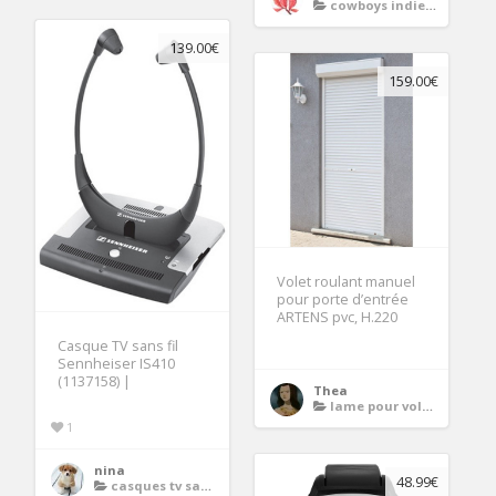
cowboys indiens
139.00€
159.00€
Volet roulant manuel
pour porte d’entrée
ARTENS pvc, H.220
Casque TV sans fil
Sennheiser IS410
(1137158) |
Thea
lame pour volet bois
1
nina
48.99€
casques tv sans fil