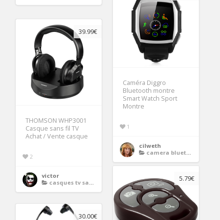
39.99€
Caméra Diggro
Bluetooth montre
Smart Watch Sport
Montre
THOMSON WHP3001
1
Casque sans fil TV
Achat / Vente casque
cilweth
camera bluetooth
2
victor
5.79€
casques tv sans fil
30.00€