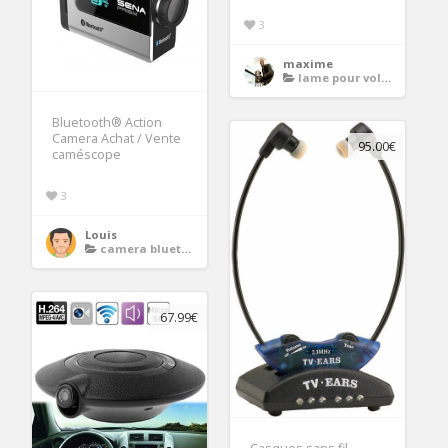
3
maxime
lame pour volet bois
Bluetooth® Action
Camera Achat / Vente
95.00€
caméscope
3
Louis
camera bluetooth
67.99€