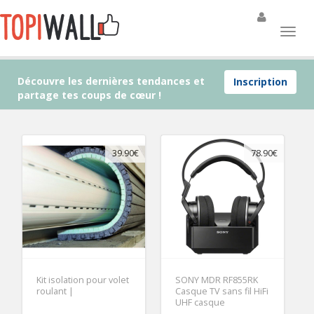
Découvre les dernières tendances et
Inscription
partage tes coups de cœur !
39.90€
78.90€
Kit isolation pour volet
SONY MDR RF855RK
roulant |
Casque TV sans fil HiFi
UHF casque