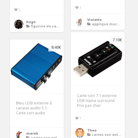
1
2
Violette
hugo
applique murale led
figurine de catch
7.10€
8.40€
Carte son 7.1 externe
USB Hama surround
Bleu USB externe 6
Prix pas cher
canaux audio 5.1
Carte son audio
1
Theo
marek
cartes son externes
cartes son externes