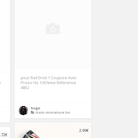
pour Rail Droit 1 Coupure Avec
e
Prises Ho 1/87eme Reference
4852
hugo
train miniature ho
2.99€
.72€