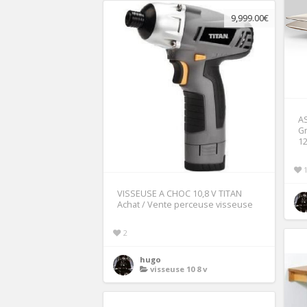
9,999.00€
A
Gr
1
VISSEUSE A CHOC 10,8 V TITAN
Achat / Vente perceuse visseuse
2
hugo
visseuse 10 8 v