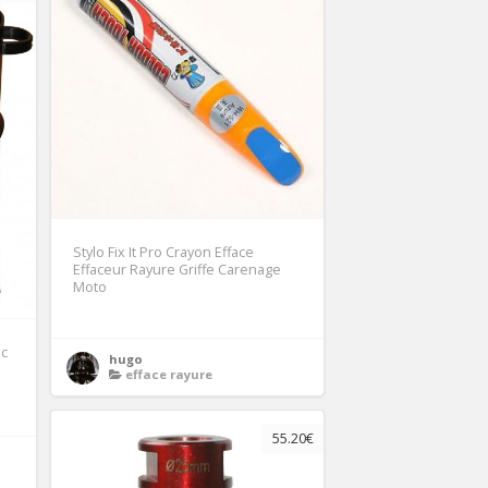
Stylo Fix It Pro Crayon Efface
Effaceur Rayure Griffe Carenage
Moto
ec
hugo
efface rayure
55.20€