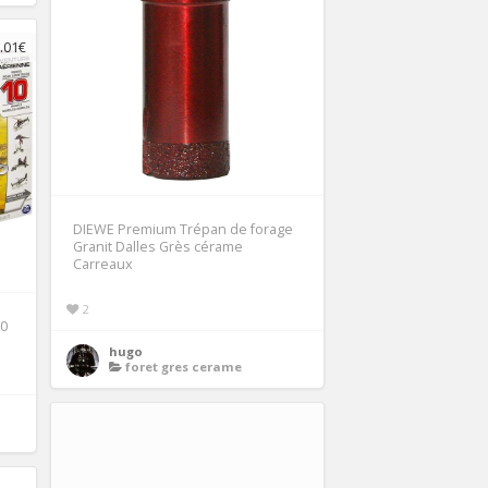
.01€
DIEWE Premium Trépan de forage
Granit Dalles Grès cérame
Carreaux
2
10
hugo
foret gres cerame