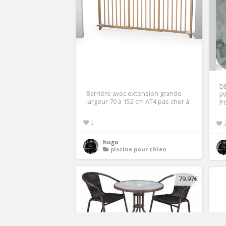
D
Barrière avec extension grande
J
largeur 70 à 152 cm AT4 pas cher à
P
2
hugo
piscine pour chien
79.97€