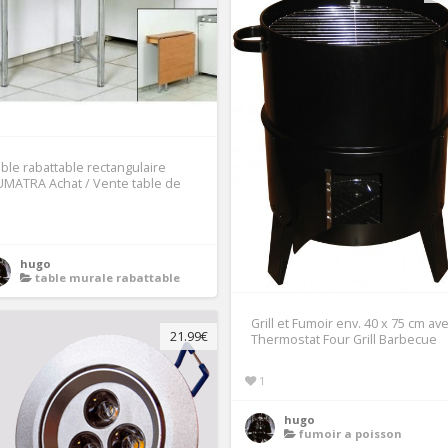
ble rabattable rectangulaire
MATRA Achat / Vente table de
1
hugo
table murale rabattable
Grill et Fumoir env. 40 x 75 cm av
21.99€
Thermostat Four Grill Barbecue
1
hugo
fumoir a poisson