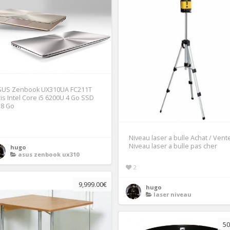
SUS Zenbook UX310UA FC211T
is Intel Core i5 6200U 4 Go SSD
28 Go
1
Niveau laser a bulle Achat / Vent
Niveau laser a bulle pas cher
hugo
asus zenbook ux310
2
9,999.00€
hugo
laser niveau
50