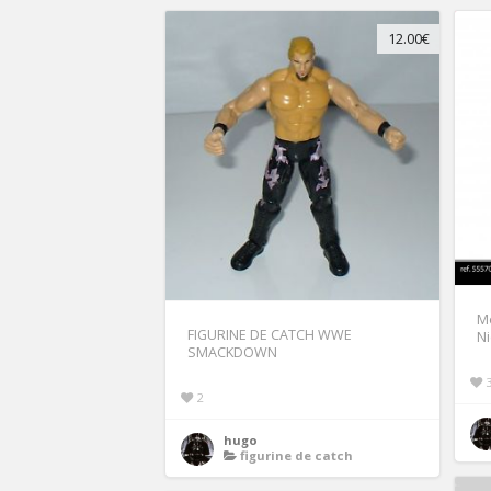
12.00€
M
FIGURINE DE CATCH WWE
Ni
SMACKDOWN
2
hugo
figurine de catch