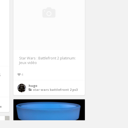
Star Wars : Battlefront 2 platinum:
Jeux vidéo
4
S
hugo
star wars battlefront 2 ps3
le