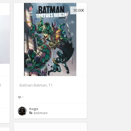
10.00€
é
Batman Batman, T1
1
hugo
batman