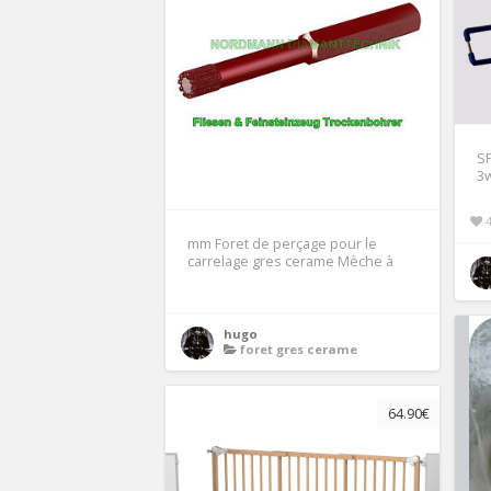
S
3
mm Foret de perçage pour le
carrelage gres cerame Mèche à
hugo
foret gres cerame
64.90€