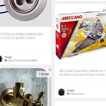
21
POT ENCASTRABLE ORIENTABLE
w 12 VOLTS BLANC CHAUD
4
hugo
spot led encastrable
MECCANO Operation Aérienne, 
118.00€
Modèles Meccano Achat / Vente
hugo
meccano