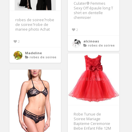
Culater® Femmes
Sexy Off épaule long T
shirt en dentelle
chemisier
robes de soiree?robe
de soiree?robe de
mariee photo Achat
2
alcinoas
2
robes de soiree
Madeline
robes de soiree
Robe Tunue de
Soiree Mariage
Bapteme Ceremonie
Bebe Enfant Fille 12M