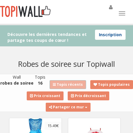
Découvre les dernières tendances et
Inscription
partage tes coups de cœur !
Robes de soiree sur Topiwall
Wall
Topis
robes de soiree
16
Topis récents
Topis populaires
Prix croissant
Prix décroissant
Partager ce mur
15.49€