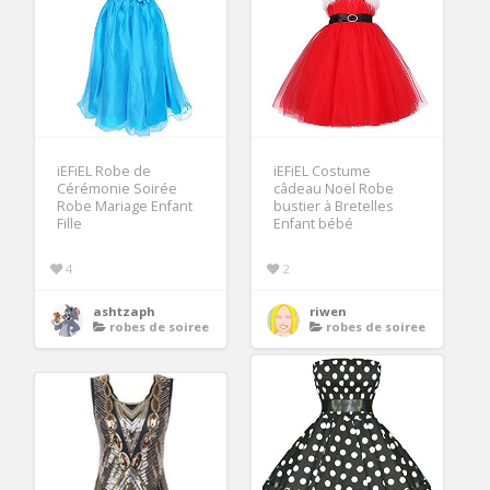
iEFiEL Robe de
iEFiEL Costume
Cérémonie Soirée
câdeau Noël Robe
Robe Mariage Enfant
bustier à Bretelles
Fille
Enfant bébé
4
2
ashtzaph
riwen
robes de soiree
robes de soiree