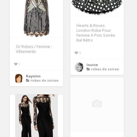
Hearts & Roses
London Robe Pour
Femme A Pois Soirée
Bal Rétro
Or Robes / Femme :
Vêtements
3
1
louise
robes de soiree
Rayvinn
robes de soiree