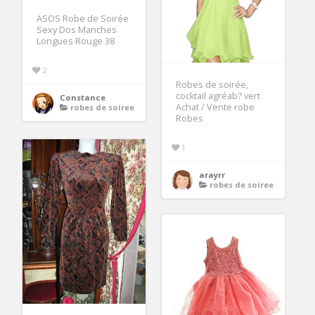
ASOS Robe de Soirée
Sexy Dos Manches
Longues Rouge 38
2
Robes de soirée,
cocktail agréab? vert
Constance
Achat / Vente robe
robes de soiree
Robes
1
arayrr
robes de soiree