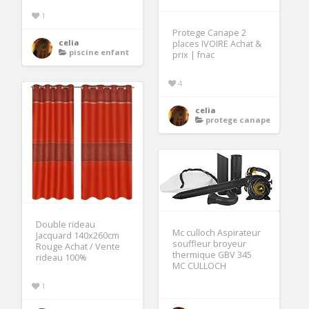
1
Protege Canape 2
celia
places IVOIRE Achat &
piscine enfant
prix | fnac
4
celia
protege canape
Double rideau
Mc culloch Aspirateur
Jacquard 140x260cm
souffleur broyeur
Rouge Achat / Vente
thermique GBV 345
rideau 100%
MC CULLOCH
1