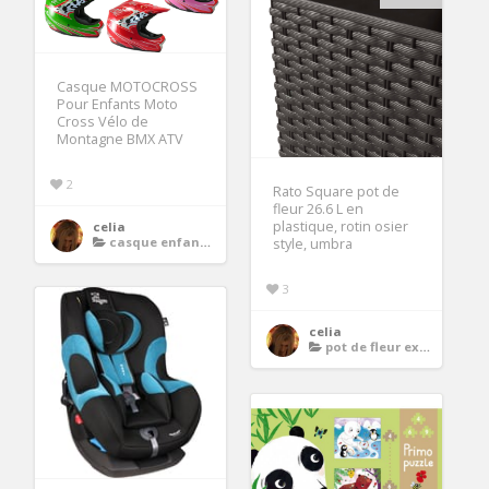
Casque MOTOCROSS
Pour Enfants Moto
Cross Vélo de
Montagne BMX ATV
2
Rato Square pot de
fleur 26.6 L en
plastique, rotin osier
celia
casque enfant moto
style, umbra
3
celia
pot de fleur exterieur en resine