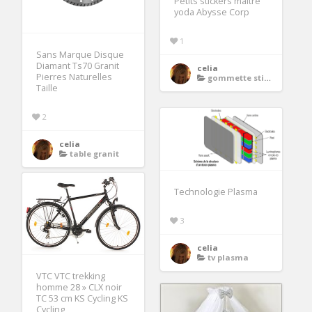
Petits stickers maitre
yoda Abysse Corp
1
Sans Marque Disque
Diamant Ts70 Granit
celia
Pierres Naturelles
gommette sticker
Taille
2
celia
table granit
Technologie Plasma
3
celia
tv plasma
VTC VTC trekking
homme 28 » CLX noir
TC 53 cm KS Cycling KS
Cycling