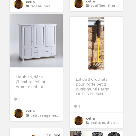
celia
celia
souffleur thermique
rideau noel
Meubles, déco
Lot de 3 Crochets
Chambre enfant
pour Porte petits
Armoire enfant
outils mural Perrin
OUTILS PERRIN
1
3
celia
petit rangement enfant
celia
petits outils de jardin
161.00€