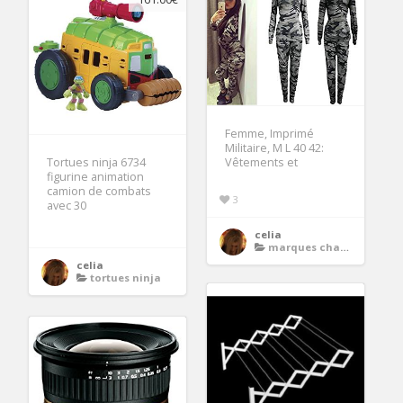
Femme, Imprimé
Militaire, M L 40 42:
Vêtements et
Tortues ninja 6734
figurine animation
camion de combats
3
avec 30
celia
marques chaussures femme
celia
tortues ninja