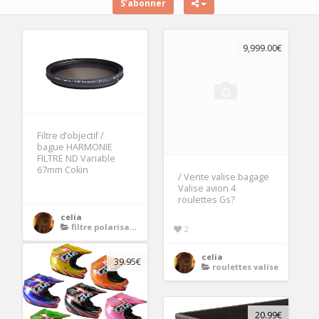
S’abonner
9,999.00€
Filtre d’objectif /
bague HARMONIE
FILTRE ND Variable
67mm Cokin
/ Vente valise bagage
Valise avion 4
roulettes Gs?
celia
filtre polarisant 67mm
2
celia
39.95€
roulettes valise
20.99€