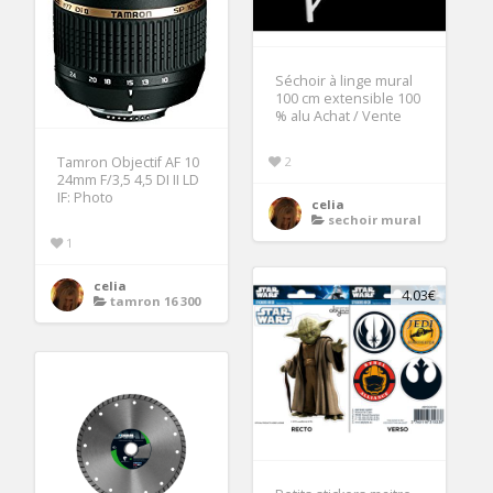
Séchoir à linge mural
100 cm extensible 100
% alu Achat / Vente
2
Tamron Objectif AF 10
24mm F/3,5 4,5 DI II LD
IF: Photo
celia
sechoir mural
1
celia
4.03€
tamron 16 300