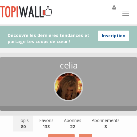
Découvre les dernières tendances et
Inscription
partage tes coups de cœur !
celia
Topis
Favoris
Abonnés
Abonnements
80
133
22
8