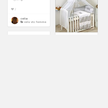
2
celia
velo vtc femme
Lit Bébé Baldaquin
4
celia
lit baldaquin
Câble d’antenne
TV/RD Vivanco 1,5 m
Le câble antenne
pour ceux qui
2