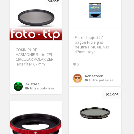
54.99€
Filtre d’objectif /
bague Filtre gris
neutre HMC ND400
COKIN PURE
67mm Hoya
HARMONIE Serie CPL
CIRCULAR POLARIZER
lens filter 67 mm
2
Achesteen
filtre polarisant 67mm
aristide
filtre polarisant 67mm
194.90€