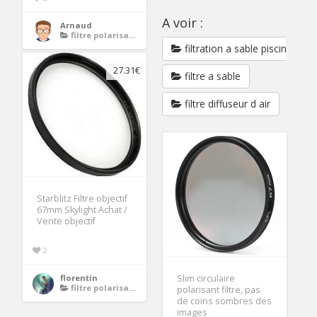
A voir :
Arnaud
filtre polarisant 67mm
filtration a sable piscine
27.31€
filtre a sable
filtre diffuseur d air
Starblitz Filtre objectif
67mm Skylight Achat /
Vente objectif
2
florentin
Slim circulaire
filtre polarisant 67mm
polarisant filtre, pas
de coins sombres des
images