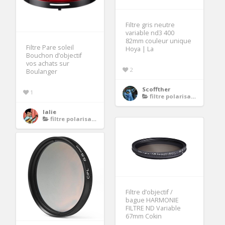
Filtre gris neutre
variable nd3 400
82mm couleur unique
Filtre Pare soleil
Hoya | La
Bouchon d’objectif
vos achats sur
2
Boulanger
Scoffther
1
filtre polarisant 67mm
lalie
filtre polarisant 67mm
Filtre d’objectif /
bague HARMONIE
FILTRE ND Variable
67mm Cokin