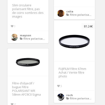
Slim circulaire
polarisant filtre, pas
celia
de coins sombres des
filtre polarisant 67mm
images
1
81.24€
mayson
filtre polarisant 67mm
FUJIFILM Filtre 67mm
Achat / Vente filtre
photo
Filtre d’objectif /
5
bague Filtre
POLARISANT WR
58mm AFC9C0 Sigma
roch
filtre polarisant 67mm
2