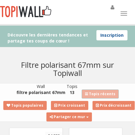
Découvre les dernières tendances et
Inscription
partage tes coups de cœur !
Filtre polarisant 67mm sur
Topiwall
Wall
Topis
filtre polarisant 67mm
13
Topis récents
Topis populaires
Prix croissant
Prix décroissant
Partager ce mur