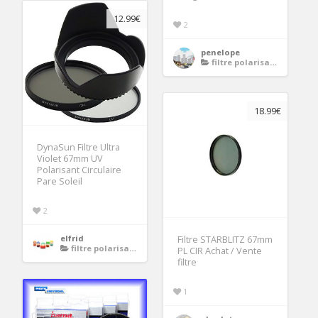
12.99€
2
penelope
filtre polarisant 67mm
18.99€
DynaSun Filtre Ultra
Violet 67mm UV
Polarisant Circulaire
Pare Soleil
2
elfrid
Filtre STARBLITZ 67mm
filtre polarisant 67mm
PL CIR Achat / Vente
filtre
1