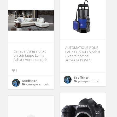
AUTOMATIQUE POUR
Canapé d’angle droit
EAUX CHARGÉES Achat
en cuir taupe Lumia
/ Vente pompe
Achat / Vente canapé
arrosage POMPE
1
Scoffther
Scoffther
pompe immergee automatique
canape en cuir