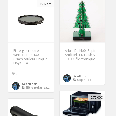
194.90€
Filtre gris neutre
Arbre De Noël Sapin
variable nd3 400
Artificiel LED Flash Kit
82mm couleur unique
3D DIY électronique
Hoya | La
2
Scoffther
sapin led
Scoffther
filtre polarisant 67mm
279.00€