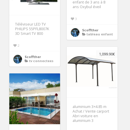
enfant de 3 ans à 8
ans Oxybul éveil
3
Téléviseur LED TV
PHILIPS 55PFL8007K
Scoffther
3D Smart TV 800
tableau enfant
2
1,099.90€
Scoffther
tv connectees
aluminium 3×4.85 m
Achat / Vente carport
Abri voiture en
aluminium 3