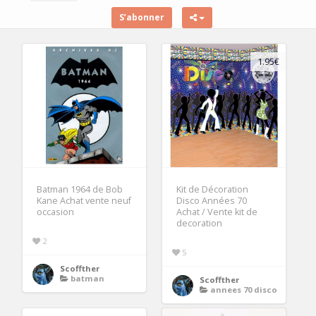
S’abonner
1.95€
Batman 1964 de Bob
Kit de Décoration
Kane Achat vente neuf
Disco Années 70
occasion
Achat / Vente kit de
decoration
2
5
Scoffther
batman
Scoffther
annees 70 disco