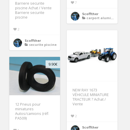
7
Barriere securite
piscine Achat / Vente
Barriere securite
Scoffther
piscine
carport aluminium
2
Scoffther
securite piscine
9.90€
NEW RAY 1673
VÉHICULE MINIATURE
TRACTEUR ? Achat /
Vente
12 Pneus pour
miniatures
Autos/camions (réf:
2
PA509)
Scoffther