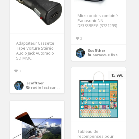
Micro ondes combiné
Panasonic NN
DF383BEPG (3721299)
3
Adaptateur Cassette
Tape Voiture Stéréo
Scoffther
Audio Jack Autoradio
barbecue fixe
SD MMC
3
15.99€
Scoffther
radio lecteur cd portable
Tableau de
récompenses pour