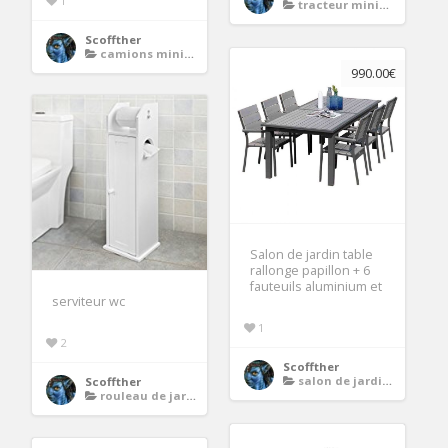
1
tracteur miniature
Scoffther
camions miniatures
990.00€
Salon de jardin table
rallonge papillon + 6
fauteuils aluminium et
serviteur wc
1
2
Scoffther
salon de jardin aluminium 8 places
Scoffther
rouleau de jardin