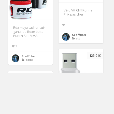
Vélo Vtt Cliff Runner
Prix pas cher
3
Rdx maya cacher cuir
gants de Boxe Lutte
Scoffther
Punch Sac MMA
vtt
2
125.91€
Scoffther
boxe
Carte MicroSDXC
Lexar 128 Go Classe
10 + Lecteur USB 3.0
Carte Micro