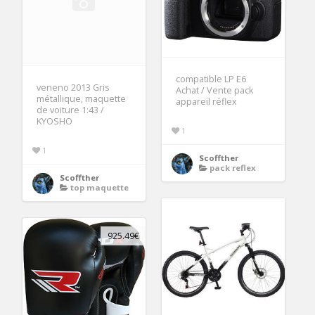
compatible LP E6
veneno 2013 Gris
Achat / Vente pack
métallique, maquette
appareil réflex
de voiture 1:43 /
KYOSHO
1
1
Scoffther
pack reflex
Scoffther
top maquette
925.49€