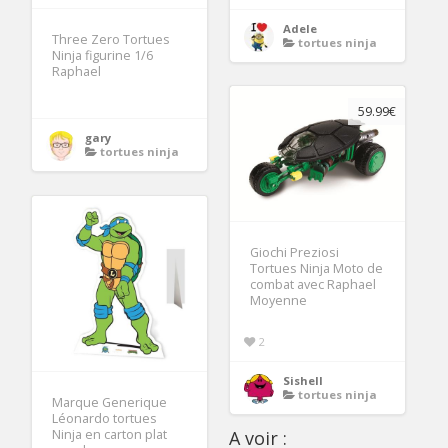
Adele
Three Zero Tortues
tortues ninja
Ninja figurine 1/6
Raphael
59.99€
gary
tortues ninja
Giochi Preziosi
Tortues Ninja Moto de
combat avec Raphael
Moyenne
2
Sishell
tortues ninja
Marque Generique
Léonardo tortues
Ninja en carton plat
A voir :