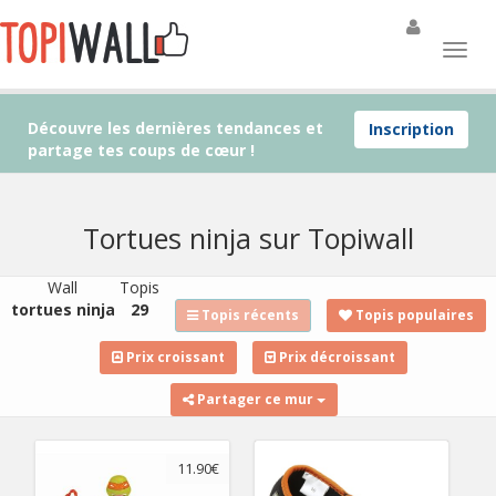
Découvre les dernières tendances et
Inscription
partage tes coups de cœur !
Tortues ninja sur Topiwall
Wall
Topis
tortues ninja
29
Topis récents
Topis populaires
Prix croissant
Prix décroissant
Partager ce mur
11.90€