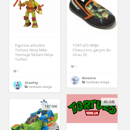
Figurine articulée
TORTUES NINJA
Tortues Ninja Mike
Chaussons garçon du
Teenage Mutant Ninja
24 au 30
Turtles
1
1
Noemie
tortues ninja
Glaefey
tortues ninja
65.04€
147.96€