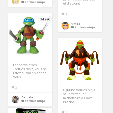
tortues ninja
et discount
3
34.99€
timeo
tortues ninja
Leonardo et les
Tortues Ninja, vous ne
ratez aucun épisode !
Vous
2
Figurine tortues ninja :
saut d’attaque :
Daniele
michelangelo Giochi
tortues ninja
Preziosi
2