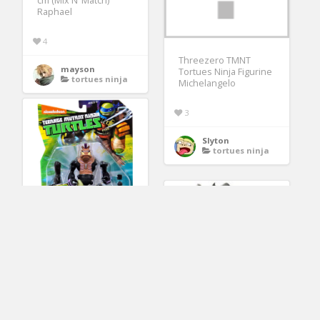
cm (Mix N’ Match)
Raphael
4
Threezero TMNT
mayson
Tortues Ninja Figurine
tortues ninja
Michelangelo
3
Slyton
tortues ninja
Tortues ninja figurine
bebop 12 cm gio5573
Giochi Preziosi | La
elea