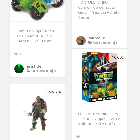
TORTUES NINJA
Camion de combats
Giochi Preziosi Achat /
Vente
Tortues Ninja ? Ninja
At 3 ? Véhicule Tout
Marcelle
Terrain 3 Roues et
tortues ninja
3
16.69€
aristide
tortues ninja
249.90€
Les Tortues Ninja Les
Tortues Ninja Saison 2
Volumes 5 à 8 Coffret
3