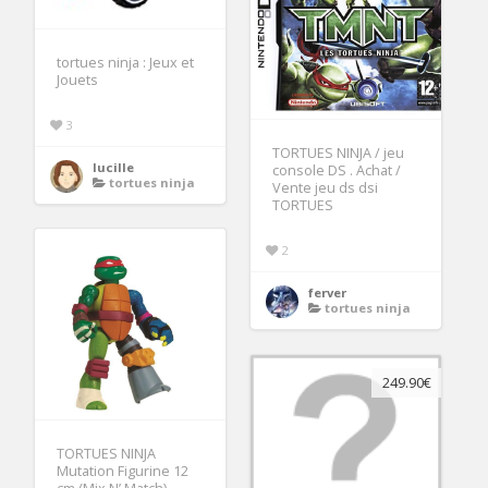
tortues ninja : Jeux et
Jouets
3
TORTUES NINJA / jeu
lucille
console DS . Achat /
tortues ninja
Vente jeu ds dsi
TORTUES
2
ferver
tortues ninja
249.90€
TORTUES NINJA
Mutation Figurine 12