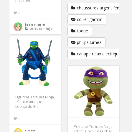
pas cher
chaussures argent femme so
2
collier garmin
jean-marie
tortues ninja
toque
philips lumea
canape relax electrique
Figurine Tortues Ninja
: Saut d’attaque :
Leonardo En
4
Peluche Tortues Ninja
riwen
20 cm à prix : pas cher