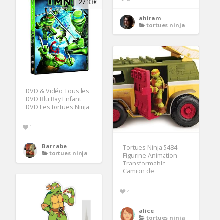
27.33€
ahiram
tortues ninja
DVD & Vidéo Tous les
DVD Blu Ray Enfant
DVD Les tortues Ninja
1
Barnabe
Tortues Ninja 5484
tortues ninja
Figurine Animation
Transformable
Camion de
4
alice
tortues ninja