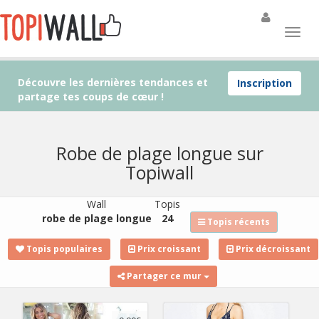
Découvre les dernières tendances et
Inscription
partage tes coups de cœur !
Robe de plage longue sur
Topiwall
Wall
Topis
robe de plage longue
24
Topis récents
Topis populaires
Prix croissant
Prix décroissant
Partager ce mur