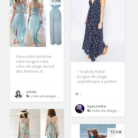
9.99€
Sexy robe bohème
robe longue robe
robe de plage de bal
des femmes d
? Seafolly Robe
longue de plage
asymétrique à petites
olivie
2
robe de plage longue
hyacinthe
robe de plage longue
13.39€