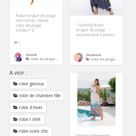
Robe longue de plage
Vert Achat / Vente
? Seafolly Robe
robe de plage
longue de plage
Soldes* d
asymétrique à petites
2
louna
Orianne
robe de plage longue
robe de plage longue
A voir :
robe genoux
robe de chambre fille
robe d hiver
robe t shirt
robe noire chic
Femme Vêtements