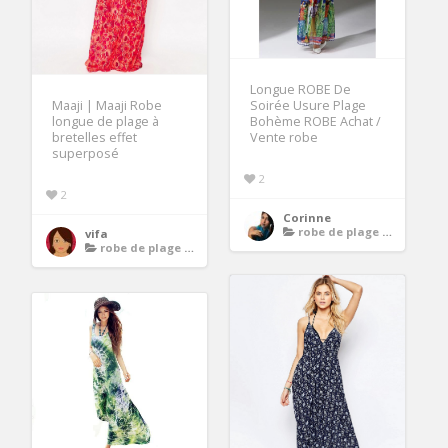
Longue ROBE De
Maaji | Maaji Robe
Soirée Usure Plage
longue de plage à
Bohème ROBE Achat /
bretelles effet
Vente robe
superposé
2
2
Corinne
robe de plage longue
vifa
robe de plage longue