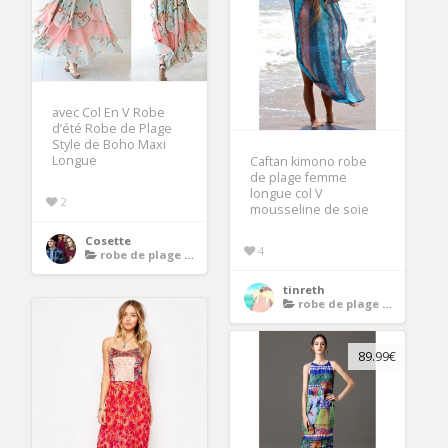
avec Col En V Robe
d’été Robe de Plage
Style de Boho Maxi
Longue
Caftan kimono robe
de plage femme
longue col V
2
mousseline de soie
Cosette
4
robe de plage longue
tinreth
robe de plage longue
89.99€