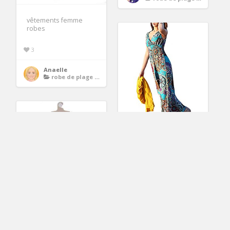
vêtements femme
robes
3
Anaelle
robe de plage longue
vêtements femme
robes
3
Robe Caroll Robe Mi
Elna
Longue,Robe De
robe de plage longue
Plage Taille : S(36 T1)