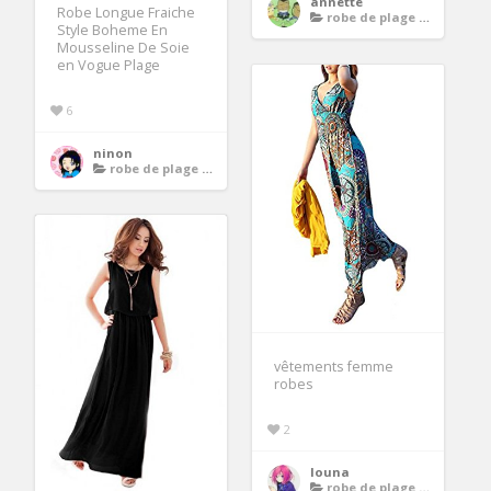
annette
Robe Longue Fraiche
robe de plage longue
Style Boheme En
Mousseline De Soie
en Vogue Plage
6
ninon
robe de plage longue
vêtements femme
robes
2
louna
robe de plage longue