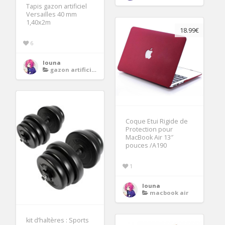
Tapis gazon artificiel
Versailles 40 mm
1,40x2m
18.99€
6
louna
gazon artificiel 1 x 3 m
Coque Etui Rigide de
Protection pour
MacBook Air 13″
pouces /A190
1
louna
macbook air
kit d’haltères : Sports