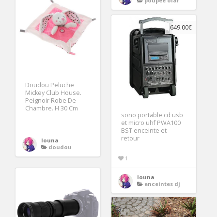
poupee olaf
649.00€
Doudou Peluche
Mickey Club House.
Peignoir Robe De
Chambre. H 30 Cm
sono portable cd usb
et micro uhf PWA100
BST enceinte et
retour
louna
doudou
1
louna
enceintes dj