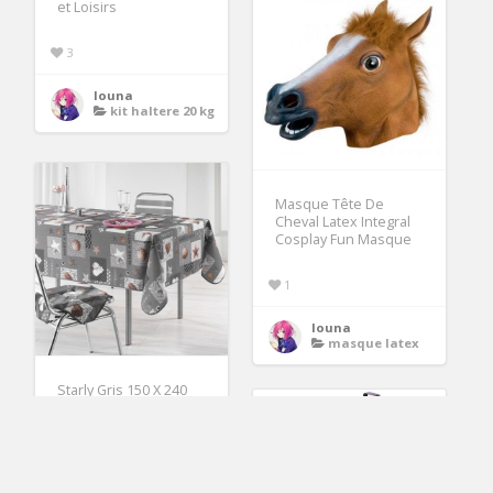
et Loisirs
3
louna
kit haltere 20 kg
Masque Tête De
Cheval Latex Integral
Cosplay Fun Masque
1
louna
masque latex
Starly Gris 150 X 240
pas cher Achat /
8.18€
Vente Nappes
RueDuCommerce
3