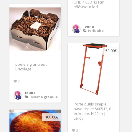
UHD 4K 3D 121cm
téléviseur led
louna
tv 4k uhd
53.00€
poele a granules :
Bricolage
3
louna
insert a granule
Porte outils simple
base droite 500512, 0
échelons H.22 m |
100.00€
Leroy
2