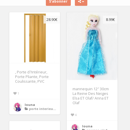
S’abonner
28.90€
8.99€
, Porte d?intérieur,
Porte Pliante, Porte
Coulissante, PVC
mannequin 12″ 30cm
1
La Reine Des Neiges
Elsa ET Olaf/ Anna ET
Olaf
louna
porte interieure en pvc
4
louna