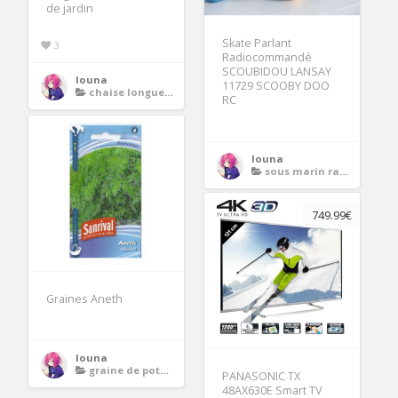
de jardin
Skate Parlant
3
Radiocommandé
SCOUBIDOU LANSAY
louna
11729 SCOOBY DOO
chaise longue relax
RC
louna
sous marin radiocommande
749.99€
Graines Aneth
louna
graine de potager
PANASONIC TX
48AX630E Smart TV