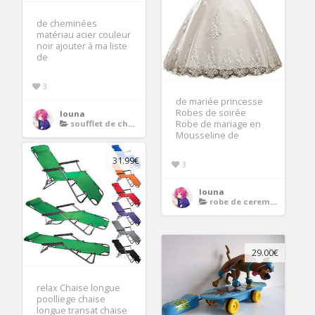
de cheminées
matériau acier couleur
noir ajouter à ma liste
de
3
de mariée princesse
Robes de soirée
louna
soufflet de cheminee
Robe de mariage en
Mousseline de
31.99€
3
louna
robe de ceremonie chic
29.00€
relax Chaise longue
poolliege chaise
longue transat chaise