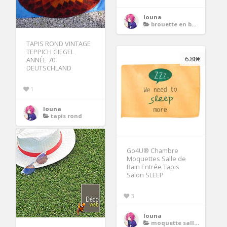
louna
brouette en bois
TAPIS ROND VINTAGE
TEPPICH GIEGEL
6.88€
ANNÉE 70
DEUTSCHLAND
1
louna
tapis rond
Go4U® Chambre
Moquettes Salle de
Bain Entrée Tapis
Salon SLEEP
3
louna
moquette salle de bain