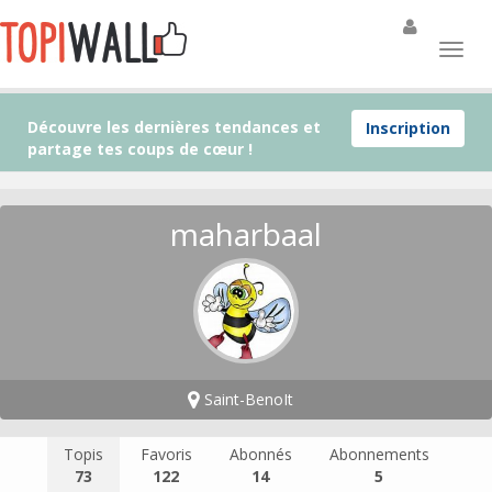
Découvre les dernières tendances et
Inscription
partage tes coups de cœur !
maharbaal
Saint-BenoIt
Topis
Favoris
Abonnés
Abonnements
73
122
14
5