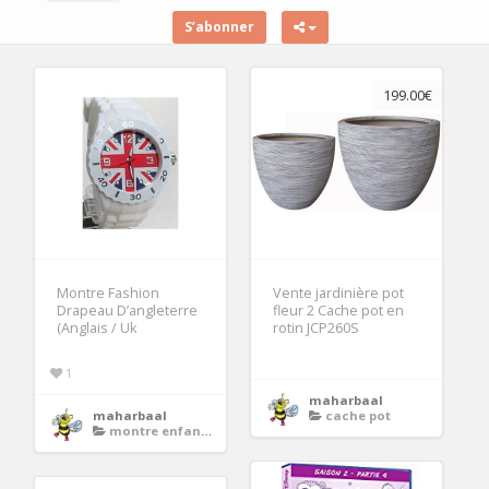
S’abonner
199.00€
Montre Fashion
Vente jardinière pot
Drapeau D’angleterre
fleur 2 Cache pot en
(Anglais / Uk
rotin JCP260S
1
maharbaal
maharbaal
cache pot
montre enfant drapeau anglais