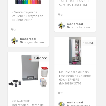
TAILLE HAIE ELAGEUSE
52cc+RALLONGE 1M
/ Vente crayon de
3
couleur 12 crayons de
couleur trian?
maharbaal
taille haie sur perche electrique
3
maharbaal
crayon de couleur
118.15€
2,490.00€
Meuble salle de bain
Last Meubles Colonne
60 cm SPHERE
(MK1638643716
2
réf 67421886
maharbaal
indication du geste de
sanitaire de cuisine