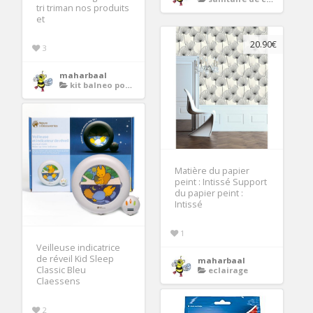
tri triman nos produits
et
20.90€
3
maharbaal
kit balneo pour baignoire
Matière du papier
peint : Intissé Support
du papier peint :
Intissé
1
Veilleuse indicatrice
de réveil Kid Sleep
maharbaal
Classic Bleu
eclairage
Claessens
2