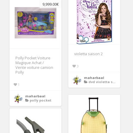
9,999.00€
violetta saison 2
Polly Pocket Voiture
Magique Achat /
3
Vente voiture camion
Polly
maharbaal
dvd violetta saison 1
1
maharbaal
polly pocket