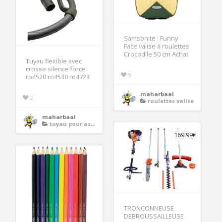
Samsonite : Funny
Face valise à roulettes
Crocodile 50 cm Achat
Tuyau flexible avec
crosse silence force
5
ro4520 ro4530 ro4723
maharbaal
2
roulettes valise
maharbaal
tuyau pour aspirateur
169.99€
TRONCONNEUSE
DEBROUSSAILLEUSE