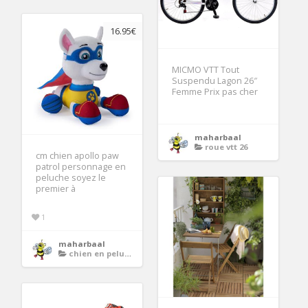
16.95€
MICMO VTT Tout
Suspendu Lagon 26″
Femme Prix pas cher
maharbaal
roue vtt 26
cm chien apollo paw
patrol personnage en
peluche soyez le
premier à
1
maharbaal
chien en peluche