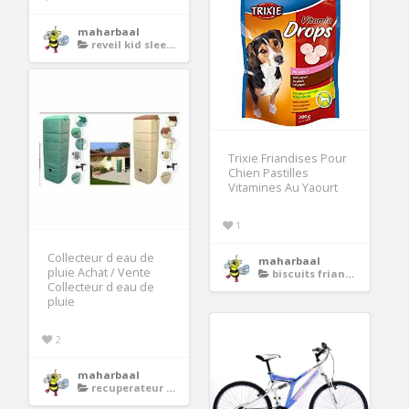
maharbaal
reveil kid sleep moon
Trixie Friandises Pour
Chien Pastilles
Vitamines Au Yaourt
1
Collecteur d eau de
maharbaal
pluie Achat / Vente
biscuits friandises
Collecteur d eau de
pluie
2
maharbaal
recuperateur d eau cuve