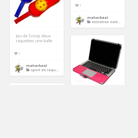
1
maharbaal
entretien nettoyage
Jeu de Scoop deux
raquettes une balle
1
maharbaal
sport de raquettes
macbook
1
maharbaal
macbook