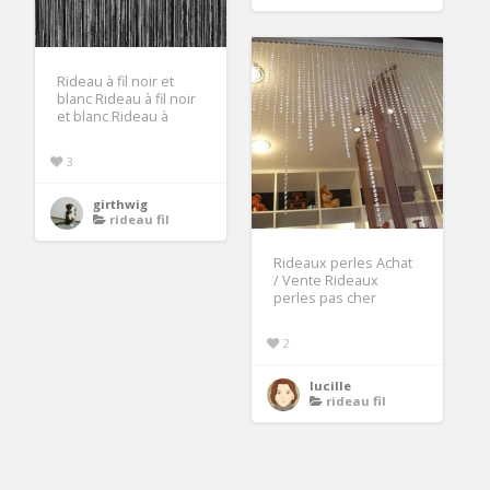
Rideau à fil noir et
blanc Rideau à fil noir
et blanc Rideau à
3
girthwig
rideau fil
Rideaux perles Achat
/ Vente Rideaux
perles pas cher
2
lucille
rideau fil