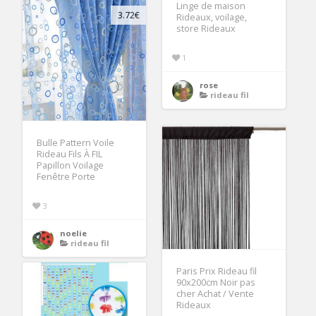
Linge de maison
3.72€
Rideaux, voilage,
store Rideaux
1
rose
rideau fil
Bulle Pattern Voile
Rideau Fils À FIL
Papillon Voilage
Fenêtre Porte
3
noelie
rideau fil
Paris Prix Rideau fil
90x200cm Noir pas
cher Achat / Vente
Rideaux