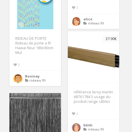
3
alice
rideau fil
RIDEAU DE PORTE
37.90€
Rideau de porte a fil
Hawaï fleur 180x90cm
Mul
3
Boniney
rideau fil
référence leroy merlin
68761784 5 usage du
produit range câbles
2
Edith
rideau fil