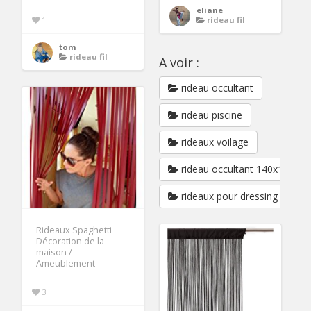
eliane
1
rideau fil
tom
rideau fil
A voir :
rideau occultant
rideau piscine
rideaux voilage
rideau occultant 140x180
rideaux pour dressing
Rideaux Spaghetti
Décoration de la
maison /
Ameublement
3