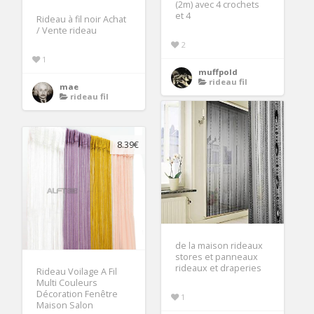
(2m) avec 4 crochets
et 4
Rideau à fil noir Achat
/ Vente rideau
2
1
muffpold
rideau fil
mae
rideau fil
8.39€
de la maison rideaux
stores et panneaux
rideaux et draperies
Rideau Voilage A Fil
Multi Couleurs
Décoration Fenêtre
1
Maison Salon