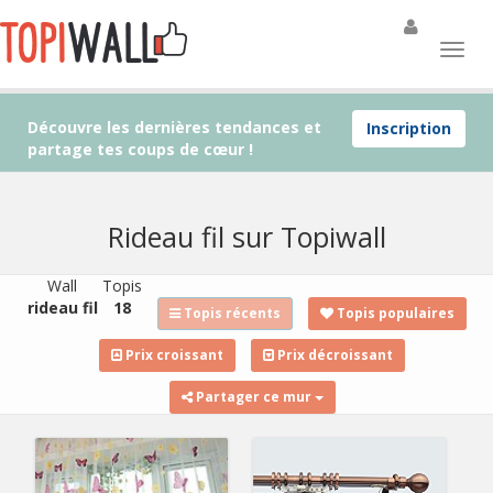
Découvre les dernières tendances et
Inscription
partage tes coups de cœur !
Rideau fil sur Topiwall
Wall
Topis
rideau fil
18
Topis récents
Topis populaires
Prix croissant
Prix décroissant
Partager ce mur