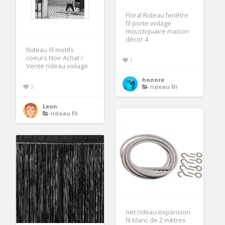
Floral Rideau fenêtre
fil porte voilage
moustiquaire maison
décor 4
Rideau fil motifs
coeurs Noir Achat /
1
Vente rideau voilage
honore
3
rideau fil
Leon
rideau fil
net rideau expansion
fil blanc de 2 mètres