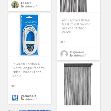
Lazare
rideau fil
Atmosphera Rideau
fils 90 x 200 cm Noir
pas cher Achat /
Vente
2
Gaymour
rideau fil
Invero® Cordon 4
Mètre longue fenêtre
rideau blanc Fil net
Cable
1
gorneholt
rideau fil