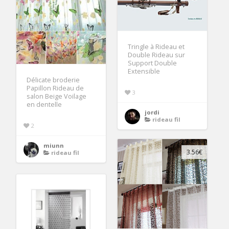
Tringle à Rideau et
Double Rideau sur
Support Double
Extensible
Délicate broderie
Papillon Rideau de
3
salon Beige Voilage
en dentelle
jordi
rideau fil
2
miunn
3.56€
rideau fil