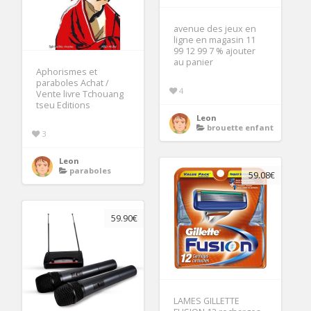
avenue des jeux en
ligne en magasin 11
99 12 99 7 % ajouter
au panier
Aphorismes et
paraboles Achat /
4
Vente livre Tchouang
tseu Editions
Leon
brouette enfant
3
Leon
paraboles
59.08€
59.90€
LAMES GILLETTE