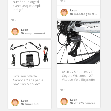
3
numérique digital
avec Casque Ampli
intégré
Leon
montre gps etanche
2
284.90€
Leon
ampli numerique hifi
650B 27,5 Pouces VTT
Coyote Wisconsin 27
Livraison offerte
Vitesse Vélo Bicyclette
Garantie 2 ans par le
SAV Click & Collect
1
Leon
Leon
vtt 27 5 pouces
tuner hifi