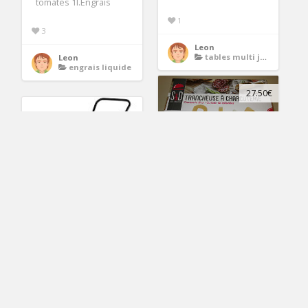
tomates 1l.Engrais
1
3
Leon
tables multi jeux
Leon
engrais liquide
27.50€
trancheuse a
saucisson
1
Leon
tondeuse a gazon
trancheuse saucisson
manuelle
2
Leon