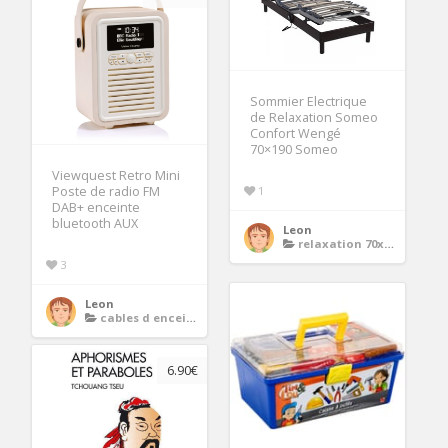
Sommier Electrique
de Relaxation Someo
Confort Wengé
70×190 Someo
Viewquest Retro Mini
1
Poste de radio FM
DAB+ enceinte
bluetooth AUX
Leon
relaxation 70x190
3
Leon
cables d enceintes
6.90€