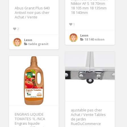
Nikkor AF S 18 70mm
Abus Granit Plus 640
18 105 mm 18 135mm
Antivol noir pas cher
18 140mm
Achat / Vente
1
2
Leon
18 140 nikon
Leon
table granit
ajustable pas cher
ENGRAIS LIQUIDE
Achat / Vente Tables
TOMATES 1L /NCA
de jardin
Engrais liquide
RueDuCommerce