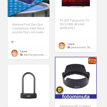
TV LED Panasonic TX
55CX740E 4K UHD
Mareva Pool Zen Spa
(4105230) |
Couverture d’été Reva
piscine hors sol ovale
1
Leon
panasonic 55 4k tv
Leon
bache piscine ovale
bayoneta HB 32 Nikon