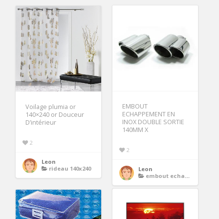
EMBOUT
Voilage plumia or
ECHAPPEMENT EN
140×240 or Douceur
INOX DOUBLE SORTIE
D’intérieur
140MM X
2
2
Leon
rideau 140x240
Leon
embout echappement