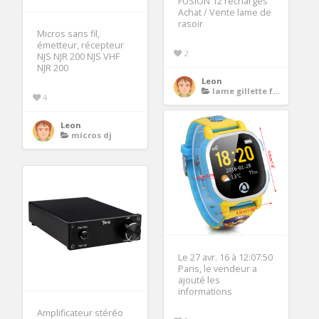
FUSION 12 recharges
Achat / Vente lame de
rasoir
Micros sans fil,
émetteur, récepteur
2
NJS NJR 200 NJS VHF
NJR 200
Leon
lame gillette fusion
4
Leon
micros dj
Le 27 avr. 16 à 12:07:50
Paris, le vendeur a
ajouté les
informations
Amplificateur stéréo