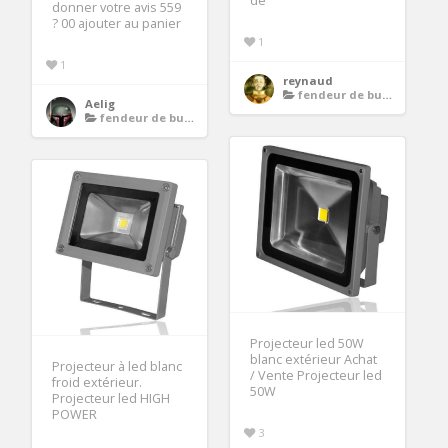
de
donner votre avis 559
? 00 ajouter au panier
1
1
reynaud
fendeur de buches electrique
Aelig
fendeur de buches electrique
Projecteur led 50W
blanc extérieur Achat
Projecteur à led blanc
/ Vente Projecteur led
froid extérieur.
50W
Projecteur led HIGH
POWER
3