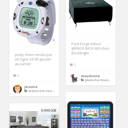
Pack Forge Adour
IBERICA INOX 600 chez
Boulanger
pinky chien vendu par
en ligne 29 99 ajouter
au panier
3
4
dieudonne
plancha itsasu 600 inox
Jeremie
kidizoom touch connect
9,999.00€