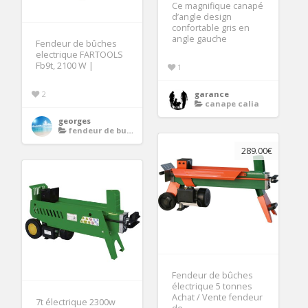
Ce magnifique canapé
d’angle design
confortable gris en
angle gauche
Fendeur de bûches
electrique FARTOOLS
Fb9t, 2100 W |
1
2
garance
canape calia
georges
fendeur de buches electrique
289.00€
Fendeur de bûches
électrique 5 tonnes
Achat / Vente fendeur
7t électrique 2300w