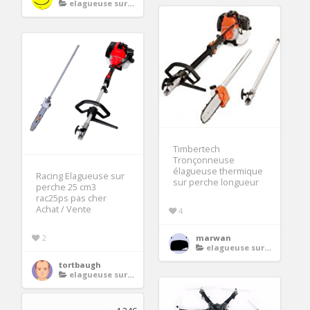
elagueuse sur perche thermique
Timbertech
Tronçonneuse
élagueuse thermique
Racing Elagueuse sur
sur perche longueur
perche 25 cm3
rac25ps pas cher
Achat / Vente
4
2
marwan
elagueuse sur perche thermique
tortbaugh
elagueuse sur perche thermique