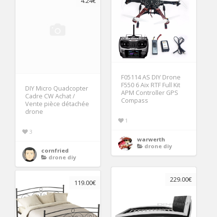
4.24€
F05114 AS DIY Drone
F550 6 Aix RTF Full Kit
DIY Micro Quadcopter
APM Controller GPS
Cadre CW Achat /
Compass
Vente pièce détachée
drone
1
3
warwerth
drone diy
cornfried
drone diy
229.00€
119.00€