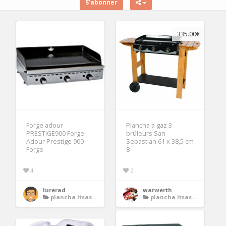
S’abonner
335.00€
Forge adour
Plancha à gaz 3
PRESTIGE900 Forge
brûleurs San
Adour Prestige 900
Sebastian 61 x 38,5 cm
Forge
8
4
2
lurerad
warwerth
plancha itsasu 600 inox
plancha itsasu 600 inox