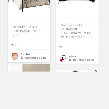
Noir Double Lit
Lit adulte BOHEME
polsterbett
140×190 pas cher à
180x200cm structure
prix
de lit existante lit
5
3
Sacha
aime
structure de lit
structure de lit