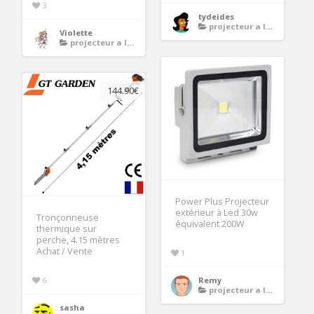
3
tydeides
projecteur a led exterieur
Violette
projecteur a led exterieur
144.90€
Power Plus Projecteur
extérieur à Led 30w
Tronçonneuse
équivalent 200W
thermique sur
perche, 4.15 mètres
Achat / Vente
1
6
Remy
projecteur a led exterieur
sasha