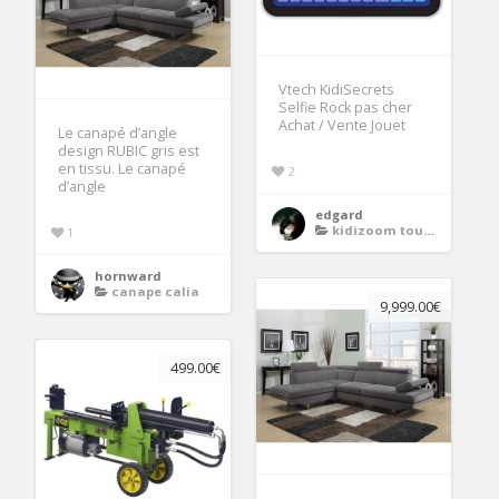
Vtech KidiSecrets
Selfie Rock pas cher
Achat / Vente Jouet
Le canapé d’angle
design RUBIC gris est
en tissu. Le canapé
2
d’angle
edgard
kidizoom touch connect
1
hornward
canape calia
9,999.00€
499.00€