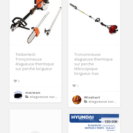
Timbertech
Tronconneuse
Tronçonneuse
elagueuse thermique
élagueuse thermique
sur perche
sur perche longueur
télescopique
longueur max
4
2
marwan
elagueuse sur perche thermique
Wisehart
elagueuse sur perche thermique
189.99€