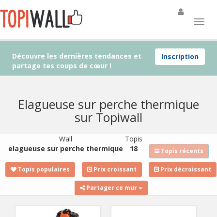
Découvre les dernières tendances et
Inscription
partage tes coups de cœur !
Elagueuse sur perche thermique
sur Topiwall
Wall
Topis
elagueuse sur perche thermique
18
Topis récents
Topis populaires
Prix croissant
Prix décroissant
Partager ce mur