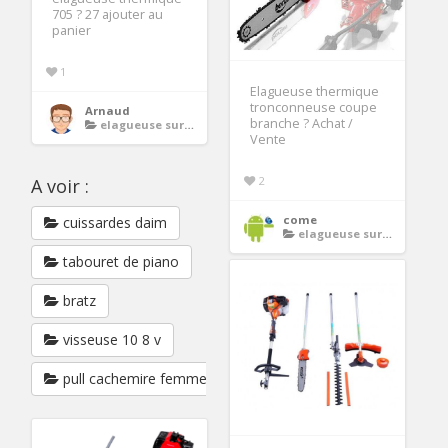
705 ? 27 ajouter au
panier
1
Elagueuse thermique
tronconneuse coupe
Arnaud
branche ? Achat /
elagueuse sur perche thermique
Vente
2
A voir :
come
cuissardes daim
elagueuse sur perche thermique
tabouret de piano
bratz
visseuse 10 8 v
pull cachemire femme