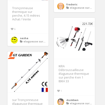
frederic
elagueuse sur perche thermique
Tronçonneuse
thermique sur
perche, 4.15 mètres
Achat / Vente
221.72€
6
sasha
elagueuse sur perche thermique
IKRA
Débroussailleuse
élagueuse thermique
sur perche 4 en 1
IBKH 33
1
sur Tronçonneuse
duskban
elagueuse sur perche thermique
élagueuse thermique