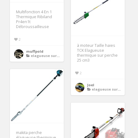
Multifonction 4 En 1
Thermique Ribiland
Pr4en1t
Débroussailleuse
2
à moteur Taille haies
TCK Elagueuse
muffpold
thermique sur perche
elagueuse sur perche thermique
25 cm3
2
Joel
elagueuse sur perche thermique
makita perche
élagueuse thermique