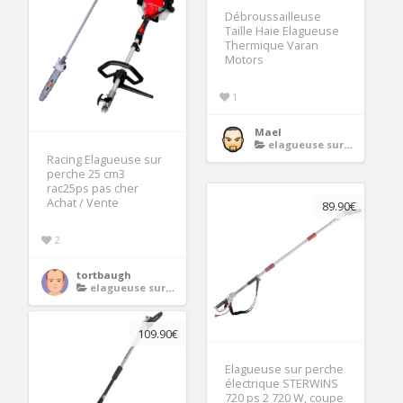
Débroussailleuse
Taille Haie Elagueuse
Thermique Varan
Motors
1
Mael
elagueuse sur perche thermique
Racing Elagueuse sur
perche 25 cm3
rac25ps pas cher
Achat / Vente
89.90€
2
tortbaugh
elagueuse sur perche thermique
109.90€
Elagueuse sur perche
électrique STERWINS
720 ps 2 720 W, coupe