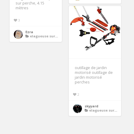
sur perche, 4.15
mètres
3
Ezra
elagueuse sur perche thermique
outillage de jardin
motorisé outillage de
jardin motorisé
perches
2
skyyard
elagueuse sur perche thermique