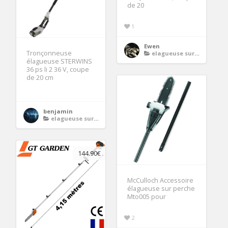
de 20
1
Ewen
Tronçonneuse
elagueuse sur perche thermique
élagueuse STERWINS
36 ps li 2 36 V, coupe
de 20 cm
benjamin
elagueuse sur perche thermique
144.90€
McCulloch Accessoire
élagueuse sur perche
Mto005 pour
2