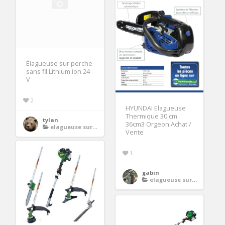
Élagueuse sur perche
sans fil Lithium ion 24
V
2
HYUNDAI Elagueuse
Thermique 30 cm
tylan
36cm3 Orgeon Achat /
elagueuse sur perche thermique
Vente
1
gabin
elagueuse sur perche thermique