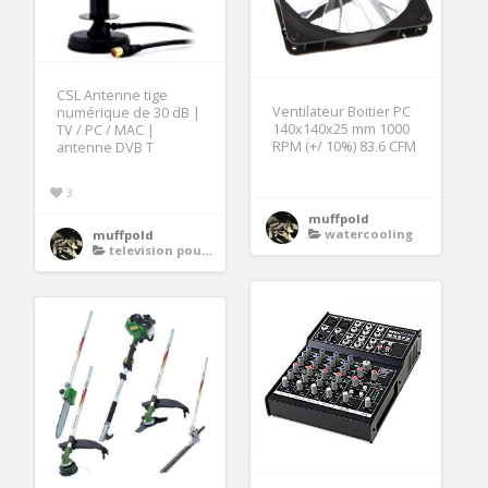
CSL Antenne tige
Ventilateur Boitier PC
numérique de 30 dB |
140x140x25 mm 1000
TV / PC / MAC |
RPM (+/ 10%) 83.6 CFM
antenne DVB T
3
muffpold
watercooling
muffpold
television pour camion