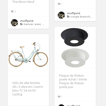
The Moon Neuf
1
3
muffpold
coupe branche sans fil
muffpold
hamac avec moustiquaire
Plaque de finition
poele Achat / Vente
Vélo de ville femme
Plaque de finition
28 » 3 vitesses Casino
poele pas
bleu TC 54 cm KS
Cycling
1
muffpold