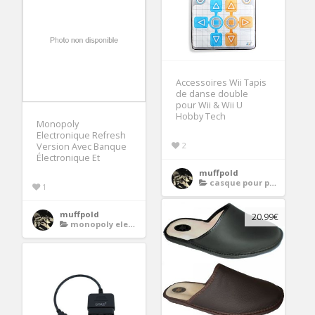
Accessoires Wii Tapis
de danse double
pour Wii & Wii U
Hobby Tech
Monopoly
Electronique Refresh
2
Version Avec Banque
Électronique Et
muffpold
casque pour ps4 sans fil
1
muffpold
20.99€
monopoly electronique