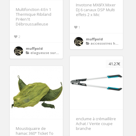
Invotone MX6FX Mixer
Multifonction 4 En 1
DJ 6 canaux DSP Multi
Thermique Ribiland
effets 2 x Mic
Pr4en1t
Débroussailleuse
1
2
muffpold
accessoires home studio
muffpold
elagueuse sur perche thermique
41.27€
enclume à crémaillère
Achat / Vente coupe
Moustiquaire de
branche
hamac 360° Ticket To