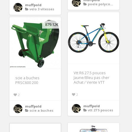
poele polycombustible
muffpold
velo 3 vitesses
879.12€
Vtt R6 27.5 pouces
Jaune/Bleu pas cher
scie a buches
Achat / Vente VTT
PRSC600 200
2
2
muffpold
muffpold
vtt 27 5 pouces
scie a buches