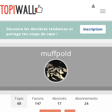
Découvre les dernières tendances et
Inscription
partage tes coups de cœur !
muffpold
Topis
Favoris
Abonnés
Abonnements
68
147
17
24