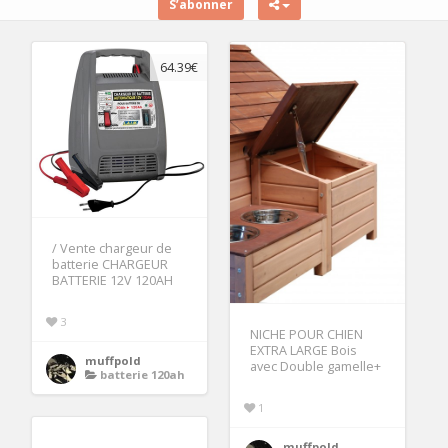
S’abonner
64.39€
/ Vente chargeur de
batterie CHARGEUR
BATTERIE 12V 120AH
3
NICHE POUR CHIEN
EXTRA LARGE Bois
muffpold
avec Double gamelle+
batterie 120ah
1
muffpold