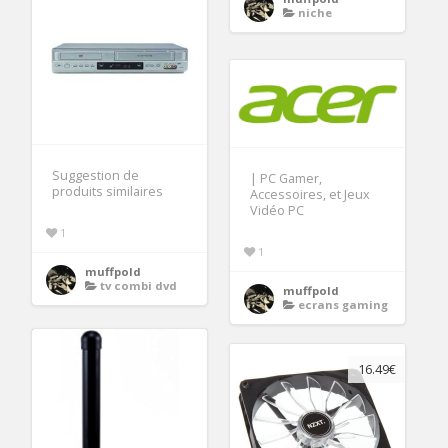
niche
Suggestion de
| PC Gamer,
produits similaires
Accessoires, et Jeux
Vidéo PC
1
1
muffpold
tv combi dvd
muffpold
ecrans gaming
16.49€