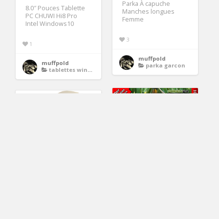
Parka À capuche
8.0″ Pouces Tablette
Manches longues
PC CHUWI Hi8 Pro
Femme
Intel Windows10
3
1
muffpold
muffpold
parka garcon
tablettes windows
HighTech engrais NPK
Jardin, terrasse >
ou engrais liquide,
Meubles de jardin,
racine, le sol,
parasols > Autres
d’engrais