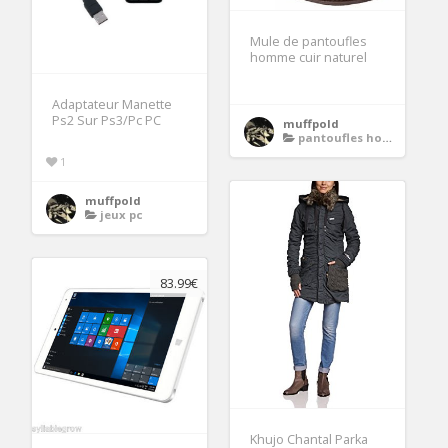
Mule de pantoufles
homme cuir naturel
Adaptateur Manette
Ps2 Sur Ps3/Pc PC
muffpold
pantoufles homme
1
muffpold
jeux pc
83.99€
Khujo Chantal Parka