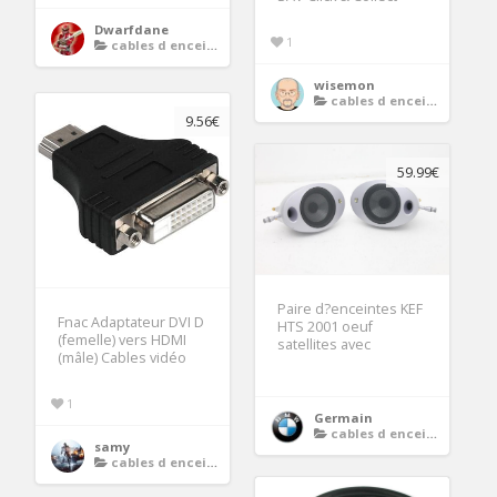
Dwarfdane
1
cables d enceintes
wisemon
cables d enceintes
9.56€
59.99€
Paire d?enceintes KEF
Fnac Adaptateur DVI D
HTS 2001 oeuf
(femelle) vers HDMI
satellites avec
(mâle) Cables vidéo
1
Germain
cables d enceintes
samy
cables d enceintes