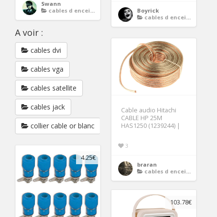
Swann
cables d enceintes
Boyrick
cables d enceintes
A voir :
cables dvi
cables vga
cables satellite
cables jack
Cable audio Hitachi
CABLE HP 25M
collier cable or blanc
HAS1250 (1239244) |
3
4.25€
braran
cables d enceintes
103.78€