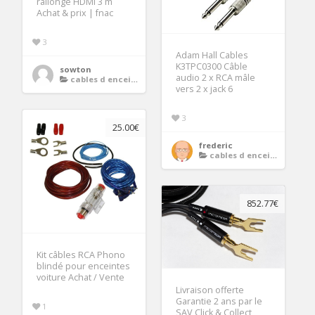
rallonge HDMI 3 m
Achat & prix | fnac
3
Adam Hall Cables
K3TPC0300 Câble
sowton
audio 2 x RCA mâle
cables d enceintes
vers 2 x jack 6
3
25.00€
frederic
cables d enceintes
852.77€
Kit câbles RCA Phono
blindé pour enceintes
voiture Achat / Vente
Livraison offerte
Garantie 2 ans par le
1
SAV Click & Collect