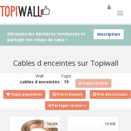
Découvre les dernières tendances et
Inscription
partage tes coups de cœur !
Cables d enceintes sur Topiwall
Wall
Topis
cables d enceintes
19
Topis récents
Topis populaires
Prix croissant
Prix décroissant
Partager ce mur
14.99€
19.90€