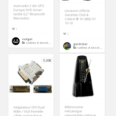
Autoradio 2 din GPS
Europe DVD écran
Livraison offerte
tactile 6,2″ Bluetooth
Garantie Click &
Mercedes
Collect ® 1h 0892 01
10 10
1
3
rodgal
cables d enceintes
gardister
cables d enceintes
5.30€
Métronome
Adaptateur DVI Dual
mécanique
Mâle / VGA Femelle
remontable optique
câble connectique,