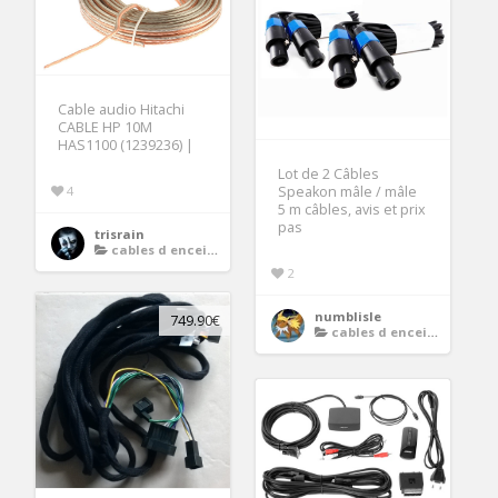
Cable audio Hitachi
CABLE HP 10M
HAS1100 (1239236) |
Lot de 2 Câbles
4
Speakon mâle / mâle
5 m câbles, avis et prix
pas
trisrain
cables d enceintes
2
numblisle
749.90€
cables d enceintes