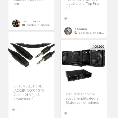
laqué piano, Top Prix
prix
| fnac
4
colombain
cables d enceintes
damien
cables d enceintes
409.99€
3P. FEMELLE FICHE
JACK 2P. NOIR 1,5 M
star Pack sono pro
Cables XLR / jack
avec 2 amplificateurs
asymetrique
Skytec et 4 enceintes
3
4