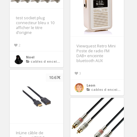
test socket plug
connecteur bleu x 10
afficher le titre
d’origine
2
Viewquest Retro Mini
Poste de radio FM
DAB+ enceinte
Noel
bluetooth AUX
cables d enceintes
3
10.67€
Leon
cables d enceintes
InLine câble de