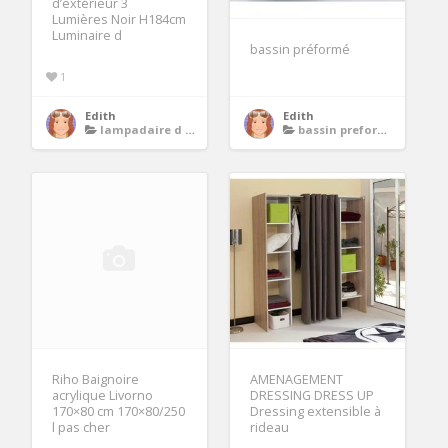
d’extérieur 3
Lumières Noir H184cm
Luminaire d
bassin préformé
1
Edith
Edith
lampadaire d exterieur
bassin preforme
Riho Baignoire
AMENAGEMENT
acrylique Livorno
DRESSING DRESS UP
170×80 cm 170×80/250
Dressing extensible à
l pas cher
rideau