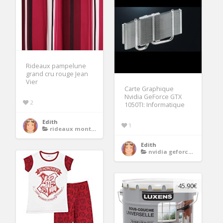
Rideaux pampelune
grand cru rouge Jean
Vier
Carte Graphique
Nvidia GeForce GTX
2
1050TI: Informatique
Edith
1
rideaux montagne
Edith
nvidia geforce gtx 1050
45.90€