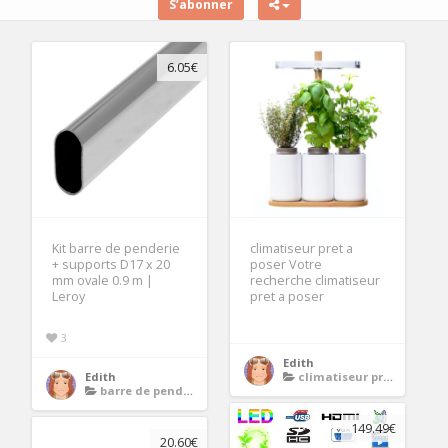
S’abonner
6.05€
Kit barre de penderie
climatiseur pret a
+ supports D17 x 20
poser Votre
mm ovale 0.9 m |
recherche climatiseur
Leroy
pret a poser
3
Edith
Edith
climatiseur pret a poser
barre de penderie
149.49€
20.60€