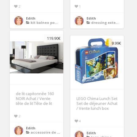
2
1
Edith
Edith
kit balneo pour baignoire
dressing extensible avec rideau
119.90€
9.99€
de lit capitonnée 160
NOIR Achat / Vente
LEGO Chima Lunch Set
tête de lit Tête de lit
Set de déjeuner Achat
/ Vente lunch box
2
4
Edith
accessoire de lit
Edith