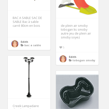
BAC A SABLE SAC DE
SABLE Bac à sable
carré 80cm en bois
de plein air smoby
tobogan ks smoby
autre jeu de plein air
smoby soyez
Edith
bac a sable
5
Edith
tobogan smoby
Creek Lampadaire