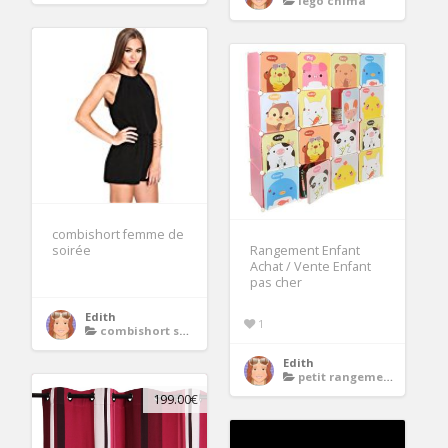
lego chima
combishort femme de
soirée
Rangement Enfant
Achat / Vente Enfant
pas cher
Edith
1
combishort soiree
Edith
petit rangement enfant
199.00€