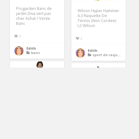
Progarden Banc de
Wilson Hyper Hammer
jardin Diva vert pas
6.3 Raquette De
cher Achat / Vente
Tennis (Non Cordee)
Banc
L2 Wilson
3
2
Edith
Edith
banc
sport de raquettes
11.95€
Chaine de Prisonnier
Peluche vache micro
Achat / Vente
perles sonore 30cm
accessoire
Mgm