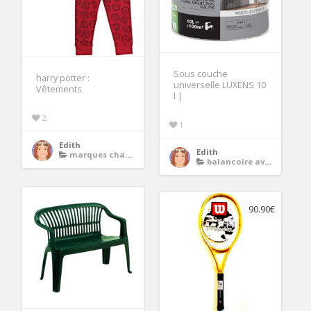
Sous couche
harry potter :
universelle LUXENS 10
Vêtements
l |
2
1
Edith
Edith
marques chaussures femme
balancoire avec toboggan
90.90€