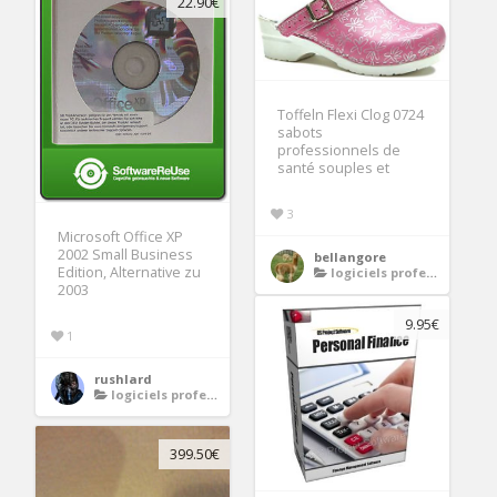
22.90€
Toffeln Flexi Clog 0724
sabots
professionnels de
santé souples et
3
Microsoft Office XP
2002 Small Business
bellangore
Edition, Alternative zu
logiciels professionnels
2003
9.95€
1
rushlard
logiciels professionnels
399.50€