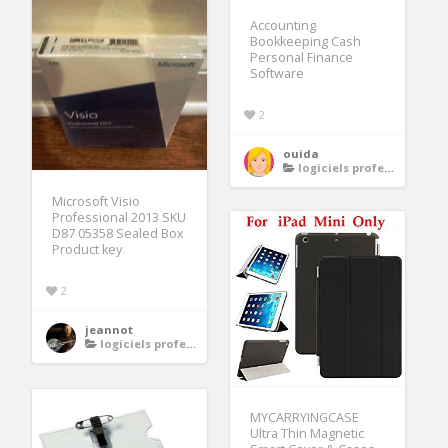
Accounting
Bookkeeping Cash
Personal Finance
Software
2
ouida
logiciels professionnels
Microsoft Visio
Professional 2013 SKU
D87 05358 Sealed Box
Product key
2
jeannot
logiciels professionnels
MYCARRYINGCASE
Ultra Thin Magnetic