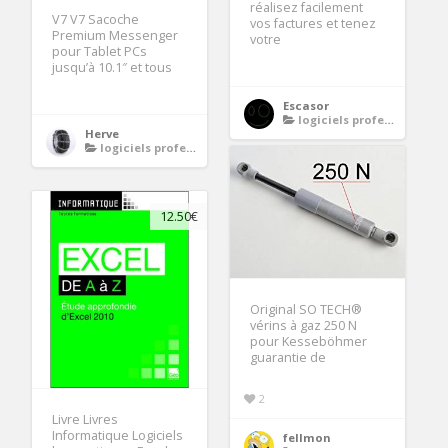
réalisez facilement
V7 V7 Sacoche
vos factures et tenez
Premium Messenger
votre
pour Tablet PCs
jusqu’à 10.1″ et tous
Escasor
logiciels professionnels
Herve
logiciels professionnels
12.50€
Original SO TECH®
vérins à gaz 250 N
pour Kesseböhmer
guarantie de
2
Livre Livres
Informatique Logiciels
fellmon