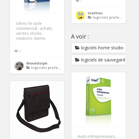
1
matheo
logiciels professionnels
Gérez le cycle
commercial : achats,
ventes stocks,
A voir :
relations clients
logiciels home studio
2
logiciels de sauvegarde
Meeddolph
logiciels professionnels
Auto entrepreneurs,