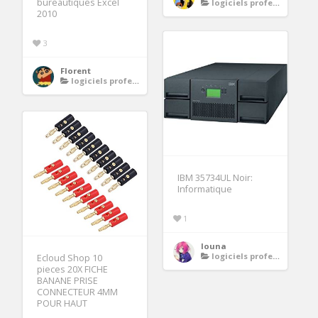
bureautiques Excel
logiciels professionnels
2010
3
Florent
logiciels professionnels
IBM 35734UL Noir:
Informatique
1
louna
logiciels professionnels
Ecloud Shop 10
pieces 20X FICHE
BANANE PRISE
CONNECTEUR 4MM
POUR HAUT