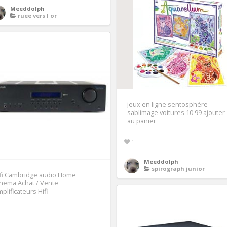
Meeddolph
ruee vers l or
jeux en ligne sentosphère
sablimage voitures 10 99 ajouter
au panier
1
Meeddolph
spirograph junior
ifi Cambridge audio Home
nema Achat / Vente
plificateurs Hifi
1