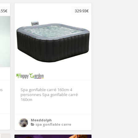
.55€
329.93€
us
Spa gonflable carré 160cm 4
personnes Spa gonflable carré
160cm
Meeddolph
spa gonflable carre