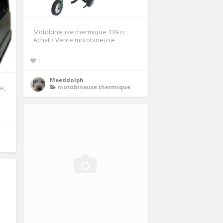
Motobineuse thermique 139 cc
Achat / Vente motobineuse
1
Meeddolph
motobineuse thermique
e,