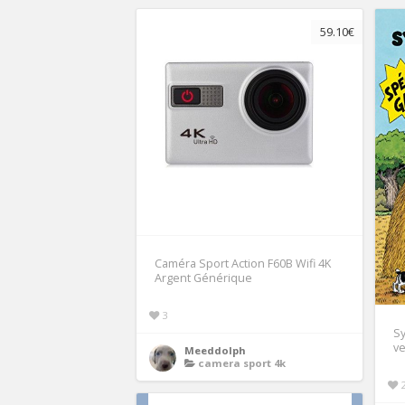
59.10€
Caméra Sport Action F60B Wifi 4K
Argent Générique
3
Sy
ve
Meeddolph
camera sport 4k