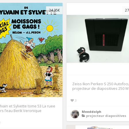
24.35€
27
Zeiss Ikon Perkeo S 250 Autofoc
projecteur de diapositives 250 W
3
lvain et Sylvette tome 53 La ruee
rs l’eau Berik Veronique
Meeddolph
projecteur diapositives
2