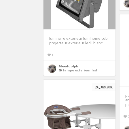
luminaire exterieur lumihome cob
projecteur exterieur led l blanc
1
Meeddolph
lampe exterieur led
26,389.90€
p
an
p