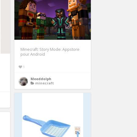
Minecraft: Story Mode: Appstore
pour Android
1
Meeddolph
minecraft