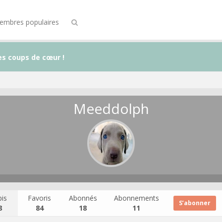
embres populaires
es coups de cœur !
Meeddolph
is
Favoris
Abonnés
Abonnements
S’abonner
8
84
18
11