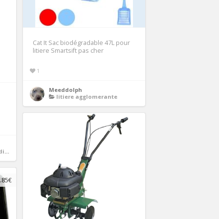
Cat It Sac biodégradable 47L pour
litiere Smartsift pas cher
1
Meeddolph
litiere agglomerante
ire
.85€