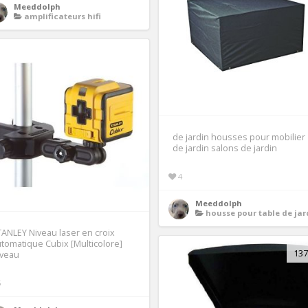
Meeddolph
amplificateurs hifi
de jardin housses pour mobilier
de jardin salons de jardin
4
Meeddolph
housse pour table de jardin rectangula
ANLEY Niveau laser en croix
tomatique Cubix [Multicolore]
137
iveau
5