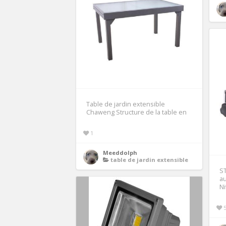
Table de jardin extensible
Chaweng Structure de la table en
1
Meeddolph
table de jardin extensible
ST
au
N