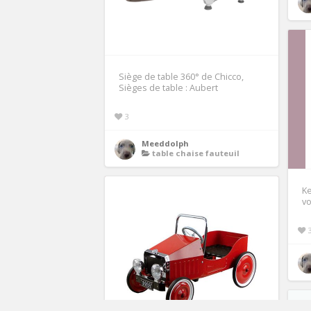
Siège de table 360° de Chicco,
Sièges de table : Aubert
3
Meeddolph
table chaise fauteuil
Ke
vo