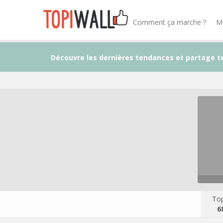
Comment ça marche ?
M
Découvre les dernières tendances et partage t
Top
6