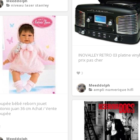
Meeddolph
niveau laser stanley
INOVALLEY RETRO 03 platine vinyl
prix pas cher
3
Meeddolph
ampli numerique hifi
oupée bébé reborn jouet
tonio juan 36 cm Achat / Vente
oupée
2
Meeddolph