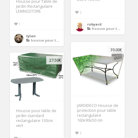
Housse pour Table de
Jardin Rectangulaire
LEKINGSTORE
2
1
robyard
housse pour table de jardin rectangulaire
tylan
housse pour table de jardin rectangulaire
39.00€
27.50€
JARDIDECO Housse de
protection pour table
Housse pour table de
rectangulaire
jardin standard
160x90x50 cm
rectangulaire 130cm
vert
3