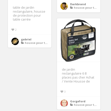
Darkbrand
table de jardin
housse pour table de jardin rectangulaire
rectangulaire, housse
de protection pour
table carrée
2
gabriel
housse pour table de jardin rectangulaire
de jardin
rectangulaire 6 8
places pas cher Achat
/ Vente Housse de
3
Gorgeford
housse pour table de jardin rectangulaire