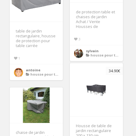
de protection table et
chaises de jardin
Achat / Vente
Housses de
table de jardin
rectangulaire, housse
3
de protection pour
table carrée
sylvain
housse pour table de jardin rectangulaire
1
antoine
34.90€
housse pour table de jardin rectangulaire
Housse de table de
jardin rectangulaire
chaise de jardin
200 x 130 cm