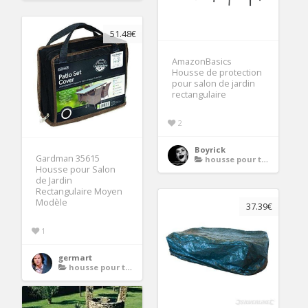
51.48€
AmazonBasics
Housse de protection
pour salon de jardin
rectangulaire
2
Boyrick
Gardman 35615
housse pour table de jardin rectangulaire
Housse pour Salon
de Jardin
Rectangulaire Moyen
Modèle
37.39€
1
germart
housse pour table de jardin rectangulaire