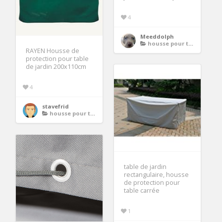
4
Meeddolph
housse pour table de jardin rectangulaire
RAYEN Housse de
protection pour table
de jardin 200x110cm
4
stavefrid
housse pour table de jardin rectangulaire
table de jardin
rectangulaire, housse
de protection pour
table carrée
1