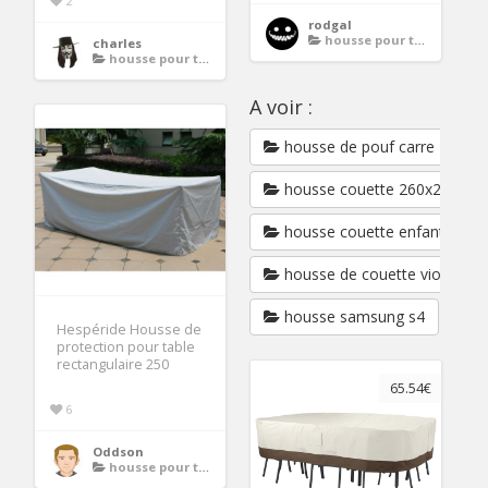
2
rodgal
housse pour table de jardin rectangulaire
charles
housse pour table de jardin rectangulaire
A voir :
housse de pouf carre
housse couette 260x240
housse couette enfant
housse de couette violetta
housse samsung s4
Hespéride Housse de
protection pour table
rectangulaire 250
65.54€
6
Oddson
housse pour table de jardin rectangulaire