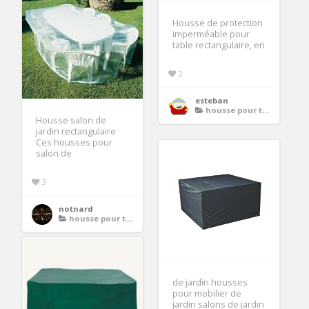
Housse de protection
imperméable pour
table rectangulaire, en
2
esteban
housse pour table de jardin rectangulaire
Housse salon de
jardin rectangulaire
Ces housses pour
salon de
3
notnard
housse pour table de jardin rectangulaire
de jardin housses
pour mobilier de
jardin salons de jardin