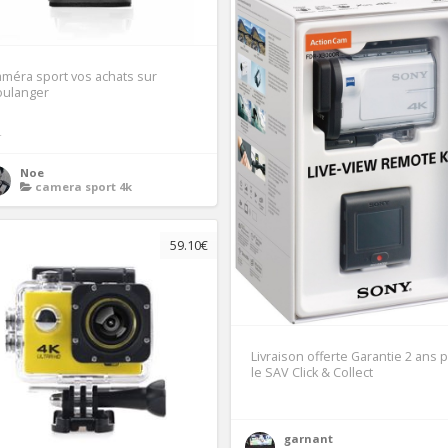
méra sport vos achats sur
oulanger
4
Noe
camera sport 4k
59.10€
Livraison offerte Garantie 2 ans 
le SAV Click & Collect
garnant