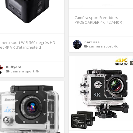
Caméra sport Freeriders
PROBOARDER 4K (4274407) |
narcisse
méra sport WIFI 360 degrés HD
camera sport 4k
ec 4K VR d’étanchéité d
Ruffyard
camera sport 4k