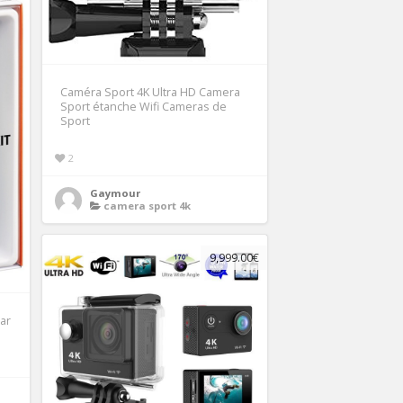
Caméra Sport 4K Ultra HD Camera
Sport étanche Wifi Cameras de
Sport
2
Gaymour
camera sport 4k
9,999.00€
par