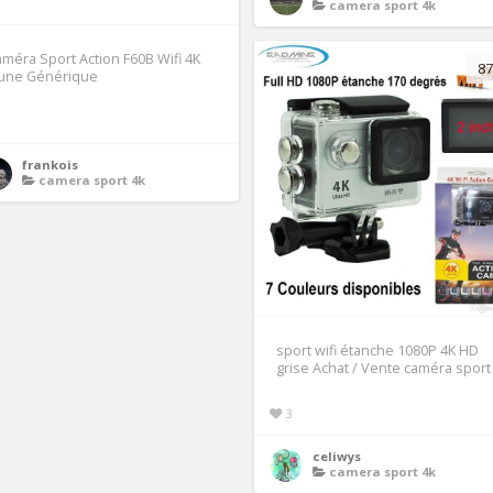
camera sport 4k
méra Sport Action F60B Wifi 4K
87
aune Générique
1
frankois
camera sport 4k
sport wifi étanche 1080P 4K HD
grise Achat / Vente caméra sport
3
celiwys
camera sport 4k