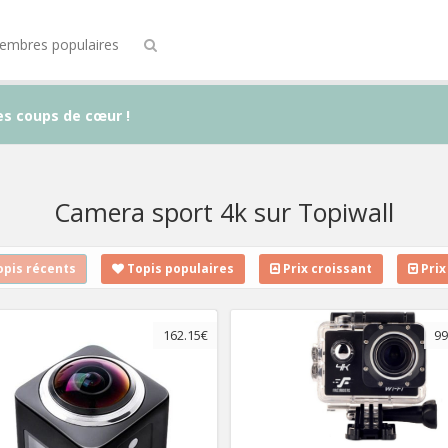
embres populaires
es coups de cœur !
Camera sport 4k sur Topiwall
pis récents
Topis populaires
Prix croissant
Prix
162.15€
99