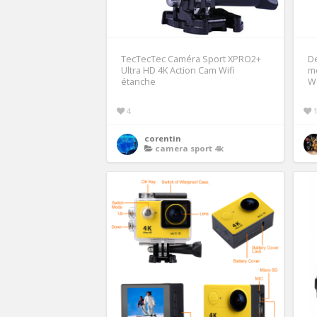
TecTecTec Caméra Sport XPRO2+
De
Ultra HD 4K Action Cam Wifi
me
étanche
W
4
corentin
camera sport 4k