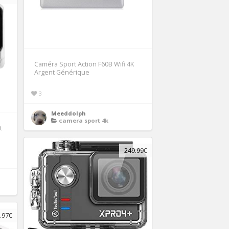
Caméra Sport Action F60B Wifi 4K
Argent Générique
3
Meeddolph
camera sport 4k
t
249.99€
.97€