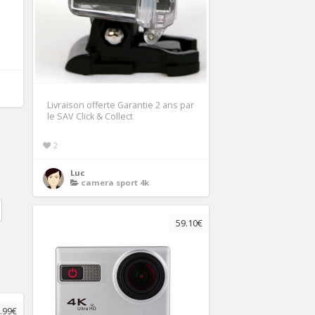
Livraison offerte Garantie 2 ans par
le SAV Click & Collect
2
Luc
camera sport 4k
59.10€
.99€