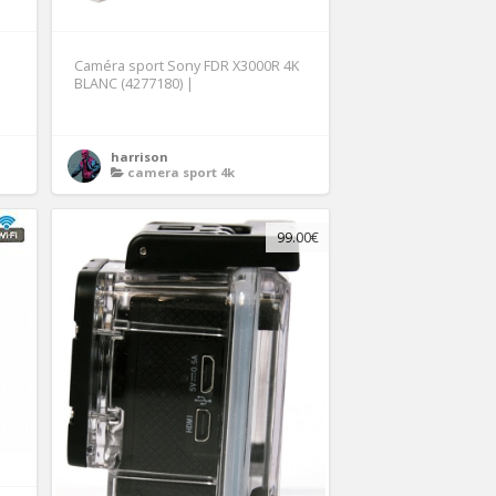
Caméra sport Sony FDR X3000R 4K
BLANC (4277180) |
harrison
camera sport 4k
99.00€