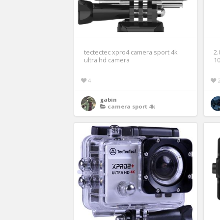
tectectec xpro4 camera sport 4k
2.
ultra hd camera
1
4
gabin
camera sport 4k