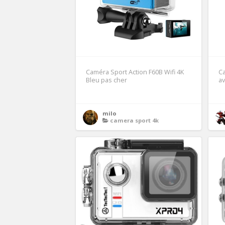
Caméra Sport Action F60B Wifi 4K
Ca
Bleu pas cher
av
milo
camera sport 4k