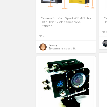
Caméra Pro Cam Sport WiFi 4K Ultra
Ca
HD 1080p 12MP Caméscope
B
Etanche
2
Lenny
camera sport 4k