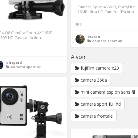
Caméra Sport 4K WiFi, CrazyFire
16MP Ultra HD Caméra d’Action
3
0 » Q8 Caméra Sport 4K 16MP
braran
080P HD Casque Action
camera sport 4k
2
A voir :
direyard
camera sport 4k
fujifilm camera x20
camera 360a
mini camera espion sans fil
camera sport full hd
camera frontale
69