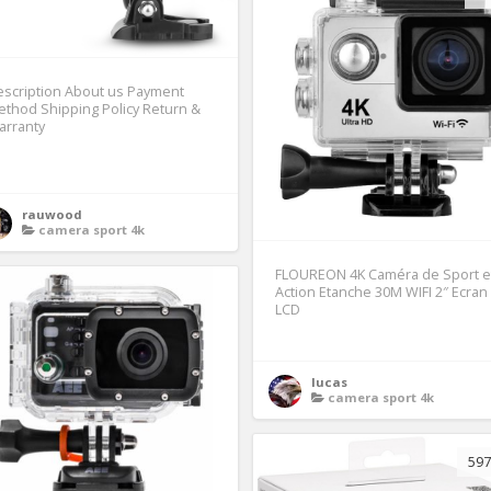
scription About us Payment
thod Shipping Policy Return &
arranty
1
rauwood
camera sport 4k
FLOUREON 4K Caméra de Sport e
Action Etanche 30M WIFI 2″ Ecran
LCD
lucas
camera sport 4k
597