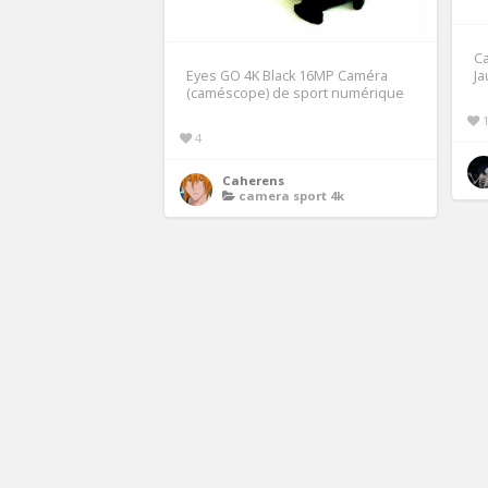
Ca
Eyes GO 4K Black 16MP Caméra
J
(caméscope) de sport numérique
4
Caherens
camera sport 4k