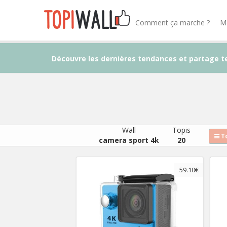
Comment ça marche ?
M
Découvre les dernières tendances et partage t
Wall
Topis
To
camera sport 4k
20
59.10€