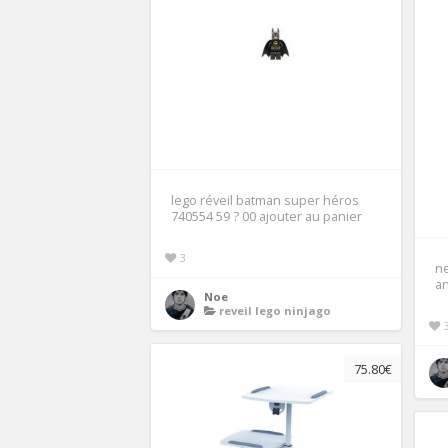
lego réveil batman super héros
740554 59 ? 00 ajouter au panier
3
ne
an
Noe
reveil lego ninjago
75.80€