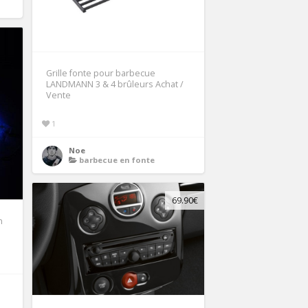
Grille fonte pour barbecue
LANDMANN 3 & 4 brûleurs Achat /
Vente
1
Noe
barbecue en fonte
69.90€
n