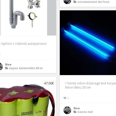
survetement de foot
t siphon + robinet autoperceur
2
Noe
tuyau extensible 50 m
47.00€
/ Vente néon éclairage led Acrya
Néon Bleu 20 cm
2
Noe
neons led