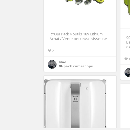
RYOBI Pack 4 outils 18V Lithium
9
Achat / Vente perceuse visseuse
Ba
d’
2
Noe
pack camescope