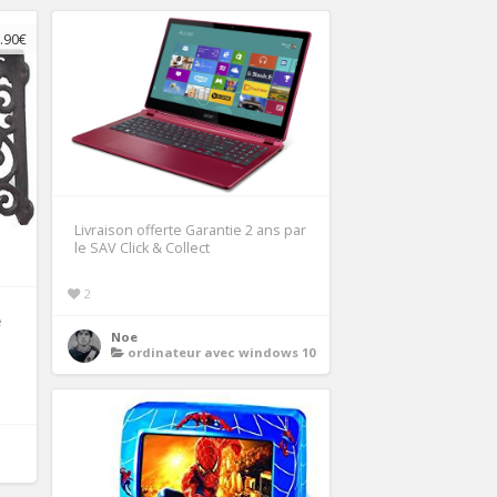
.90€
Livraison offerte Garantie 2 ans par
le SAV Click & Collect
2
e
Noe
ordinateur avec windows 10