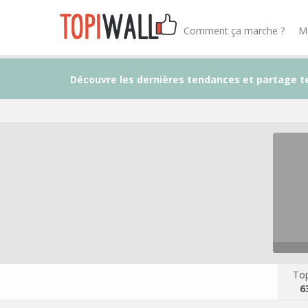
Comment ça marche ?
M
Découvre les dernières tendances et partage t
Top
6