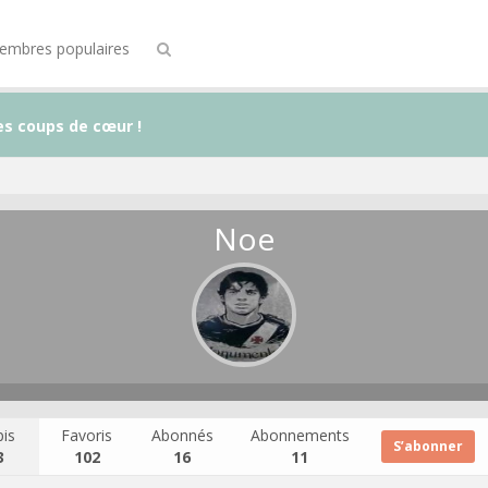
embres populaires
es coups de cœur !
Noe
is
Favoris
Abonnés
Abonnements
S’abonner
3
102
16
11