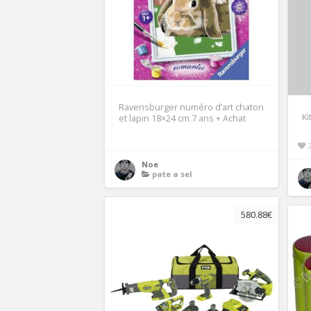
Ravensburger numéro d’art chaton
Ki
et lapin 18×24 cm 7 ans + Achat
Noe
pate a sel
580.88€