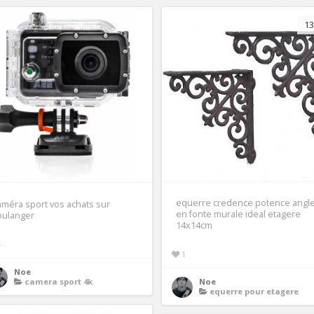
13
equerre credence potence angl
méra sport vos achats sur
en fonte murale ideal etagere
oulanger
14x14cm
4
1
Noe
camera sport 4k
Noe
equerre pour etagere