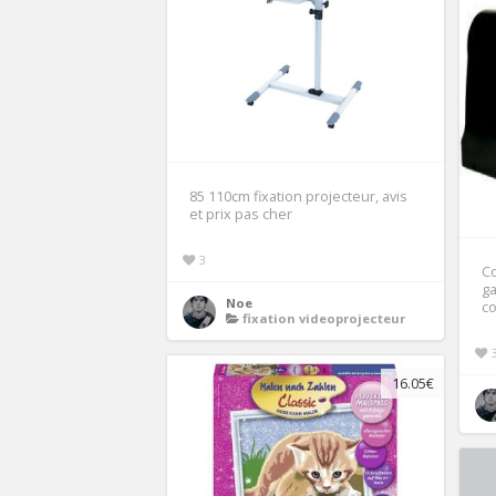
85 110cm fixation projecteur, avis
et prix pas cher
3
Co
ga
Noe
c
fixation videoprojecteur
16.05€