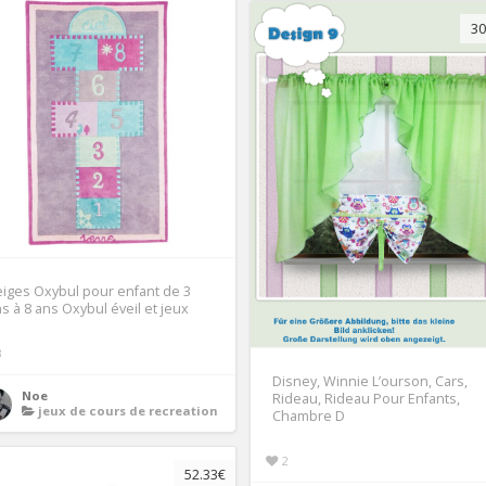
30
iges Oxybul pour enfant de 3
s à 8 ans Oxybul éveil et jeux
3
Disney, Winnie L’ourson, Cars,
Noe
Rideau, Rideau Pour Enfants,
jeux de cours de recreation
Chambre D
2
52.33€