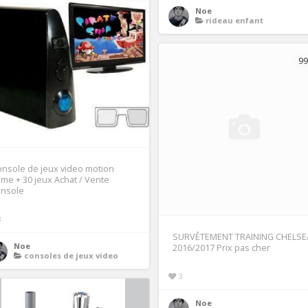
Noe
rideau enfant
99
nsole de jeux video motion
me + 30 jeux Achat / Vente
onsole
3
SURVÊTEMENT TRAINING CHELSE
Noe
2016/2017 Prix pas cher
consoles de jeux video
3
Noe