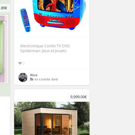
.89€
électronique Combi TV DVD
Spiderman: Jeux et Jouets
2
Noe
tv combi dvd
9,999.00€