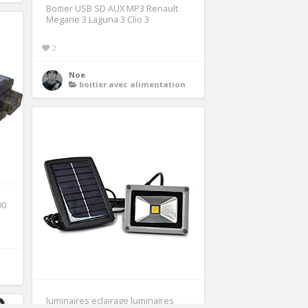
Boitier USB SD AUX MP3 Renault
Megane 3 Laguna 3 Clio 3
2
Noe
boitier avec alimentation
00
luminaires eclairage luminaires