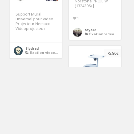
Norstone PROJE W
(1324306) |
Support Mural
1
universel pour Video
Projecteur Nemaxx
Videoprojecteu r
fayard
fixation videoprojecteur
Slydred
fixation videoprojecteur
75.80€
85 110cm fixation
projecteur, avis et prix
pas cher
3