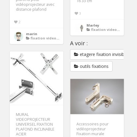
16 33 cm
vidéoprojecteur avec
distance plafond
3
2
Marley
fixation videoprojecteur
marin
fixation videoprojecteur
A voir :
etagere fixation invisible
outils fixations
MURAL
VIDEOPROJECTEUR
Accessoires pour
UNIVERSEL FIXATION
vidéoprojecteur
PLAFOND INCLINABLE
Fixation murale
ACIER