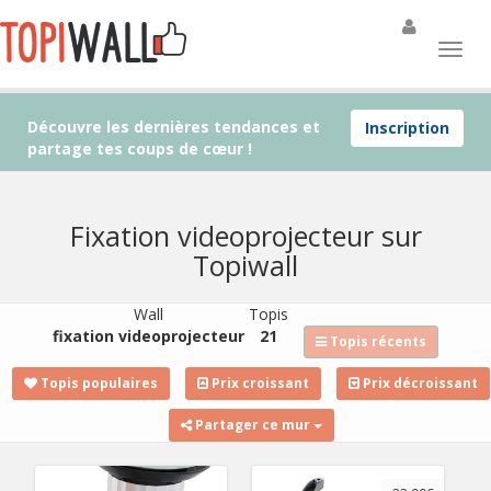
Découvre les dernières tendances et
Inscription
partage tes coups de cœur !
Fixation videoprojecteur sur
Topiwall
Wall
Topis
fixation videoprojecteur
21
Topis récents
Topis populaires
Prix croissant
Prix décroissant
Partager ce mur