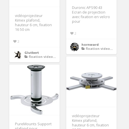
Duronic APS90 43
Ecran de projection
vidéoprojecteur
avec fixation en velcro
Kimex plafond,
pour
hauteur 6 cm, fixation
16 50 cm
2
2
hornward
fixation videoprojecteur
Glutbert
fixation videoprojecteur
vidéoprojecteur
Kimex plafond,
PureMounts Support
hauteur 6 cm, fixation
plafond pour