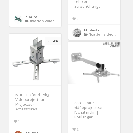
celexon
ScreenChange
hilaire
2
fixation videoprojecteur
Modeste
fixation videoprojecteur
35.90€
Mural Plafond 15kg
Videoprojecteur
Accessoire
Projecteur
vidéoprojecteur
Accessoires
l’achat malin |
Boulanger
1
2
gaydon