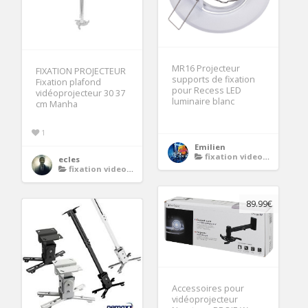
MR16 Projecteur
FIXATION PROJECTEUR
supports de fixation
Fixation plafond
pour Recess LED
vidéoprojecteur 30 37
luminaire blanc
cm Manha
1
Emilien
fixation videoprojecteur
ecles
fixation videoprojecteur
89.99€
Accessoires pour
vidéoprojecteur