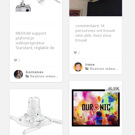
commentaire 14
personnes ont trouvé
MEDIUM support
cela utile. Avez vous
plafond pr
trouvé
vidéoprojecteur
Standard, réglable de
2
3
Irene
fixation videoprojecteur
Gornenas
fixation videoprojecteur
46.99€