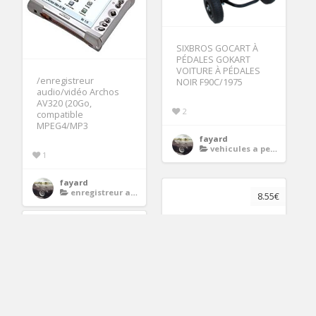
SIXBROS GOCART À
PÉDALES GOKART
VOITURE À PÉDALES
/enregistreur
NOIR F90C/1975
audio/vidéo Archos
AV320 (20Go,
2
compatible
MPEG4/MP3
fayard
vehicules a pedales
1
fayard
enregistreur audio mp3
8.55€