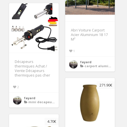
Abri Voiture Carport
Acier Aluminium 18 17
M²
1
Décapeurs
fayard
carport aluminium
thermiques Achat /
Vente Décapeurs
thermiques pas cher
271.90€
2
fayard
mini decapeur thermique
4.70€