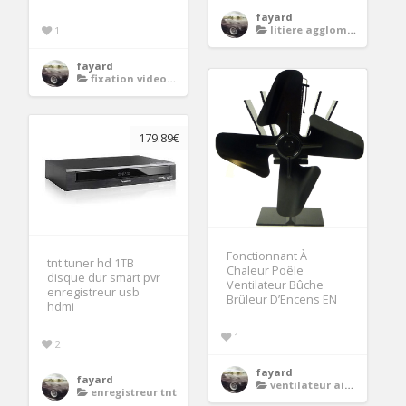
fayard
litiere agglomerante
1
fayard
fixation videoprojecteur
179.89€
Fonctionnant À
tnt tuner hd 1TB
Chaleur Poêle
disque dur smart pvr
Ventilateur Bûche
enregistreur usb
Brûleur D’Encens EN
hdmi
1
2
fayard
fayard
ventilateur air chaud
enregistreur tnt