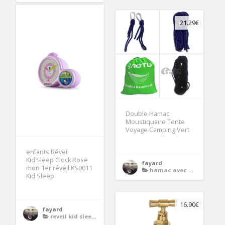
21.29€
Double Hamac
Moustiquaire Tente
Voyage Camping Vert
enfants Réveil
Kid’Sleep Clock Rose
fayard
mon 1er réveil KS0011
hamac avec moustiquaire
Kid Sleep
16.90€
fayard
reveil kid sleep moon