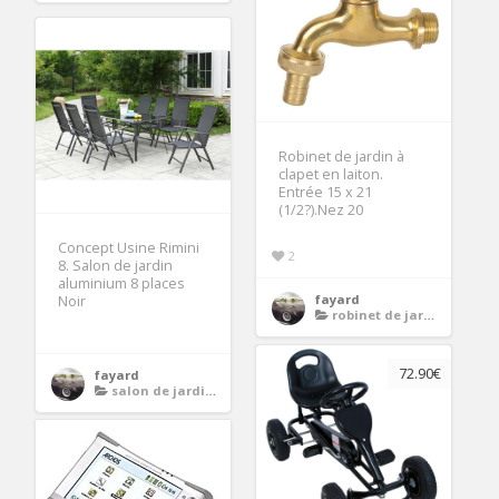
Robinet de jardin à
clapet en laiton.
Entrée 15 x 21
(1/2?).Nez 20
Concept Usine Rimini
2
8. Salon de jardin
aluminium 8 places
fayard
Noir
robinet de jardin
72.90€
fayard
salon de jardin en plastique 8 places