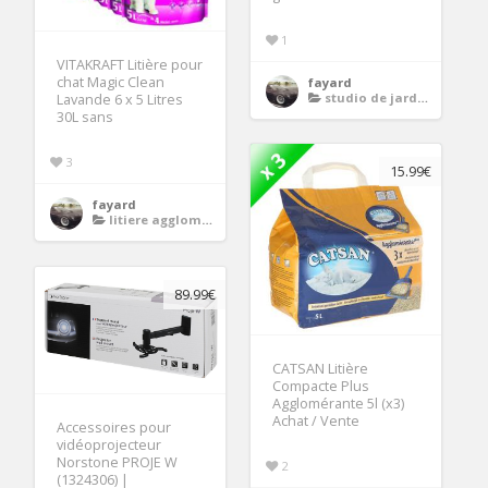
1
VITAKRAFT Litière pour
chat Magic Clean
fayard
studio de jardin
Lavande 6 x 5 Litres
30L sans
3
15.99€
fayard
litiere agglomerante
89.99€
CATSAN Litière
Compacte Plus
Agglomérante 5l (x3)
Achat / Vente
Accessoires pour
vidéoprojecteur
Norstone PROJE W
2
(1324306) |