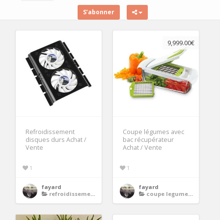
S’abonner
9,999.00€
Refroidissement
Coupe légumes avec
disques durs Achat /
bac récupérateur
Vente
Achat / Vente
1
1
fayard
fayard
refroidissement disques durs
coupe legumes en cube