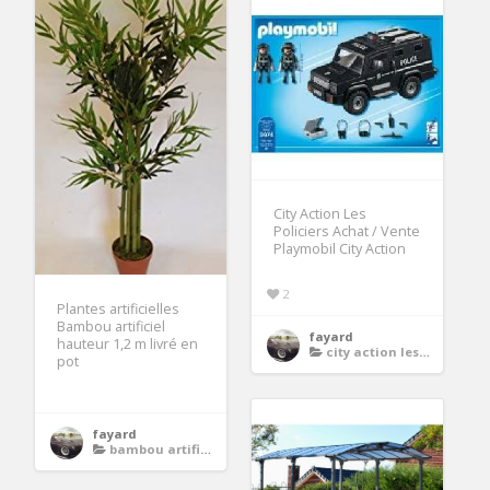
City Action Les
Policiers Achat / Vente
Playmobil City Action
2
Plantes artificielles
Bambou artificiel
fayard
hauteur 1,2 m livré en
city action les policiers
pot
fayard
bambou artificiel