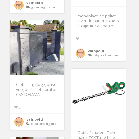
vainpold
gaming ordinateurs gamers
monoplace de police
1 vendu par en ligne 8
13 ajouter au panier
1
vainpold
city action les policiers
Clôture, grillage, brise
vue, portail et portillon
CASTORAMA
2
vainpold
cloture rigide
Outils à moteur Taille
haies TCK Taille haie