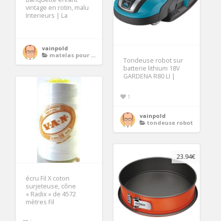
vintage en rotin, malu
Interieurs | La
vainpold
matelas pour banquette
Tondeuse robot sur
batterie lithium 18V
GARDENA R80 LI |
1
vainpold
tondeuse robot
23.94€
écru Fil X coton
surjeteuse, cône
« Radix » de 4572
mètres Fil