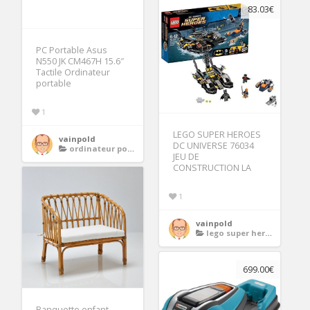
83.03€
PC Portable Asus
N550 JK CM467H 15.6″
Tactile Ordinateur
portable
1
LEGO SUPER HEROES
vainpold
DC UNIVERSE 76034
ordinateur portable tactile
JEU DE
CONSTRUCTION LA
1
vainpold
lego super heroes
699.00€
Banquette enfant