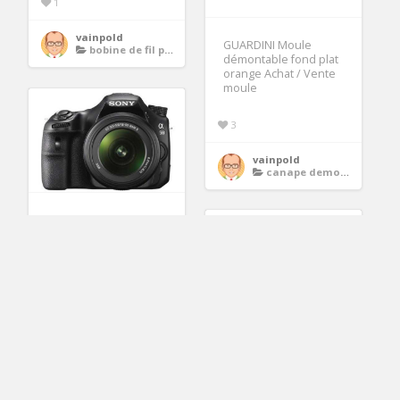
1
vainpold
GUARDINI Moule
bobine de fil pour surjeteuse
démontable fond plat
orange Achat / Vente
moule
3
vainpold
canape demontable
Pack Reflex Sony
A58+18 55+H+16G
(3771865)
vainpold
pack reflex
Parasol pagoda 2,70 m