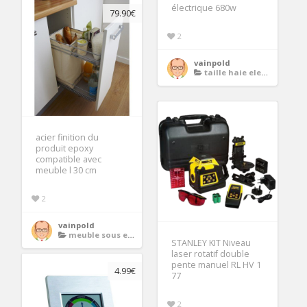
électrique 680w
79.90€
2
vainpold
taille haie electrique
acier finition du
produit epoxy
compatible avec
meuble l 30 cm
2
vainpold
meuble sous evier 100 cm
STANLEY KIT Niveau
laser rotatif double
pente manuel RL HV 1
4.99€
77
2