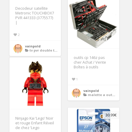
Decodeur satellite
Metronic TOUCHBOX7
PVR 441333 (3775577)
|
2
vainpold
tv pvr double tuner
outils cp 146z pas
cher Achat / Vente
Boîtes à outils
1
vainpold
malette a outils complete
30.99€
Ninjago Kai ‘Lego’ Noir
et rouge Enfant Réveil
de chez ‘Lego