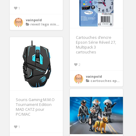
1
vainpold
reveil lego ninjago
Cartouches d’encre
Epson Série Réveil 27,
Multipack 3
cartouches
2
vainpold
cartouches epson
Souris Gaming M.M.O
Tournament Edition
MAD CATZ pour
PC/MAC
1