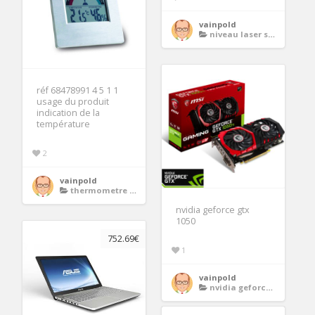
vainpold
niveau laser stanley
réf 68478991 4 5 1 1
usage du produit
indication de la
température
2
vainpold
thermometre exterieur
nvidia geforce gtx
1050
752.69€
1
vainpold
nvidia geforce gtx 1050