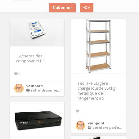
S’abonner
| Achetez des
composants PC
1
TecTake Étagère
vainpold
charge lourde 350kg
refroidissement disques durs
metallique de
rangement à 5
1
vainpold
corniere perforee