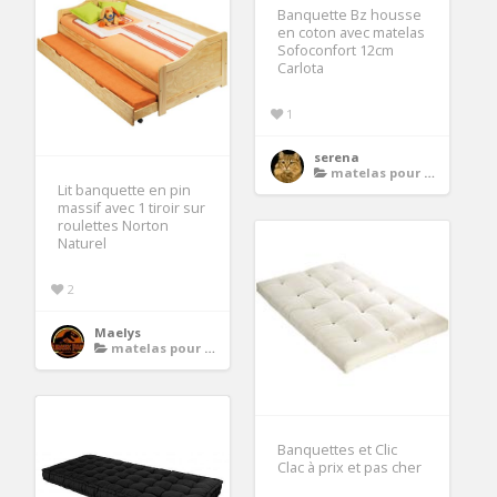
Banquette Bz housse
en coton avec matelas
Sofoconfort 12cm
Carlota
1
serena
matelas pour banquette
Lit banquette en pin
massif avec 1 tiroir sur
roulettes Norton
Naturel
2
Maelys
matelas pour banquette
Banquettes et Clic
Clac à prix et pas cher