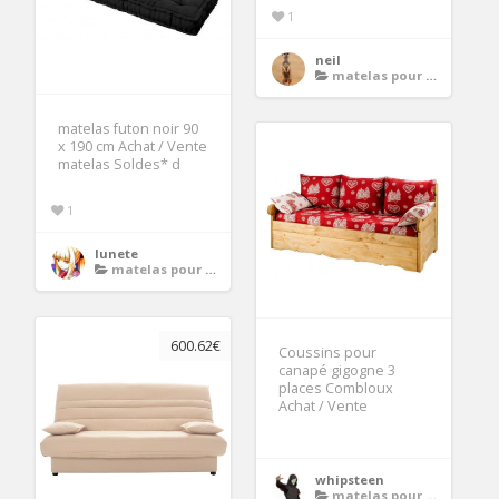
1
neil
matelas pour banquette
matelas futon noir 90
x 190 cm Achat / Vente
matelas Soldes* d
1
lunete
matelas pour banquette
600.62€
Coussins pour
canapé gigogne 3
places Combloux
Achat / Vente
whipsteen
matelas pour banquette