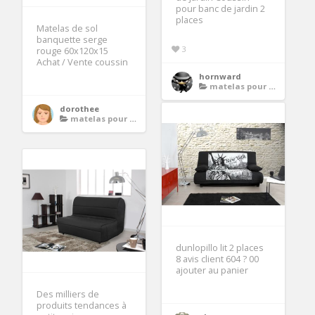
pour banc de jardin 2
places
Matelas de sol
banquette serge
3
rouge 60x120x15
Achat / Vente coussin
hornward
matelas pour banquette
dorothee
matelas pour banquette
dunlopillo lit 2 places
8 avis client 604 ? 00
ajouter au panier
Des milliers de
produits tendances à