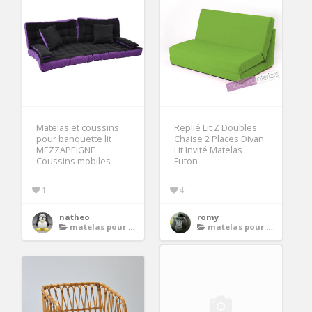
Matelas et coussins
Replié Lit Z Doubles
pour banquette lit
Chaise 2 Places Divan
MEZZAPEIGNE
Lit Invité Matelas
Coussins mobiles
Futon
1
4
natheo
romy
matelas pour banquette
matelas pour banquette