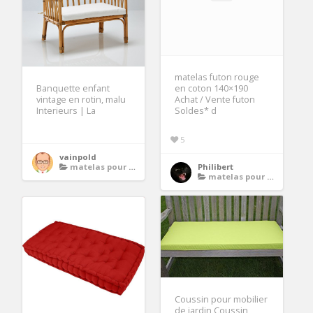
matelas futon rouge
Banquette enfant
en coton 140×190
vintage en rotin, malu
Achat / Vente futon
Interieurs | La
Soldes* d
5
vainpold
matelas pour banquette
Philibert
matelas pour banquette
Coussin pour mobilier
de jardin Coussin