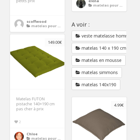
petits prix
elena
matelas pour banquette
scoffwood
A voir :
matelas pour banquette
veste matelasse homme
149.00€
matelas 140 x 190 cm
matelas en mousse
matelas simmons
matelas 140x190
Matelas FUTON
pistache 140×190 cm
4.99€
pas cher à prix
2
Chloe
matelas pour banquette