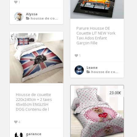
1
Alyssa
housse de couette ado
Parure Housse DE
Couette LIT NEW York
Taxi Ados Enfant
Garçon Fille
1
Leane
housse de couette ado
23.00€
Housse de couette
220x240cm + 2 taies
65x65cm ENGLISH
DOG Contenu de l
4
garance