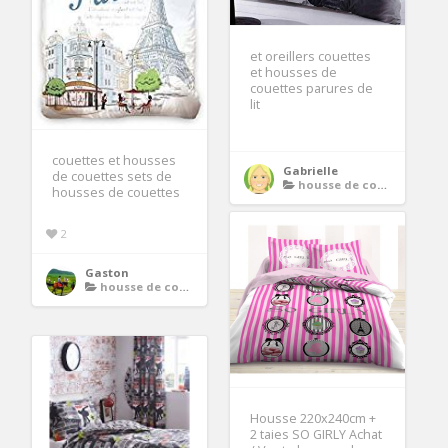
et oreillers couettes
et housses de
couettes parures de
lit
couettes et housses
Gabrielle
de couettes sets de
housse de couette ado
housses de couettes
2
Gaston
housse de couette ado
Housse 220x240cm +
2 taies SO GIRLY Achat