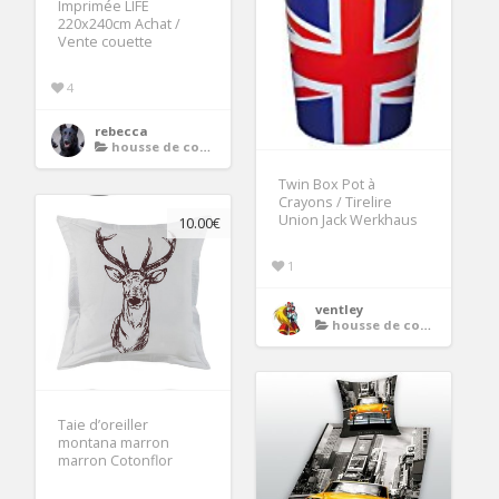
Imprimée LIFE
220x240cm Achat /
Vente couette
4
rebecca
housse de couette ado
Twin Box Pot à
Crayons / Tirelire
Union Jack Werkhaus
10.00€
1
ventley
housse de couette ado
Taie d’oreiller
montana marron
marron Cotonflor