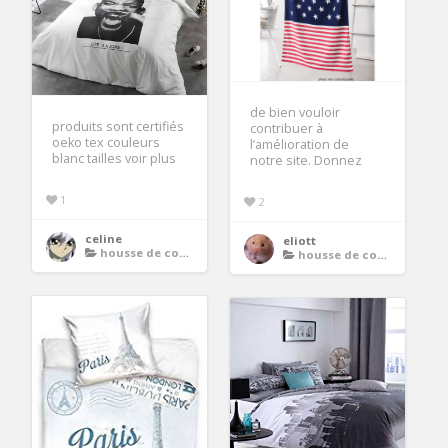
de bien vouloir
produits sont certifiés
contribuer à
oeko tex couleurs
l’amélioration de
blanc tailles voir plus
notre site. Donnez
1
2
celine
eliott
housse de couette ado
housse de couette ado