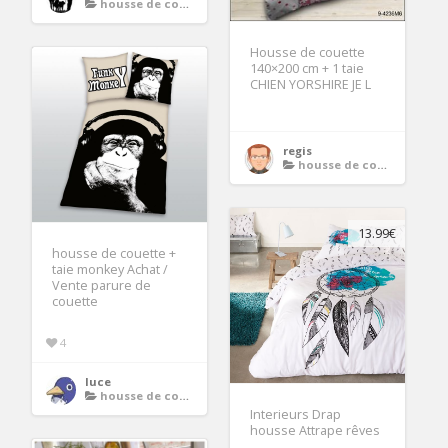
housse de couette ado
Housse de couette
140×200 cm + 1 taie
CHIEN YORSHIRE JE L
regis
housse de couette ado
13.99€
housse de couette +
taie monkey Achat /
Vente parure de
couette
4
luce
housse de couette ado
Interieurs Drap
housse Attrape rêves