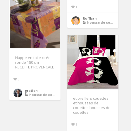
1
Ruffban
housse de couette ado
Nappe en toile cirée
ronde 180 cm
RECETTE PROVENCALE
3
gratien
housse de couette ado
et oreillers couettes
et housses de
couettes housses de
couettes
3