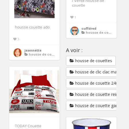
/ Vente housse de
couette
1
housse couette ado
cuffdred
housse de couette ado
3
A voir :
jeannette
housse de couette ado
housse de couettes
housse de clic clac matelass
housse de couette 240x260
housse de couette reine des
housse de couette garcon
TODAY Couette