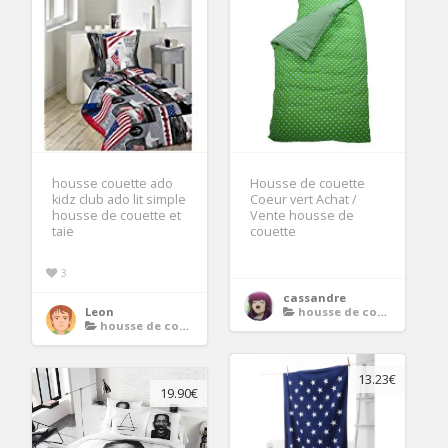
housse couette ado
Housse de couette
kidz club ado lit simple
Coeur vert Achat /
housse de couette et
Vente housse de
taie
couette
3
cassandre
Leon
housse de couette ado
housse de couette ado
13.23€
19.90€