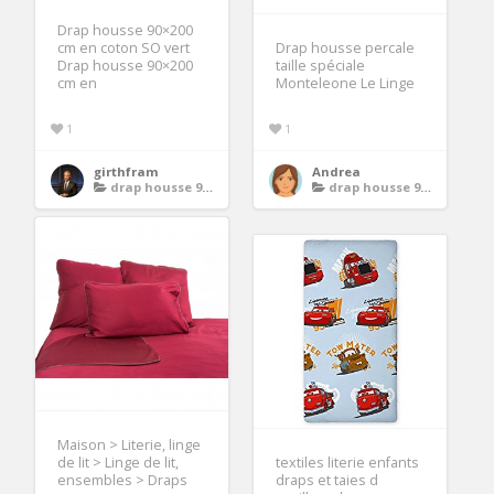
Drap housse 90×200
cm en coton SO vert
Drap housse percale
Drap housse 90×200
taille spéciale
cm en
Monteleone Le Linge
1
1
girthfram
Andrea
drap housse 90x200
drap housse 90x200
Maison > Literie, linge
de lit > Linge de lit,
textiles literie enfants
ensembles > Draps
draps et taies d