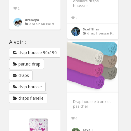
oreillers draps
housses
2
2
dreneya
drap housse 90x200
Scoffther
drap housse 90x200
A voir :
drap housse 90x190
parure drap
draps
drap housse
draps flanelle
Drap housse à prix et
pas cher
4
rayell