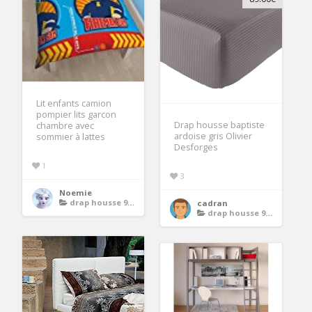
Lit enfants camion
pompier lits garcon
Drap housse baptiste
chambre avec
ardoise gris Olivier
sommier à lattes
Desforges
1
3
Noemie
drap housse 90x200
cadran
drap housse 90x200