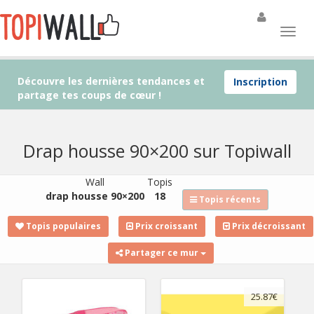
Découvre les dernières tendances et
Inscription
partage tes coups de cœur !
Drap housse 90×200 sur Topiwall
Wall
Topis
drap housse 90×200
18
Topis récents
Topis populaires
Prix croissant
Prix décroissant
Partager ce mur
25.87€