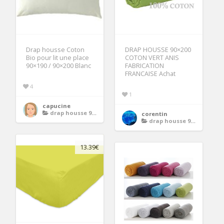
Drap housse Coton
DRAP HOUSSE 90×200
Bio pour lit une place
COTON VERT ANIS
90×190 / 90×200 Blanc
FABRICATION
FRANCAISE Achat
4
1
capucine
drap housse 90x200
corentin
drap housse 90x200
13.39€