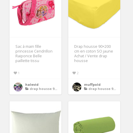
Sac à main fille
Drap housse 90×200
princesse Cendrillon
cm en coton SO jaune
Raiponce Belle
Achat / Vente drap
paillette tissu
housse
1
2
halevid
muffpold
drap housse 90x200
drap housse 90x200