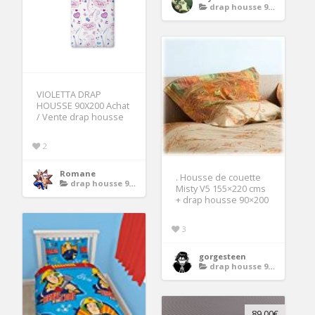
drap housse 90x200
VIOLETTA DRAP
HOUSSE 90X200 Achat
/ Vente drap housse
2
Romane
. Housse de couette
drap housse 90x200
Misty V5 155×220 cms
+ drap housse 90×200
3
gorgesteen
drap housse 90x200
89.00€