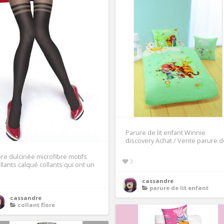
Parure de lit enfant Winnie
discovery Achat / Vente parure d
ore dulcinée microfibre motifs
3
llants calqué collants qui ont un
cassandre
parure de lit enfant
cassandre
collant fiore