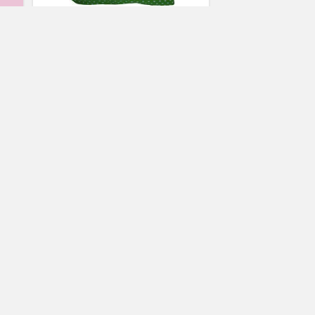
Housse de couette Coeur vert
Achat / Vente housse de couette
cassandre
housse de couette ado
ta