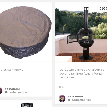
9,999
ue du Commerce
Barbecue Barrie au charbon de
bois| cheminée Achat / Vente
barbecue
2
4
cassandre
barbecue fixe
cassandre
barbecue fixe