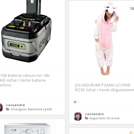
16
OBI Batterie Lithium Ion 18V
4Ah Achat / Vente batterie
achine
JOLI KIGURUMI PYJAMA LICORNE
ROSE Achat / Vente déguisemen
1
cassandre
chargeur batterie ryobi
cassandre
kigurumi licorne