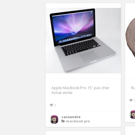
Apple MacBook Pro 15″ pas cher
R
Achat vente
2
cassandre
macbook pro