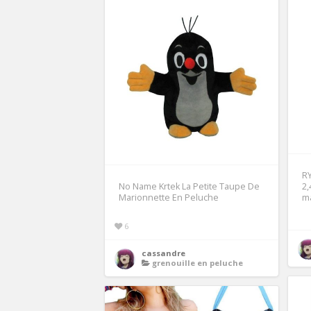
RY
No Name Krtek La Petite Taupe De
2,
Marionnette En Peluche
m
6
cassandre
grenouille en peluche