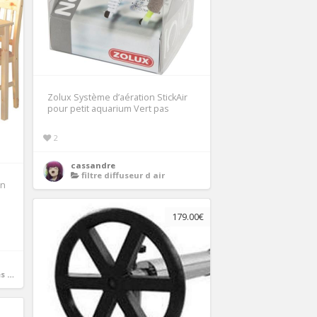
Zolux Système d’aération StickAir
pour petit aquarium Vert pas
2
cassandre
filtre diffuseur d air
in
179.00€
ine