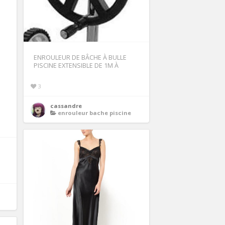
ENROULEUR DE BÂCHE À BULLE
PISCINE EXTENSIBLE DE 1M À
3
cassandre
enrouleur bache piscine