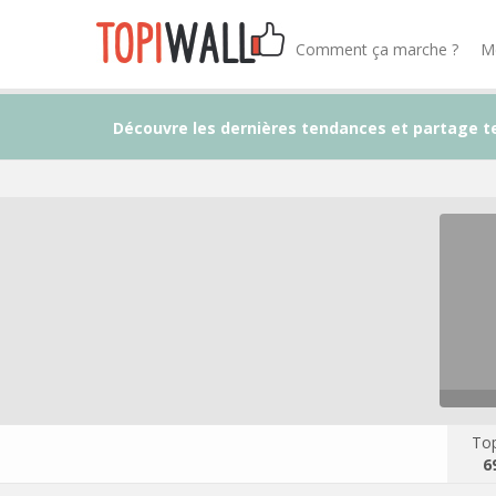
Comment ça marche ?
M
Découvre les dernières tendances et partage t
Top
6