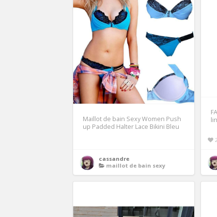
FA
Maillot de bain Sexy Women Push
li
up Padded Halter Lace Bikini Bleu
cassandre
maillot de bain sexy