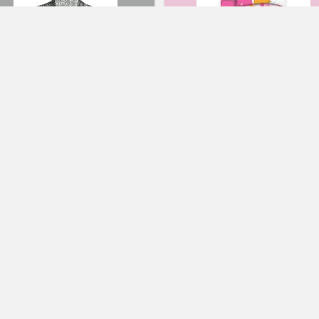
violetta housse de couette :
Cuisine & Maison
lebLook Femmes lin tricot col
exturé Mesdames Blazer Veste
1
anteau
cassandre
1
housse de couette violet
cassandre
veste en lin femme
62.62€