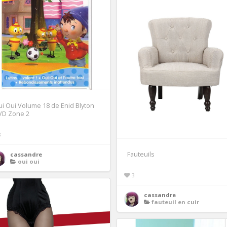
i Oui Volume 18 de Enid Blyton
VD Zone 2
3
Fauteuils
cassandre
oui oui
3
cassandre
fauteuil en cuir