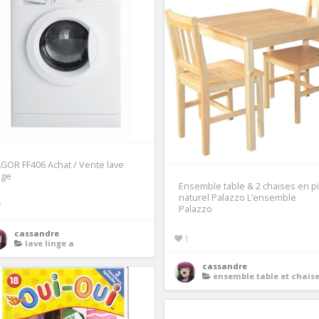
GOR FF406 Achat / Vente lave
nge
Ensemble table & 2 chaises en p
naturel Palazzo L’ensemble
2
Palazzo
cassandre
1
lave linge a
cassandre
ensemble table et chaises de cuis