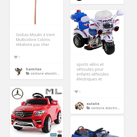
Giobas Moulin à Vent
Multicolore Coloris
Aléatoire pas cher
1
sports vélos et
hamilax
véhicules pour
voiture electrique enfant
enfants véhicules
électriques et
1
eulalie
voiture electrique enfant