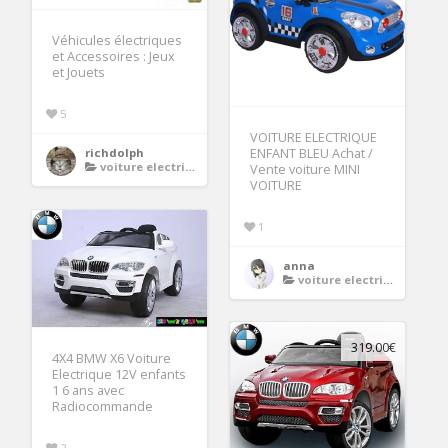
Véhicules électriques
et Accessoires : Jeux
et Jouets
5
VOITURE ELECTRIQUE
richdolph
ENFANT BLEU Achat /
voiture electrique enfant
Vente voiture MINI
VOITURE
1
anna
voiture electrique enfant
319.00€
4X4 BMW X6 Voiture
Electrique 12V enfants
1 6 ans avec
Radiocommande
2