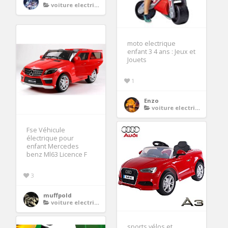
voiture electrique enfant
moto electrique
enfant 3 4 ans : Jeux et
Jouets
1
Enzo
voiture electrique enfant
Fse Véhicule
électrique pour
enfant Mercedes
benz Ml63 Licence F
3
muffpold
voiture electrique enfant
sports vélos et