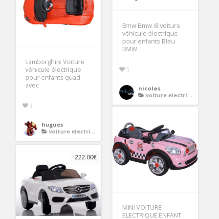
Bmw Bmw i8 voiture
véhicule électrique
pour enfants Bleu
BMW
Lamborghini Voiture
5
véhicule électrique
pour enfants quad
avec
nicolas
voiture electrique enfant
3
hugues
voiture electrique enfant
222.00€
MINI VOITURE
ELECTRIQUE ENFANT