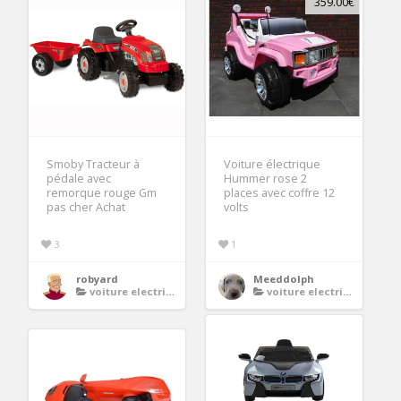
359.00€
Smoby Tracteur à
Voiture électrique
pédale avec
Hummer rose 2
remorque rouge Gm
places avec coffre 12
pas cher Achat
volts
3
1
robyard
Meeddolph
voiture electrique enfant
voiture electrique enfant