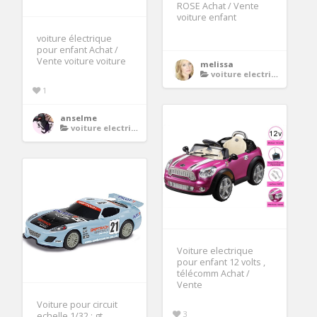
ROSE Achat / Vente
voiture enfant
voiture électrique
pour enfant Achat /
Vente voiture voiture
melissa
voiture electrique enfant
1
anselme
voiture electrique enfant
Voiture electrique
pour enfant 12 volts ,
télécomm Achat /
Vente
Voiture pour circuit
3
echelle 1/32 : gt