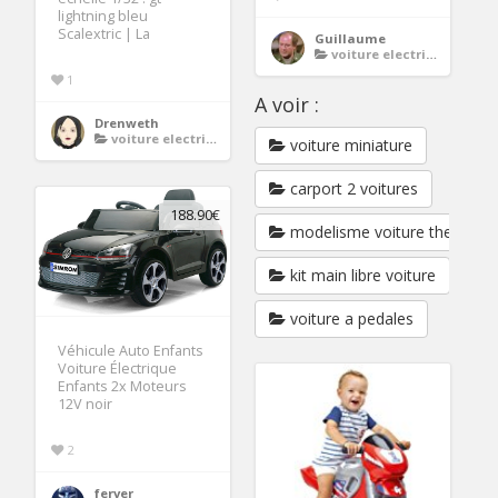
lightning bleu
Scalextric | La
Guillaume
voiture electrique enfant
1
A voir :
Drenweth
voiture electrique enfant
voiture miniature
carport 2 voitures
188.90€
modelisme voiture thermiqu
kit main libre voiture
voiture a pedales
Véhicule Auto Enfants
Voiture Électrique
Enfants 2x Moteurs
12V noir
2
ferver