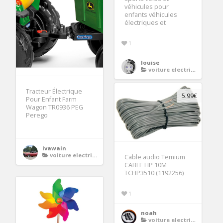
véhicules pour
enfants véhicules
électriques et
1
louise
voiture electrique enfant
Tracteur Électrique
5.99€
Pour Enfant Farm
Wagon TR0936 PEG
Perego
ivawain
voiture electrique enfant
Cable audio Temium
CABLE HP 10M
TCHP3510 (1192256)
1
noah
voiture electrique enfant