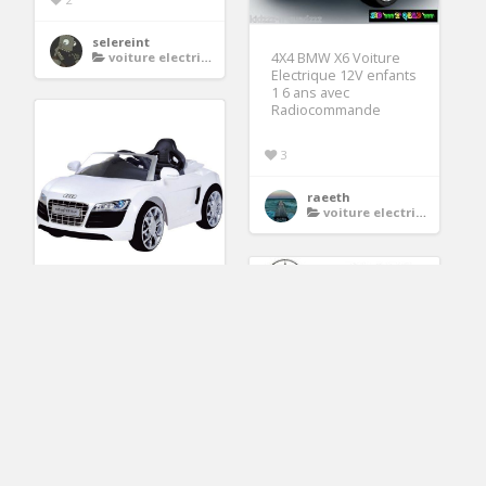
selereint
4X4 BMW X6 Voiture
voiture electrique enfant
Electrique 12V enfants
1 6 ans avec
Radiocommande
3
raeeth
voiture electrique enfant
voiture électrique
enfant, Achat / Vente
voiture enfant
2
Marcellin
voiture electrique enfant
Benz ML 4MATIC