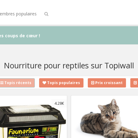
embres populaires
es coups de cœur !
Nourriture pour reptiles sur Topiwall
Topis récents
Topis populaires
Prix croissant
4.28€