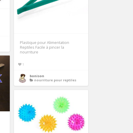
Plastique pour Alimentation
Reptiles Facile à pincer la
nourriture
1
bonison
nourriture pour reptiles