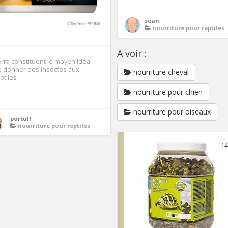
sean
nourriture pour reptiles
A voir :
rra constituent le moyen idéal
 donner des insectes aux
nourriture cheval
ptiles
nourriture pour chien
1
nourriture pour oiseaux
portulf
nourriture pour reptiles
14