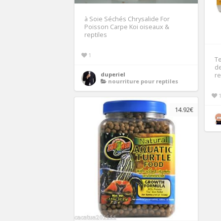
à Soie Séchés Chrysalide For
Poisson Carpe Koi oiseaux &
reptiles
1
Te
de
duperiel
re
nourriture pour reptiles
14.92€