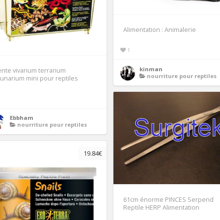
Alimentation : Animalerie
1
kinman
nte vivarium terrarium
nourriture pour reptiles
unarium mini pour reptiles
1
Ebbham
nourriture pour reptiles
19.84€
61cm énorme PINCES Serpend
Reptile HERP Alimentation