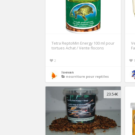
Tetra ReptoMin Energy 100 ml pour
Ve
tortues Achat / Vente flocons
Fa
2
loevan
nourriture pour reptiles
23.54€