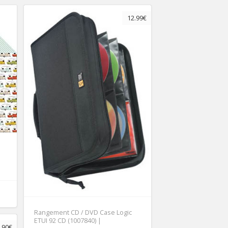
12.99€
Rangement CD / DVD Case Logic
ETUI 92 CD (1007840) |
.90€