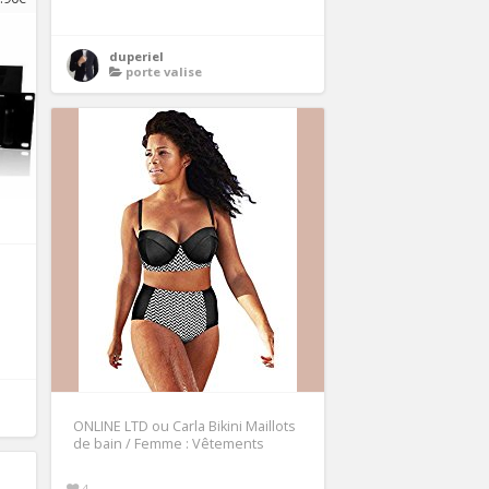
duperiel
porte valise
ONLINE LTD ou Carla Bikini Maillots
de bain / Femme : Vêtements
4