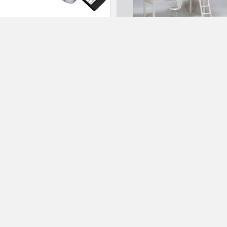
IXES Appareil digital pour
esurer la profondeur des
inures d’un
Lit mezzanine et gain de place à
prix : Pas cher et discount
2
2
duperiel
vtt
duperiel
matelas 90 x 190 cm