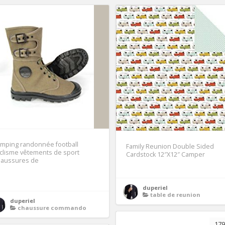
mping randonnée football
Family Reunion Double Sided
clisme vêtements de sport
Cardstock 12″X12″ Camper
haussures de
1
duperiel
table de reunion
duperiel
chaussure commando
179