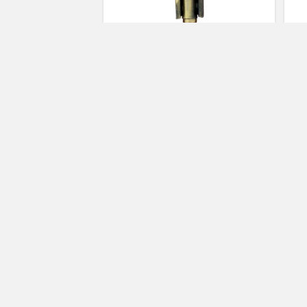
TR
m
ra
Générique Charniere Degondable
Pour Meuble Rustique Laiton
duperiel
charniere meuble cuisine
49.00€