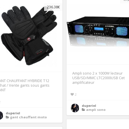
236.38€
Ampli sono 2 x 1000W lecteur
USB/SD/MMC LTC2000USB Cet
ANT CHAUFFANT HYBRIDE T12
amplificateur
hat / Vente gants sous gants
ANT
2
2
duperiel
ampli sono
duperiel
gant chauffant moto