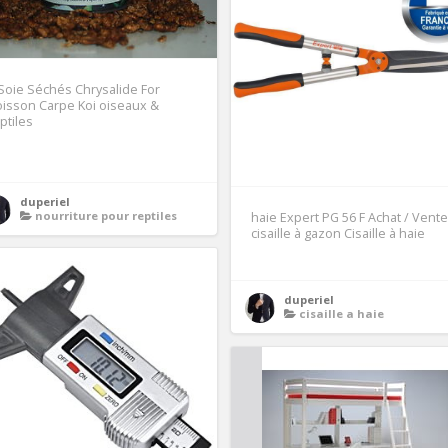
Soie Séchés Chrysalide For
isson Carpe Koi oiseaux &
ptiles
1
duperiel
nourriture pour reptiles
haie Expert PG 56 F Achat / Vente
cisaille à gazon Cisaille à haie
duperiel
cisaille a haie