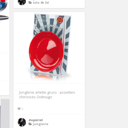
tele 4k 3d
Jonglerie arlette gruss : assiettes
chinoises Oidmagic
2
duperiel
jonglerie