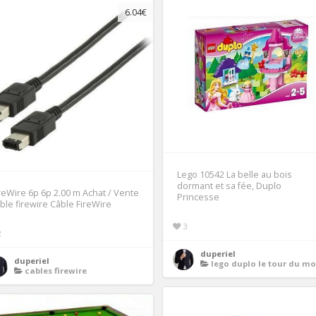
6.04€
Lego 10542 La belle au bois
dormant et sa fée, Duplo
reWire 6p 6p 2.00 m Achat / Vente
Princesse
ble firewire Câble FireWire
3
2
duperiel
duperiel
lego duplo le tour du m
cables firewire