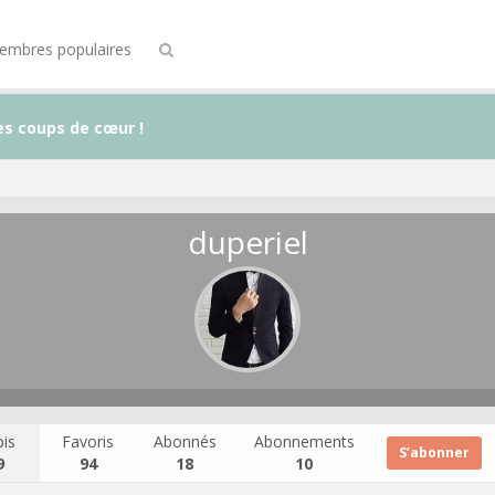
embres populaires
es coups de cœur !
duperiel
is
Favoris
Abonnés
Abonnements
S’abonner
9
94
18
10