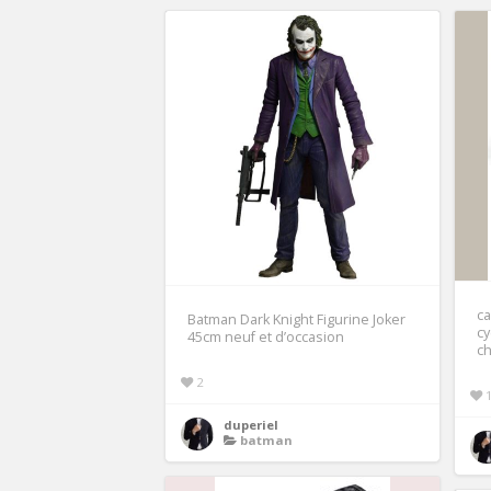
ca
Batman Dark Knight Figurine Joker
cy
45cm neuf et d’occasion
c
2
duperiel
batman