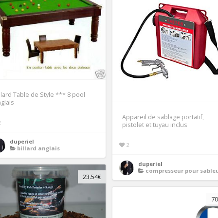
llard Table de Style *** 8 pool
glais
Appareil de sablage portatif,
2
pistolet et tuyau inclus
duperiel
2
billard anglais
duperiel
compresseur pour sable
23.54€
70