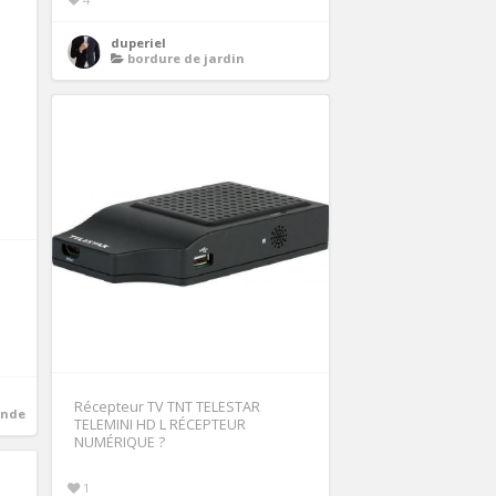
duperiel
bordure de jardin
Récepteur TV TNT TELESTAR
onde
TELEMINI HD L RÉCEPTEUR
NUMÉRIQUE ?
1