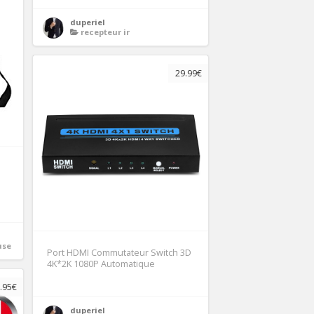
duperiel
recepteur ir
29.99€
use
Port HDMI Commutateur Switch 3D
4K*2K 1080P Automatique
.95€
duperiel