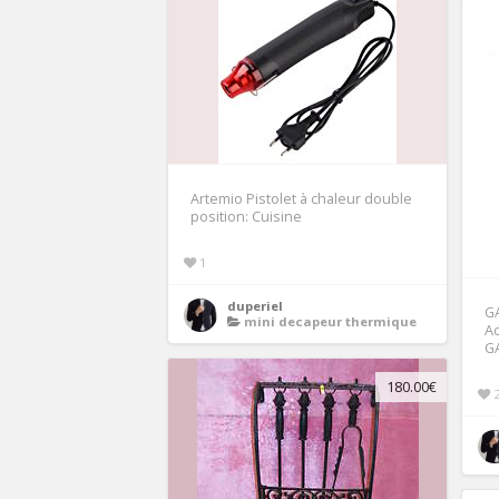
Artemio Pistolet à chaleur double
position: Cuisine
1
duperiel
G
mini decapeur thermique
Ac
G
180.00€