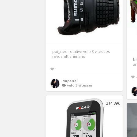
poignee rotative velo 3 vitesses
revoshift shimano
bi
an
1
duperiel
velo 3 vitesses
214.89€