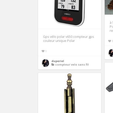
à 
Po
re
Gps vélo polar v650 compteur gps
couleur unique Polar
1
duperiel
compteur velo sans fil