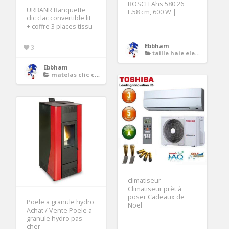
BOSCH Ahs 580 26
URBANR Banquette
L.58 cm, 600 W |
clic clac convertible lit
+ coffre 3 places tissu
Ebbham
3
taille haie electrique
Ebbham
matelas clic clac
climatiseur
Climatiseur prèt à
poser Cadeaux de
Poele a granule hydro
Noël
Achat / Vente Poele a
granule hydro pas
cher