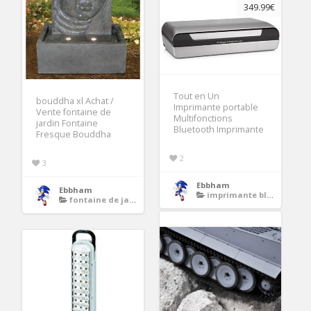
349.99€
Tout en Un
bouddha xl Achat /
Imprimante portable
Vente fontaine de
Multifonctions
jardin Fontaine
Bluetooth Imprimante
Fresque Bouddha
2
3
Ebbham
Ebbham
imprimante bluetooth
fontaine de jardin bouddha