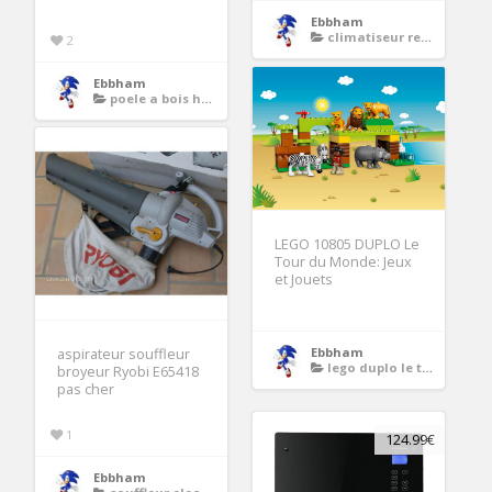
Ebbham
climatiseur reversible pret a poser
2
Ebbham
poele a bois hydro
LEGO 10805 DUPLO Le
Tour du Monde: Jeux
et Jouets
Ebbham
aspirateur souffleur
lego duplo le tour du monde
broyeur Ryobi E65418
pas cher
1
124.99€
Ebbham