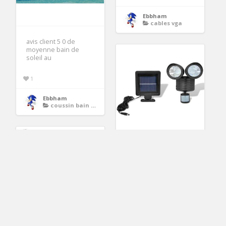
Ebbham
cables vga
avis client 5 0 de
moyenne bain de
soleil au
1
Ebbham
coussin bain de soleil
24.60€
Projecteur solaire
detecteur Achat /
Vente Projecteur
solaire
3
Ebbham
projecteur led solaire