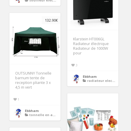
souffleur electrique
132.90€
Klarstein HT006GL
Radiateur électrique
Radiateur de 1000W
pour
3
OUTSUNNY Tonnelle
Ebbham
barnum tente de
radiateur electrique sur roulette
reception pliante 3 x
4,5 m vert
1
Ebbham
tonnelle en acier