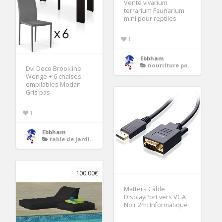
Vente vivarium
terrarium Faunarium
mini pour reptiles
1
Ebbham
nourriture pour reptiles
Dvl Deco Brookline
Wenge + 6 chaises
empilables Modan
Gris pas
1
Ebbham
table de jardin extensible 12 personnes
100.00€
Matters Câble
DisplayPort vers VGA
Noir 2m: Informatique