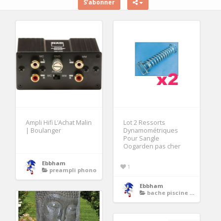
S’abonner
Ampli Hifi L’Achat Malin
Lot 2 Ressorts
| Boulanger
Dynamométriques
Pour Sangle
Oogarden pas cher
Ebbham
1
preampli phono
Ebbham
bache piscine tubulaire