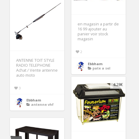
en magasin a partir de
16 99 ajouter au
panier voir stock
magasin
2
ANTENNE TOIT STYLE
Ebbham
RADIO TELEPHONE
pate a sel
Achat / Vente antenne
auto moto
4.28€
3
Ebbham
antenne vhf