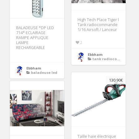
High Tech Place Tiger I
Tank radiocommande
BALADEUSE *DP LED
1/16 Airsoft / Lanceur
714* ECLAIRAGE
RAMPE APPLIQUE
LAMPE
2
RECHARGEABLE
Ebbham
tank radiocommande
Ebbham
baladeuse led
130.90€
Taille haie électrique