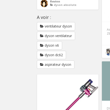
Revinn
dyson absolute
A voir :
ventilateur dyson
As
ZB
dyson ventilateur
dyson v6
dyson dc62
aspirateur dyson
D