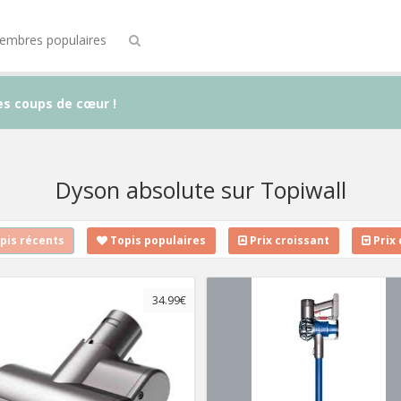
embres populaires
es coups de cœur !
Dyson absolute sur Topiwall
pis récents
Topis populaires
Prix croissant
Prix 
34.99€