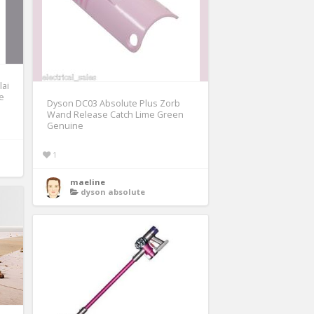
lai
ie
Dyson DC03 Absolute Plus Zorb
Wand Release Catch Lime Green
Genuine
1
maeline
dyson absolute