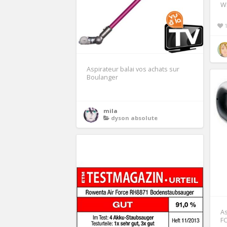
W
Aspirateur balai vos achats sur
Boulanger
mila
dyson absolute
As
FC