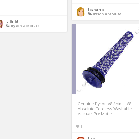
Jeynarra
dyson absolute
cilhild
dyson absolute
Genuine Dyson V8 Animal V8
Absolute Cordless Washable
Vacuum Pre Motor
1
lisa