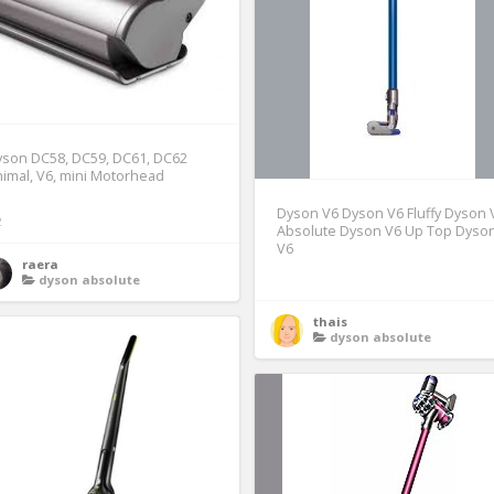
yson DC58, DC59, DC61, DC62
imal, V6, mini Motorhead
Dyson V6 Dyson V6 Fluffy Dyson 
2
Absolute Dyson V6 Up Top Dyso
V6
raera
dyson absolute
thais
dyson absolute