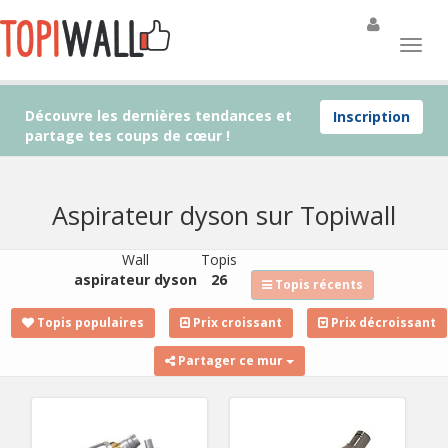
Découvre les dernières tendances et
Inscription
partage tes coups de cœur !
Aspirateur dyson sur Topiwall
Wall
Topis
aspirateur dyson
26
Topis récents
Topis populaires
Prix croissant
Prix décroissant
Partager ce mur