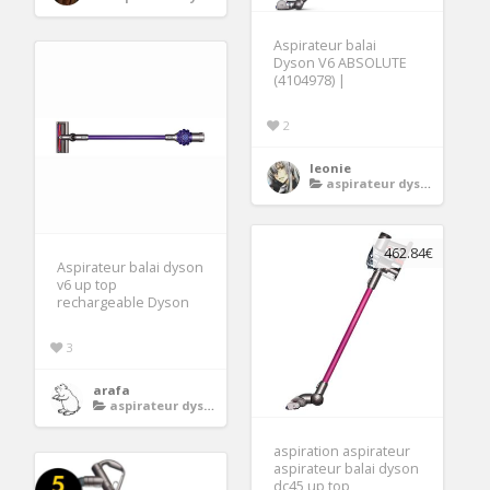
Aspirateur balai
Dyson V6 ABSOLUTE
(4104978) |
2
leonie
aspirateur dyson
462.84€
Aspirateur balai dyson
v6 up top
rechargeable Dyson
3
arafa
aspirateur dyson
aspiration aspirateur
aspirateur balai dyson
dc45 up top