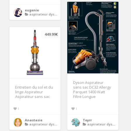
eugenie
aspirateur dyson
449.99€
Dyson Aspirateur
sans sac DC32 Allergy
Entretien du sol et du
Parquet 1400 Watt
linge Aspirateur
Filtre Longue
Aspirateur sans sac
1
1
Teyrr
Anastasie
aspirateur dyson
aspirateur dyson