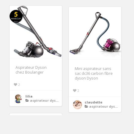
Aspirateur Dyson
Mini aspirateur sans
chez Boulanger
sac dc36 carbon fibre
dyson Dyson
2
2
lilia
aspirateur dyson
claudette
aspirateur dyson
18.99€