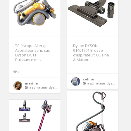
Téléscope Allergie
Dyson DYSON
Aspirateur sans sac
91461701 Brosse
Dyson DC11
d’aspirateur: Cuisine
Puissance max
& Maison
4
coline
marine
aspirateur dyson
aspirateur dyson