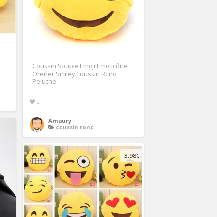
Coussin Souple Emoji Emoticône
Oreiller Smiley Coussin Rond
Peluche
2
Amaury
coussin rond
3.98€