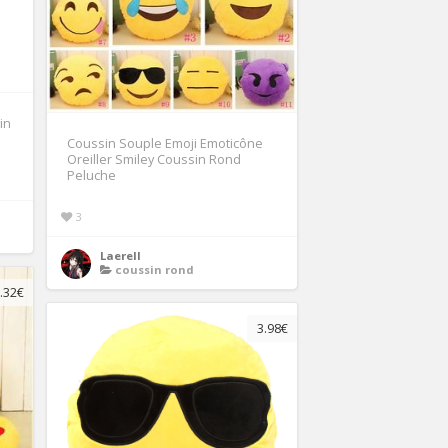
in
Coussin Souple Emoji Emoticône
Oreiller Smiley Coussin Rond
Peluche
3
Laerell
coussin rond
.32€
3.98€