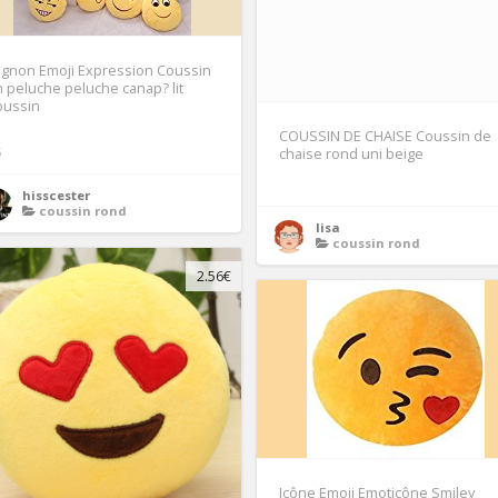
ignon Emoji Expression Coussin
 peluche peluche canap? lit
oussin
COUSSIN DE CHAISE Coussin de
5
chaise rond uni beige
hisscester
coussin rond
lisa
coussin rond
2.56€
Icône Emoji Emoticône Smiley