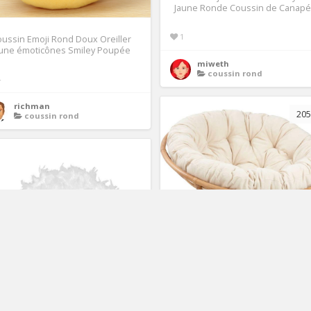
Jaune Ronde Coussin de Canapé
1
ussin Emoji Rond Doux Oreiller
aune émoticônes Smiley Poupée
miweth
coussin rond
4
richman
205
coussin rond
Fauteuil papasan en rotin Achat /
Vente fauteuil Rotin