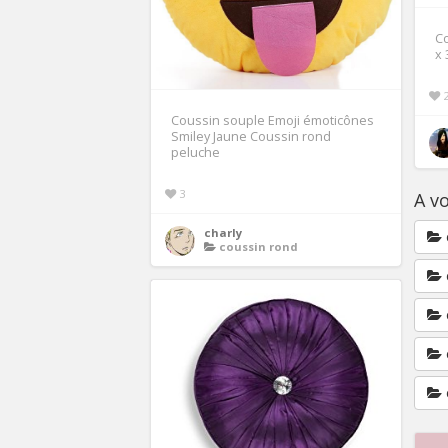
Co
x 
Coussin souple Emoji émoticônes
Smiley Jaune Coussin rond
peluche
3
A vo
charly
coussin rond