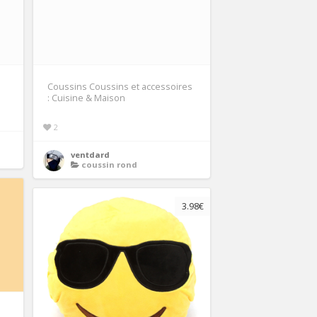
Coussins Coussins et accessoires
: Cuisine & Maison
2
ventdard
coussin rond
3.98€