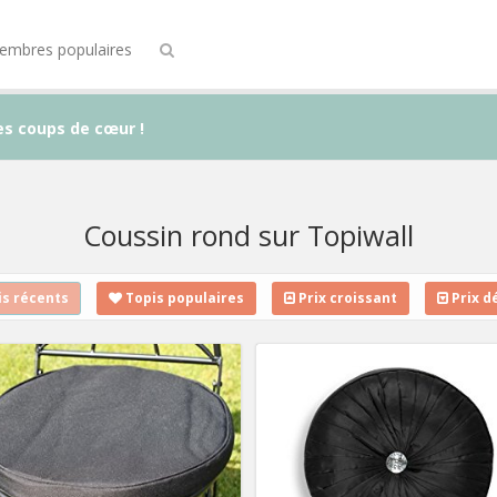
embres populaires
es coups de cœur !
Coussin rond sur Topiwall
s récents
Topis populaires
Prix croissant
Prix d