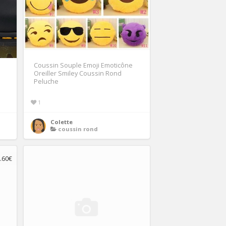
Coussin Souple Emoji Emoticône
Oreiller Smiley Coussin Rond
Peluche
1
Colette
coussin rond
.60€