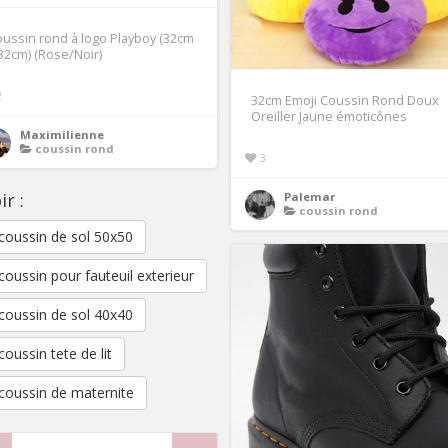
ussin rond à logo Playboy (32cm
32cm) (Rose/Noir)
2
32cm Emoji Coussin Rond Doux
Oreiller Jaune émoticônes
Maximilienne
coussin rond
3
ir :
Palemar
coussin rond
coussin de sol 50x50
coussin pour fauteuil exterieur
coussin de sol 40x40
coussin tete de lit
coussin de maternite