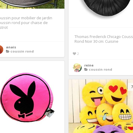
ussin pour mobilier de jardin
ussin rond pour chaise de
strot
Thomas Frederick Chicago Couss
Rond Noir 30 cm: Cuisine
anais
coussin rond
2
reine
coussin rond
7