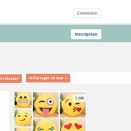
Connexion
Inscription
Partager ce mur
écroissant
3.98€