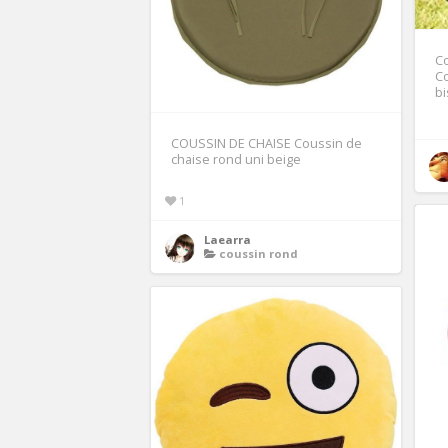
Co
Co
bi
COUSSIN DE CHAISE Coussin de
chaise rond uni beige
1
Laearra
coussin rond