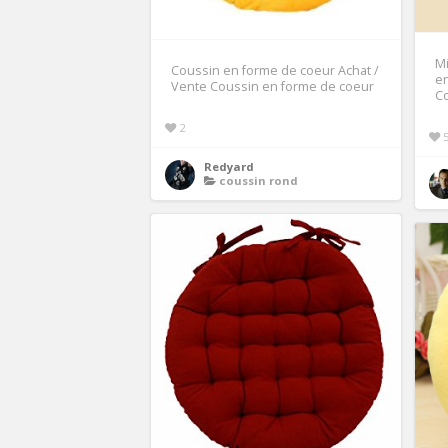
M
Coussin en forme de coeur Achat /
en
Vente Coussin en forme de coeur
C
2
Redyard
coussin rond