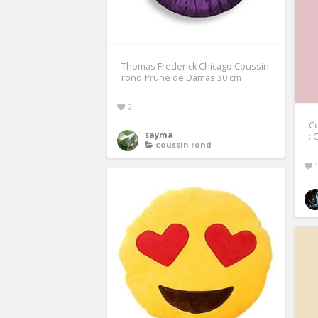
Thomas Frederick Chicago Coussin
rond Prune de Damas 30 cm
2
Co
sayma
: 
coussin rond