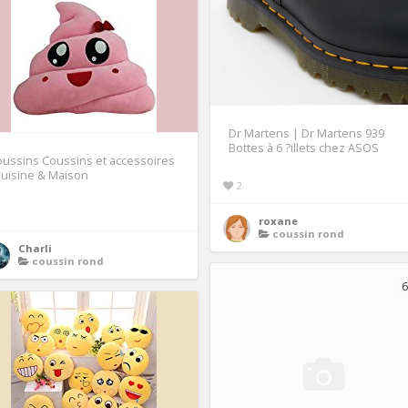
Dr Martens | Dr Martens 939
Bottes à 6 ?illets chez ASOS
ussins Coussins et accessoires
Cuisine & Maison
2
1
roxane
coussin rond
Charli
coussin rond
6