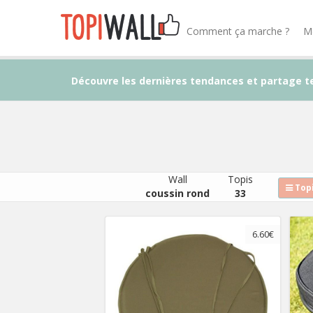
Comment ça marche ?
M
Découvre les dernières tendances et partage t
Wall
Topis
Topi
coussin rond
33
6.60€