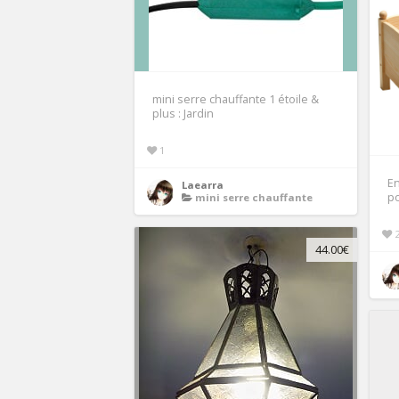
mini serre chauffante 1 étoile &
plus : Jardin
1
En
Laearra
p
mini serre chauffante
44.00€