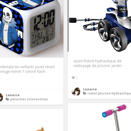
sport Robot hydraulique de
nettoyage de piscine: Jardin
dertale les enfants jouet réveil
rloge mené 7 coloré flash
2
1
Laearra
robot piscine hydrauliq
Laearra
peluches interactives