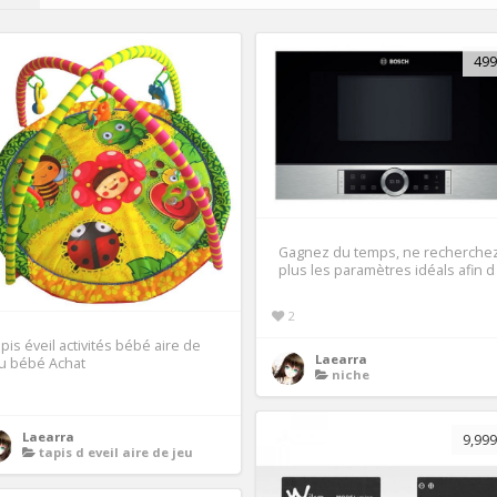
499
Gagnez du temps, ne recherche
plus les paramètres idéals afin d
2
pis éveil activités bébé aire de
Laearra
u bébé Achat
niche
Laearra
9,999
tapis d eveil aire de jeu