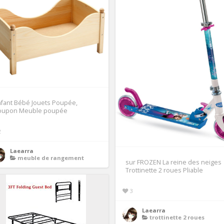
fant Bébé Jouets Poupée,
oupon Meuble poupée
2
Laearra
meuble de rangement
sur FROZEN La reine des neiges
Trottinette 2 roues Pliable
3
Laearra
trottinette 2 roues