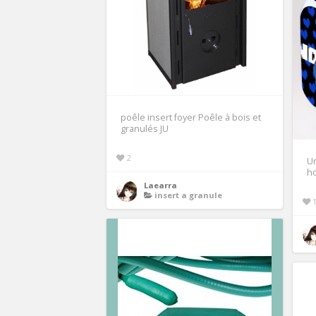
poêle insert foyer Poêle à bois et
granulés JU
2
Un
ho
Laearra
insert a granule