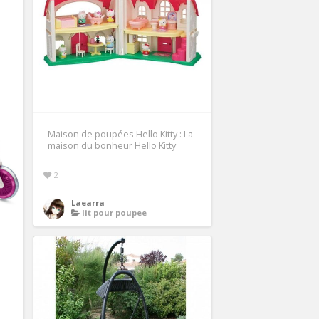
Maison de poupées Hello Kitty : La
maison du bonheur Hello Kitty
2
Laearra
lit pour poupee