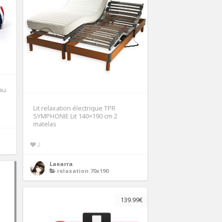
au
Lit relaxation électrique TPR
SYMPHONIE Lit 140×190 cm 2
matelas
2
Laearra
relaxation 70x190
139.99€