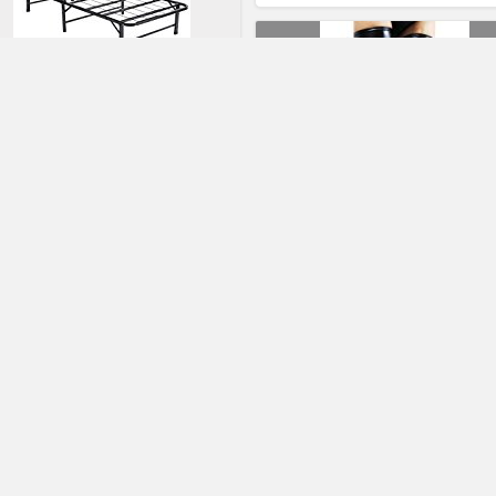
tal Lits et cadres de lit /
hambre à coucher
2
Laearra
sommier a lattes 140x190
Longs gants en optique cuir Taill
Unique Noir Noir, Taille Unique
2
Laearra
jupe simili cuir