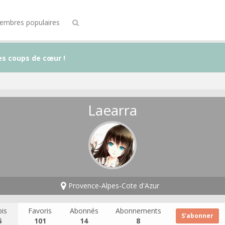
embres populaires
es coups de cœur !
Laearra
Provence-Alpes-Cote d'Azur
is
Favoris
Abonnés
Abonnements
S’abonner
5
101
14
8