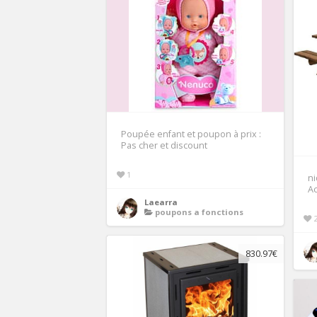
Poupée enfant et poupon à prix :
Pas cher et discount
1
n
Ac
Laearra
poupons a fonctions
830.97€