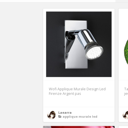
Wofi Applique Murale Design Led
Ta
Firenze Argent pas
je
Laearra
applique murale led