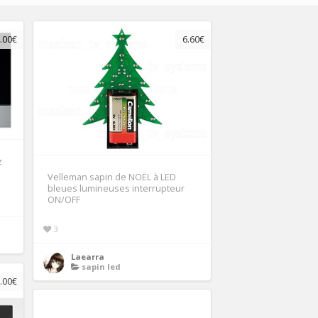
.00€
6.60€
z
Velleman sapin de NOËL à LED
bleues lumineuses interrupteur
ON/OFF
3
Laearra
sapin led
.00€