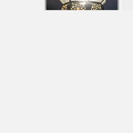
Mé
C
Lustre Marocain plafonnier lampe
lanterne applique orientale lampe
de
2
Laearra
tajine electrique
7.99€