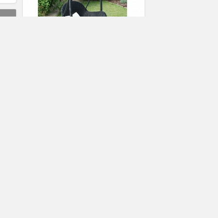
Balancelle suspendue en résine
tressée NOIR Achat / Vente
2
e
Laearra
balancoire en bois