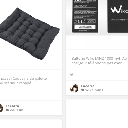
Batterie Wiko MINZ 1000 mAh Ac
chargeur téléphone pas cher
1
n.casa] Coussins de palette
/Extérieur canapé
Laearra
wiko minz
2
Laearra
coussin