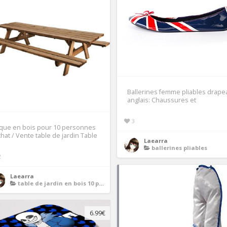
Ballerines femme pliables drape
anglais: Chaussures et
3
ique en bois pour 10 personnes
hat / Vente table de jardin Table
Laearra
ballerines pliables
2
Laearra
table de jardin en bois 10 personnes
6.99€