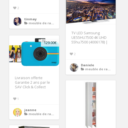
2
tinmay
meuble de rangement
TV LED Samsung
UE55HU7500 4K UHD
55hu7500 (4006178) |
129.00€
2
Daniele
meuble de rangement
Livraison offerte
Garantie 2 ans par le
SAV Click & Collect
1
jeanne
meuble de rangement