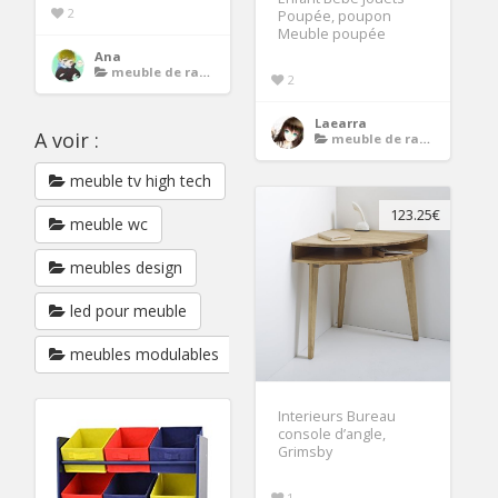
2
Poupée, poupon
Meuble poupée
Ana
meuble de rangement
2
Laearra
A voir :
meuble de rangement
meuble tv high tech
123.25€
meuble wc
meubles design
led pour meuble
meubles modulables
Interieurs Bureau
console d’angle,
Grimsby
1