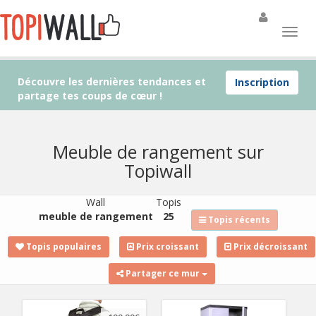
Découvre les dernières tendances et
Inscription
partage tes coups de cœur !
Meuble de rangement sur
Topiwall
Wall
Topis
meuble de rangement
25
Topis récents
Topis populaires
Prix croissant
Prix décroissant
Partager ce mur