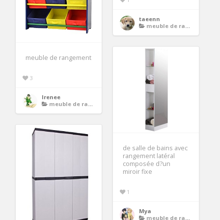
taeenn
meuble de rangement
meuble de rangement
3
Irenee
meuble de rangement
de salle de bains avec
rangement latéral
composée d?un
miroir fixe
1
Mya
meuble de rangement