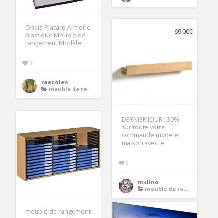
Ondis Placard Armoire
69.00€
plastique Meuble de
rangement Modèle
2
raedolen
meuble de rangement
DERNIER JOUR : 30%
sur toute votre
commande mode et
maison avec le
2
melina
meuble de rangement
meuble de rangement