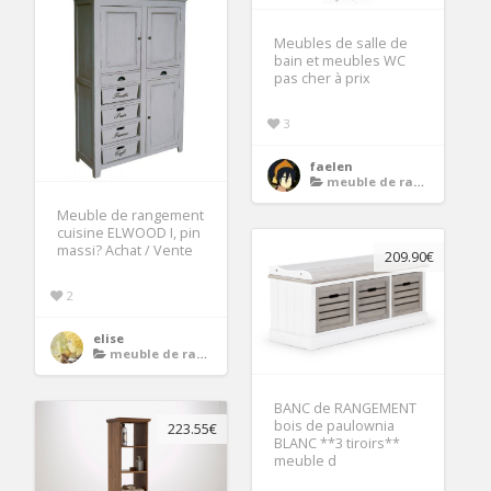
Meubles de salle de
bain et meubles WC
pas cher à prix
3
faelen
meuble de rangement
Meuble de rangement
cuisine ELWOOD I, pin
massi? Achat / Vente
209.90€
2
elise
meuble de rangement
BANC de RANGEMENT
bois de paulownia
223.55€
BLANC **3 tiroirs**
meuble d