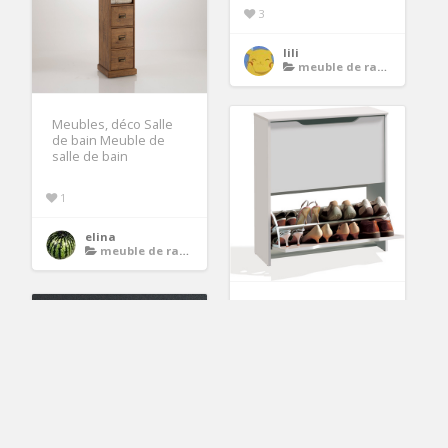
3
lili
meuble de rangement
Meubles, déco Salle
de bain Meuble de
salle de bain
1
elina
meuble de rangement
Meuble à chaussures
2 portes LISBOA
H83xL75xP26cm à prix
2
Orianne
meuble de rangement
Livraison offerte