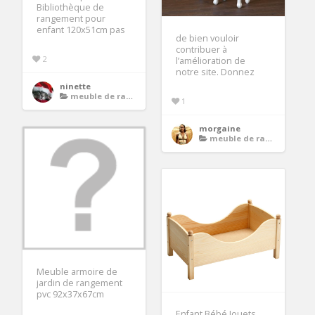
Bibliothèque de
rangement pour
enfant 120x51cm pas
de bien vouloir
contribuer à
2
l’amélioration de
notre site. Donnez
ninette
meuble de rangement
1
morgaine
meuble de rangement
Meuble armoire de
jardin de rangement
pvc 92x37x67cm
Enfant Bébé Jouets