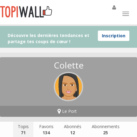
Découvre les dernières tendances et
Inscription
partage tes coups de cœur !
Colette
Le Port
Topis
Favoris
Abonnés
Abonnements
71
134
12
25