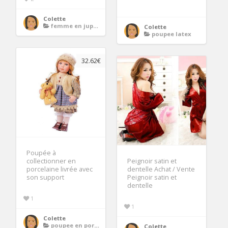
Colette
femme en jupe courte et bas
Colette
poupee latex
32.62€
Poupée à
collectionner en
Peignoir satin et
porcelaine livrée avec
dentelle Achat / Vente
son support
Peignoir satin et
dentelle
1
1
Colette
poupee en porcelaine
Colette