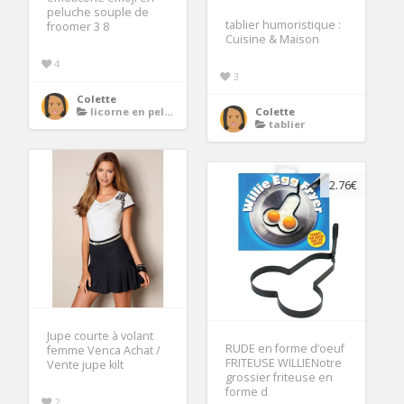
peluche souple de
tablier humoristique :
froomer 3 8
Cuisine & Maison
4
3
Colette
licorne en peluche
Colette
tablier
2.76€
Jupe courte à volant
RUDE en forme d’oeuf
femme Venca Achat /
FRITEUSE WILLIENotre
Vente jupe kilt
grossier friteuse en
forme d
2