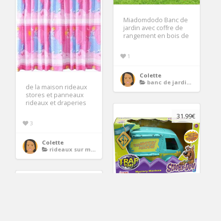
Miadomdodo Banc de
jardin avec coffre de
rangement en bois de
1
Colette
banc de jardin en resine
de la maison rideaux
stores et panneaux
rideaux et draperies
31.99€
3
Colette
rideaux sur mesure
Scooby doo mystery
machine lan11770