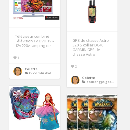
Téléviseur combiné
GPS de chasse Astro
Télévision TV DVD 19 »
320 & collier DC40
12v 220v camping car
GARMIN GPS de
chasse Astro
1
2
Colette
tv combi dvd
Colette
collier gps garmin