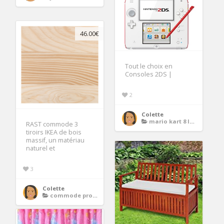
46.00€
Tout le choix en
Consoles 2DS |
2
Colette
mario kart 8 le jeu
RAST commode 3
tiroirs IKEA de bois
massif, un matériau
naturel et
3
Colette
commode profondeur 30 cm