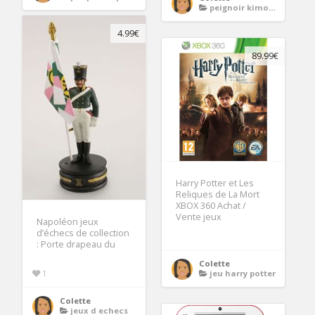
peignoir kimono femme en satin
4.99€
89.99€
Harry Potter et Les
Reliques de La Mort
XBOX 360 Achat /
Vente jeux
Napoléon jeux
d’échecs de collection
: Porte drapeau du
Colette
jeu harry potter
1
Colette
jeux d echecs