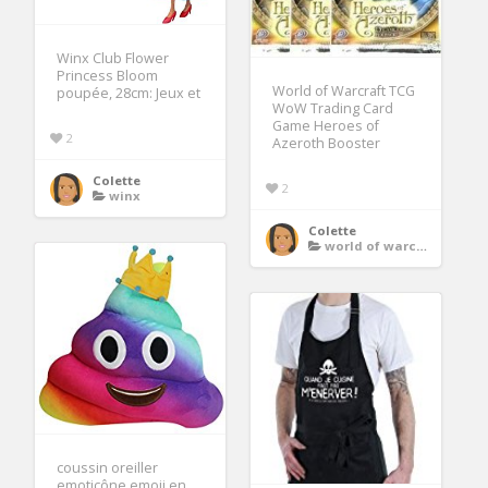
Winx Club Flower
Princess Bloom
World of Warcraft TCG
poupée, 28cm: Jeux et
WoW Trading Card
Game Heroes of
2
Azeroth Booster
Colette
2
winx
Colette
world of warcraft
coussin oreiller
emoticône emoji en