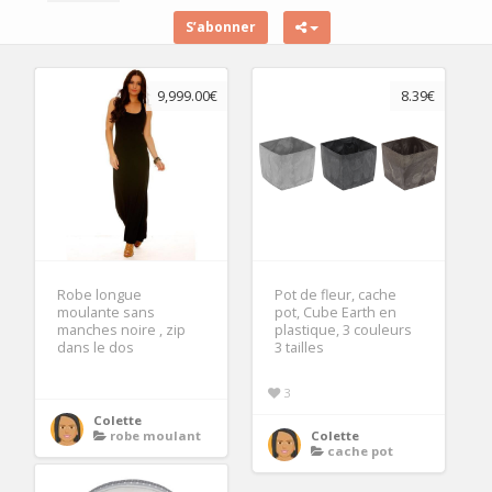
S’abonner
9,999.00€
8.39€
Robe longue
Pot de fleur, cache
moulante sans
pot, Cube Earth en
manches noire , zip
plastique, 3 couleurs
dans le dos
3 tailles
3
Colette
robe moulant
Colette
cache pot