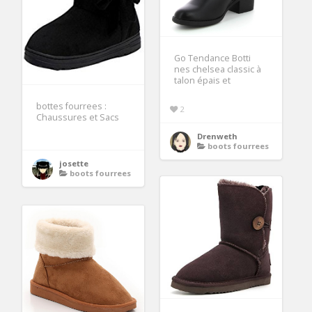
Go Tendance Botti
nes chelsea classic à
talon épais et
bottes fourrees :
2
Chaussures et Sacs
Drenweth
boots fourrees
josette
boots fourrees