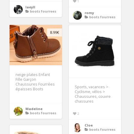
1
laeyll
boots fourrees
romy
boots fourrees
8.99€
neige plates Enfant
Fille Garçon
Chaussures Fourrées
Sports, vacances >
épaisses Boots
Cyclisme, vélos >
Chaussures, couvre
chassures
Madeline
boots fourrees
2
Cloe
boots fourrees