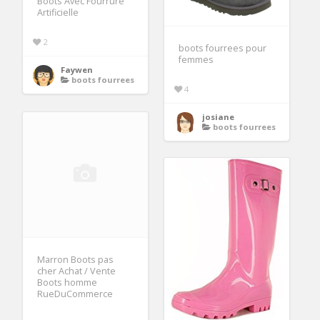
Boots Avec Fourrure
Artificielle
2
boots fourrees pour
femmes
Faywen
boots fourrees
4
josiane
boots fourrees
Marron Boots pas
cher Achat / Vente
Boots homme
RueDuCommerce