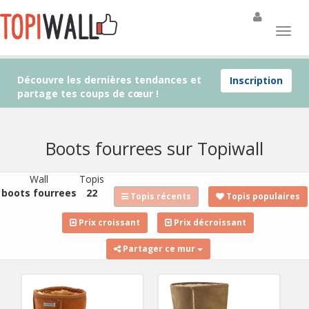
Découvre les dernières tendances et
Inscription
partage tes coups de cœur !
Boots fourrees sur Topiwall
Wall
Topis
boots fourrees
22
Topis récents
Topis populaires
Prix croissant
Prix décroissant
Partager ce mur