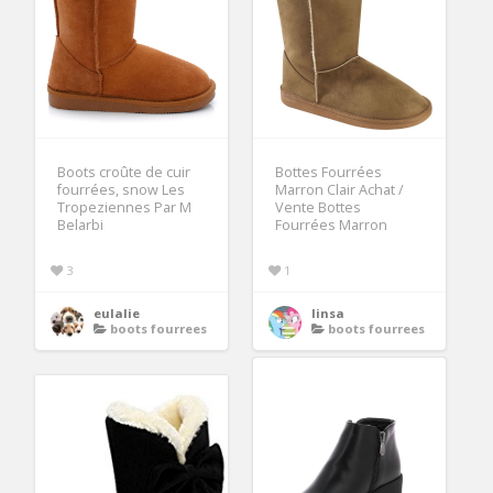
Boots croûte de cuir
Bottes Fourrées
fourrées, snow Les
Marron Clair Achat /
Tropeziennes Par M
Vente Bottes
Belarbi
Fourrées Marron
3
1
eulalie
linsa
boots fourrees
boots fourrees