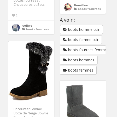
bottes fourrees :
Chaussures et Sacs
Bomilkar
boots fourrees
2
A voir :
coline
boots homme cuir
boots fourrees
boots femme cuir
boots fourrees femme
boots hommes
boots femmes
Encounter Femme
Botte de Neige Bowtie