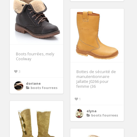
Boots fourrées, mely
Coolway
3
Bottes de sécurité de
manutentionnaire
Jallatte J0266 pour
doriane
femme (36
boots fourrees
1
elyna
boots fourrees