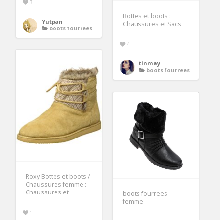
3
Bottes et boots :
Yutpan
Chaussures et Sacs
boots fourrees
4
tinmay
boots fourrees
Roxy Bottes et boots /
Chaussures femme :
Chaussures et
boots fourrees
femme
1