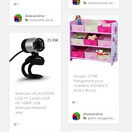
chaussures orthopediques
1
Alexandrie
tonnelle en bois
25.99€
Kesper 17746
Rangement pour
chambre d’enfant 9
tiroirs (Rose)
Webcam HD,AUSDOM
USB PC Caméra Full
2
HD 1080P USB
Webcam Network
avec
Alexandrie
petit rangement enfant
3