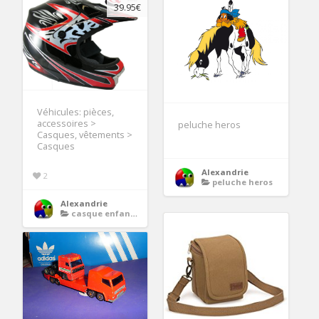
39.95€
Véhicules: pièces,
accessoires >
peluche heros
Casques, vêtements >
Casques
Alexandrie
2
peluche heros
Alexandrie
casque enfant moto