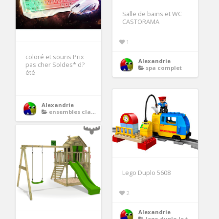
Salle de bains et WC
CASTORAMA
1
coloré et souris Prix
Alexandrie
pas cher Soldes* d?
spa complet
été
Alexandrie
ensembles claviers souris
Lego Duplo 5608
2
Alexandrie
lego duplo le train