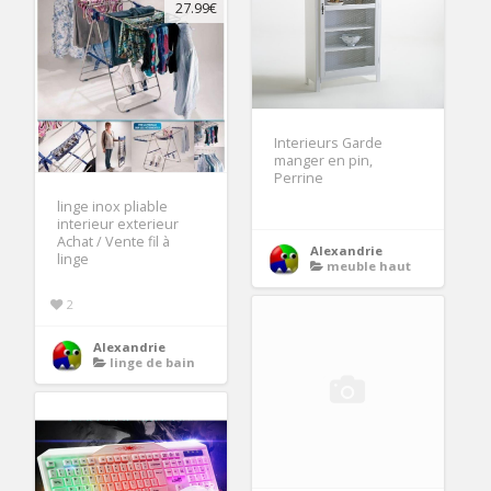
27.99€
Interieurs Garde
manger en pin,
Perrine
linge inox pliable
interieur exterieur
Achat / Vente fil à
Alexandrie
linge
meuble haut
2
Alexandrie
linge de bain