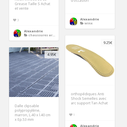
d’occasion
Grease Taille S Achat
et vente
Alexandrie
3
winx
Alexandrie
chaussures argent femme soiree
9.25€
4.95€
orthopédiques Anti
Shock Semelles avec
arc support Tan Achat
Dalle clipsable
polypropylène,
marron, L.40 x l.40 cm
1
x Ep.53 mm
Alexandrie