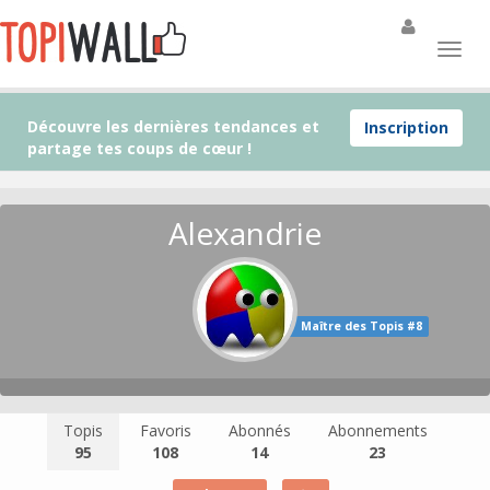
Découvre les dernières tendances et
Inscription
partage tes coups de cœur !
Alexandrie
Maître des Topis #8
Topis
Favoris
Abonnés
Abonnements
95
108
14
23