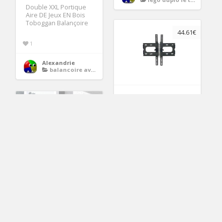
Double XXL Portique
Aire DE Jeux EN Bois
Toboggan Balançoire
44.61€
1
Alexandrie
balancoire avec toboggan
SUPPORT
COMPATIBLE POUR LG
PHILIPS SAMSUNG
INCLINABLE/INCLINABL
E LED
2
Soldes Relaxima
Tresor Canape d
Alexandrie
tv 177 cm
angle convertible
gauche ou droit
2