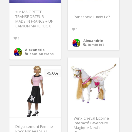
sur MAJORETTE
TRANSPORTEUR
Panasonic Lumix Lx7
MADE IN FRANCE + UN
CAMION MATCHBOX
1
1
Alexandrie
lumix lx7
Alexandrie
camion transporteur majorette
45.00€
Winx Cheval Licorne
Interactif L’aventure
Déguisement Femme
Magique Neuf et
Rock Années 50 60