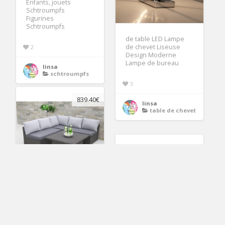
Enfants, jouets
Schtroumpfs
Figurines
Schtroumpfs
de table LED Lampe
de chevet Liseuse
2
Design Moderne
Lampe de bureau
linsa
schtroumpfs
3
839.40€
linsa
table de chevet
Salon de jardin
AMNESIA résine
tressée pas cher à
prix