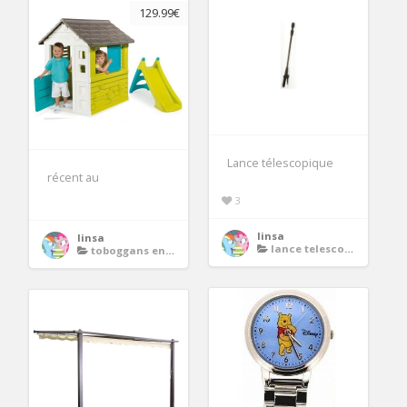
129.99€
Lance télescopique
récent au
3
linsa
linsa
lance telescopique
toboggans enfants