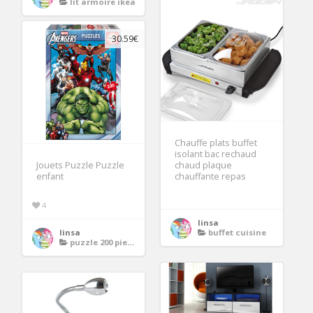
lit armoire ikea
30.59€
Chauffe plats buffet
isolant bac rechaud
Jouets Puzzle Puzzle
chaud plaque
enfant
chauffante repas
4
linsa
linsa
buffet cuisine
puzzle 200 pieces