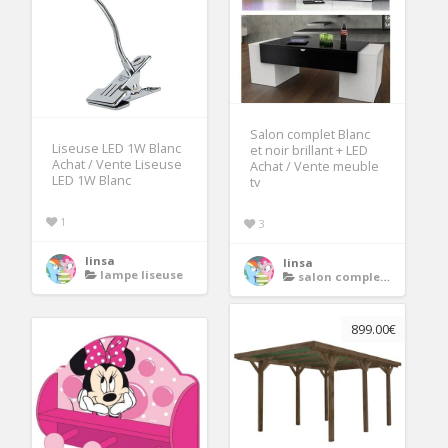
Salon complet Blanc
Liseuse LED 1W Blanc
et noir brillant + LED
Achat / Vente Liseuse
Achat / Vente meuble
LED 1W Blanc
tv
1
3
linsa
linsa
lampe liseuse
salon complet meuble tv
899.00€