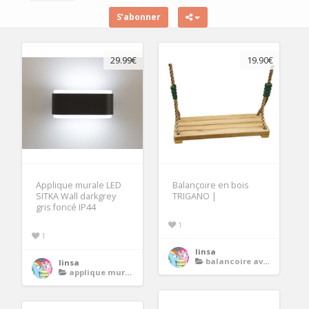
S’abonner
29.99€
19.90€
Applique murale LED
Balançoire en bois
SITKA Wall darkgrey
TRIGANO |
gris foncé IP44
1
1
linsa
balancoire avec toboggan en bois
linsa
applique murale led