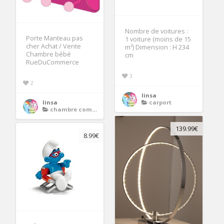
Nombre de voitures :
Porte Manteau pas
1 voiture (moins de 15
cher Achat / Vente
m²) Dimension : H 234
Chambre bébé
cm
RueDuCommerce
3
2
linsa
linsa
carport
chambre complete fille
139.99€
8.99€