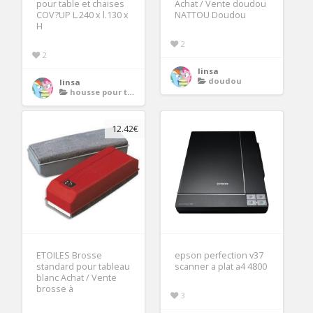
pour table et chaises
Achat / Vente doudou
COV?UP L.240 x l.130 x
NATTOU Doudou
H
2
2
linsa
doudou
linsa
housse pour table de jardin
12.42€
ETOILES Brosse
epson perfection v37
standard pour tableau
scanner a plat a4 4800
blanc Achat / Vente
brosse à
3