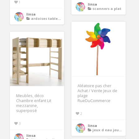
1
linsa
scanners a plat
linsa
ardoises tableaux
Aléatoire pas cher
Achat / Vente Jeux de
Meubles, déco
plage
Chambre enfant Lit
RueDuCommerce
mezzanine,
superposé
2
3
linsa
jeux d eau jeux de plage
linsa