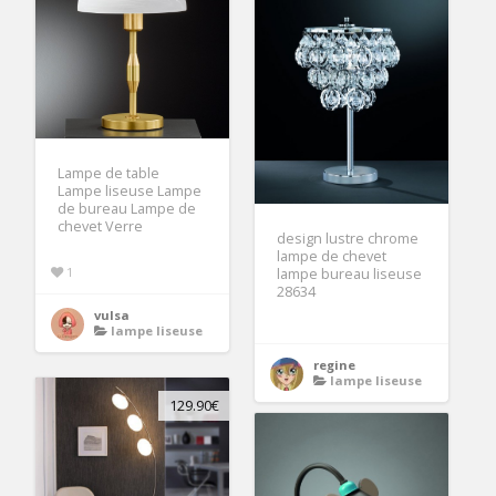
Lampe de table
Lampe liseuse Lampe
de bureau Lampe de
chevet Verre
design lustre chrome
lampe de chevet
1
lampe bureau liseuse
28634
vulsa
lampe liseuse
regine
lampe liseuse
129.90€