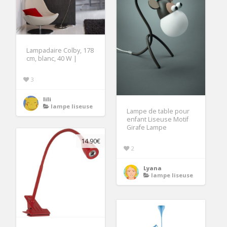
Lampadaire Colby, 178
cm, blanc, 40 W |
3
lili
lampe liseuse
Lampe de table pour
enfant Liseuse Motif
Girafe Lampe
14.90€
2
Lyana
lampe liseuse