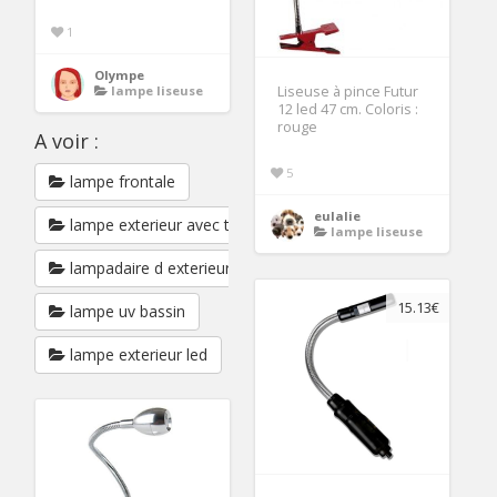
1
Olympe
lampe liseuse
Liseuse à pince Futur
12 led 47 cm. Coloris :
rouge
A voir :
5
lampe frontale
eulalie
lampe exterieur avec telecommande
lampe liseuse
lampadaire d exterieur
15.13€
lampe uv bassin
lampe exterieur led