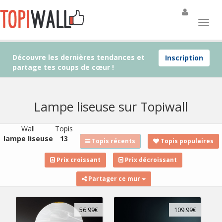
Découvre les dernières tendances et
Inscription
partage tes coups de cœur !
Lampe liseuse sur Topiwall
Wall
Topis
lampe liseuse
13
Topis récents
Topis populaires
Prix croissant
Prix décroissant
Partager ce mur
56.99€
109.99€