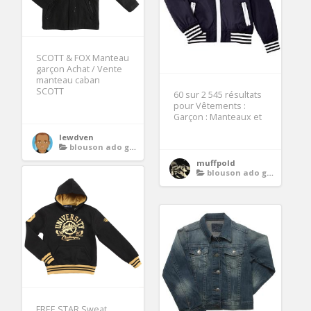
SCOTT & FOX Manteau
garçon Achat / Vente
manteau caban
SCOTT
60 sur 2 545 résultats
pour Vêtements :
Garçon : Manteaux et
lewdven
blouson ado garcon
muffpold
blouson ado garcon
FREE STAR Sweat