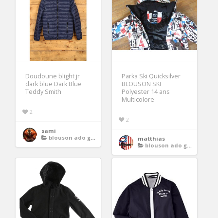
Doudoune blight jr
Parka Ski Quicksilver
dark blue Dark Blue
BLOUSON SKI
Teddy Smith
Polyester 14 ans
Multicolore
2
2
sami
blouson ado garcon
matthias
blouson ado garcon