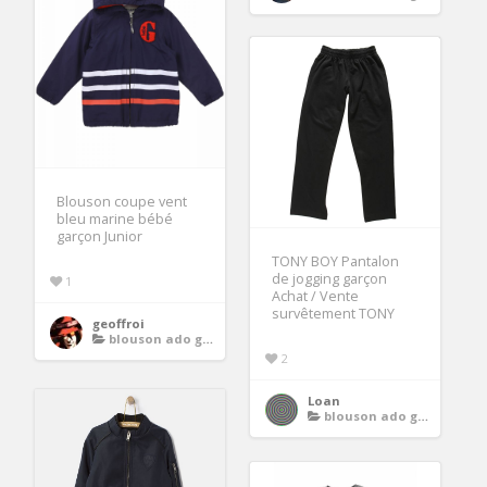
Blouson coupe vent
bleu marine bébé
garçon Junior
TONY BOY Pantalon
de jogging garçon
1
Achat / Vente
survêtement TONY
geoffroi
blouson ado garcon
2
Loan
blouson ado garcon