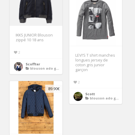
IKKS JUNIOR Blouson
zippé 10 18 ans
2
LEVI’S T shirt manches
longues jersey de
Scoffter
coton gris junior
blouson ado garcon
garçon
2
89.90€
Scott
blouson ado garcon