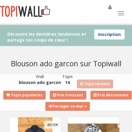
Découvre les dernières tendances et
Inscription
partage tes coups de cœur !
Blouson ado garcon sur Topiwall
Wall
Topis
blouson ado garcon
14
Topis récents
Topis populaires
Prix croissant
Prix décroissant
Partager ce mur
49.90€