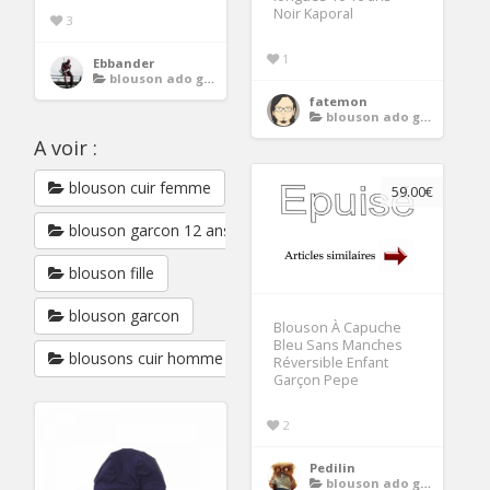
Noir Kaporal
3
1
Ebbander
blouson ado garcon
fatemon
blouson ado garcon
A voir :
blouson cuir femme
59.00€
blouson garcon 12 ans
blouson fille
blouson garcon
Blouson À Capuche
Bleu Sans Manches
blousons cuir homme
Réversible Enfant
Garçon Pepe
2
Pedilin
blouson ado garcon