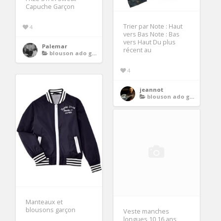
Capuche Garçon
Trier par Note : Haut
4
vers Bas Note : Bas
vers Haut Du plus
Palemar
récent au
blouson ado garcon
4
jeannot
blouson ado garcon
Manteaux et
blousons garçon
Veste manches
longues 10 16 ans