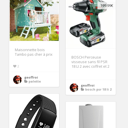
199.99€
Maisonnette bois
Tambo pas cher à prix
BOSCH Perceuse
visseuse sans fil PSR
2
18 LI 2 avec coffret et 2
geoffroi
palette
geoffroi
bosch psr 18 li 2