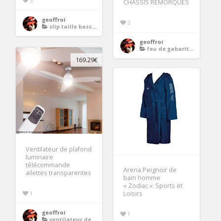
3
CHASSIS REMORQUES
geoffroi
2
slip taille basse homme
geoffroi
feu de gabarit led
169.29€
Ventilateur de plafond
luminaire
télécommande
Arena Peignoir de
ailettes transparentes
bain homme
« Zodiac »: Sports et
1
Loisirs
geoffroi
1
ventilateur de plafond avec telecommande