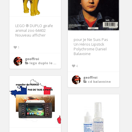
LEGO ® DUPLO girafe
animal zoo 64402
Nouveau afficher
pour Je Ne Suis Pas
Un Héros Lipstick
1
Polychrome Daniel
Balavoine
geoffroi
lego duplo le zoo
4
geoffroi
cd balavoine