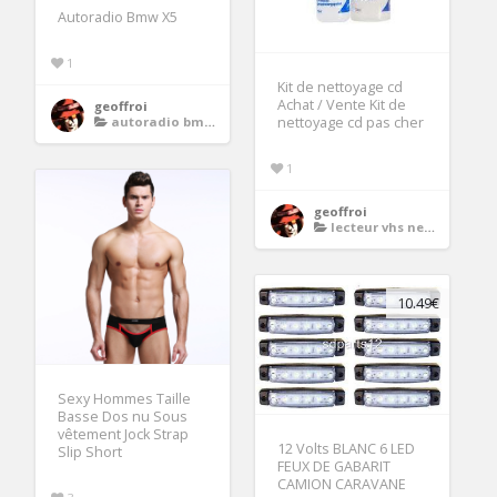
Autoradio Bmw X5
1
Kit de nettoyage cd
Achat / Vente Kit de
geoffroi
autoradio bmw x5 e53
nettoyage cd pas cher
1
geoffroi
lecteur vhs neuf
10.49€
Sexy Hommes Taille
Basse Dos nu Sous
vêtement Jock Strap
12 Volts BLANC 6 LED
Slip Short
FEUX DE GABARIT
CAMION CARAVANE