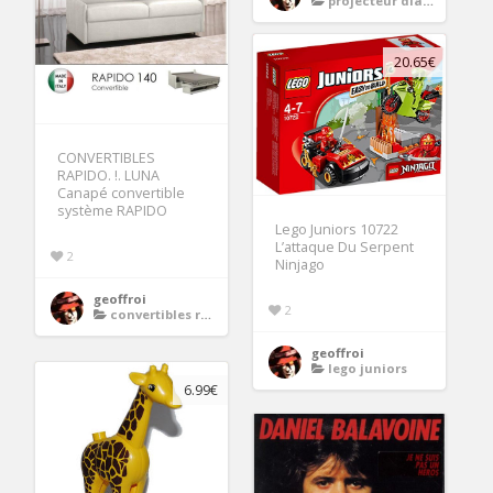
projecteur diapositives
20.65€
CONVERTIBLES
RAPIDO. !. LUNA
Canapé convertible
système RAPIDO
Lego Juniors 10722
L’attaque Du Serpent
2
Ninjago
geoffroi
2
convertibles rapido
geoffroi
lego juniors
6.99€