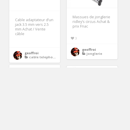
Massues de jonglerie
Cable adaptateur d’un
ridley’s circus Achat &
jack 3.5 mm vers 2.5
prix Fnac
mm Achat / Vente
câble
3
geoffroi
geoffroi
jonglerie
cable telephonie adsl
300.00€
Celestron Power
Seeker 50AZ
Télescope/Jumelles
600 mm
Tablette HP Omni
5600ef 10″ Tactile