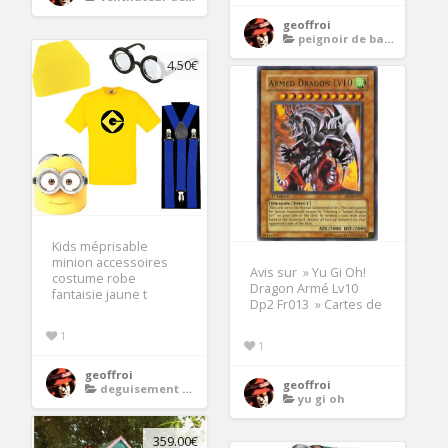
geoffroi
peignoir de bain homme
4.50€
Kids méprisable
minion accessoires
Avis sur » Yu Gi Oh!
costume robe
Dragon Armé Lv10
fantaisie jaune t
Dp2 Fr013 » Cartes de
1
1
geoffroi
geoffroi
deguisement moi moche et mechant
yu gi oh
359.00€