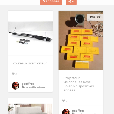
S’abonner
199.00€
couteaux scarificateur
2
Projecteur
visionneuse Royal
geoffroi
Soler & diapositives
scarificateur electrique
années
2
geoffroi