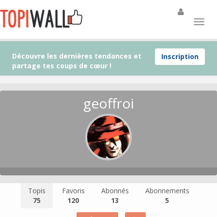
Découvre les dernières tendances et
Inscription
partage tes coups de cœur !
geoffroi
Topis
Favoris
Abonnés
Abonnements
75
120
13
5