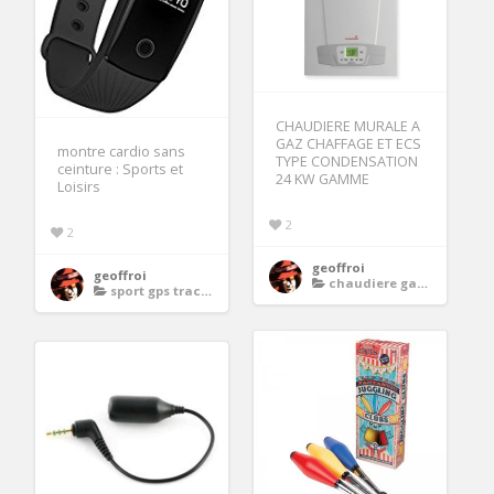
CHAUDIERE MURALE A
GAZ CHAFFAGE ET ECS
montre cardio sans
TYPE CONDENSATION
ceinture : Sports et
24 KW GAMME
Loisirs
2
2
geoffroi
geoffroi
chaudiere gaz condensation
sport gps tracker