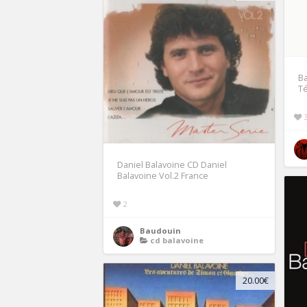
Ba
T
Daniel Balavoine CD Daniel
Balavoine Vol.2 France
2
Baudouin
cd balavoine
20.00€