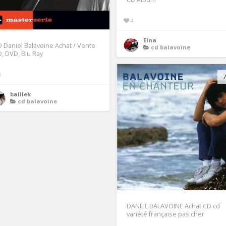
4
Elna
 Daniel Balavoine Achat / Vente
cd balavoine
, DVD, Blu Ray
3
7
balilek
cd balavoine
DANIEL BALAVOINE Achat CD cd
variété française pas cher