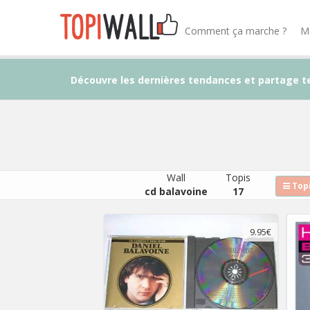
Comment ça marche ?
M
Découvre les dernières tendances et partage t
Wall
Topis
Topi
cd balavoine
17
9.95€