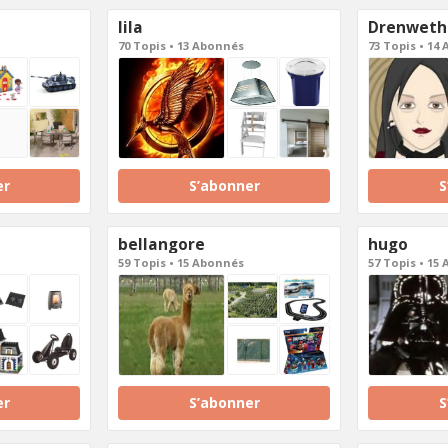
lila
Drenweth
70 Topis • 13 Abonnés
73 Topis • 14
er
S’abonner
S
bellangore
hugo
59 Topis • 15 Abonnés
57 Topis • 15
er
S’abonner
S