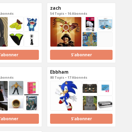
zach
 Abonnés
54 Topis • 16 Abonnés
’abonner
S’abonner
Ebbham
 Abonnés
80 Topis • 17 Abonnés
’abonner
S’abonner