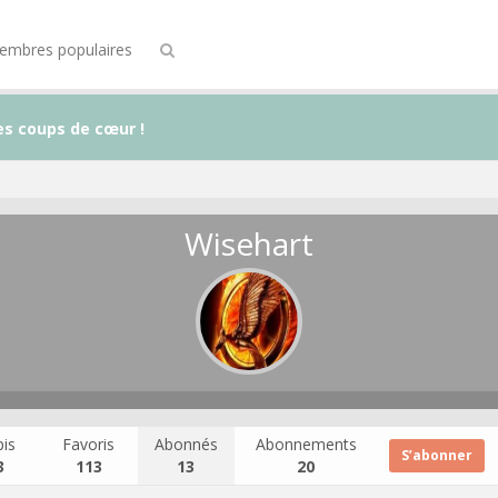
embres populaires
es coups de cœur !
Wisehart
is
Favoris
Abonnés
Abonnements
S’abonner
3
113
13
20