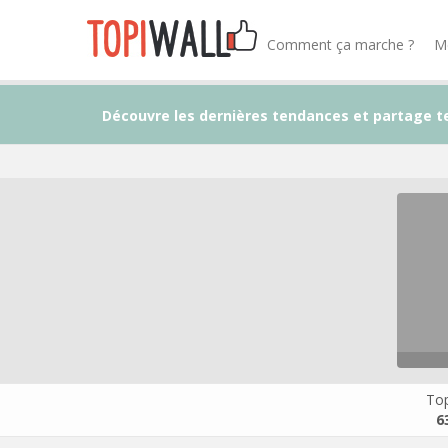
Comment ça marche ?
M
Découvre les dernières tendances et partage t
Top
6