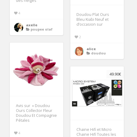
des neiges
4
Doudou Plat Ours
Bleu Kiabi Neuf et
d’occasion sur
axelle
poupee olaf
2
alice
doudou
49.90€
Avis sur » Doudou
Ours Collector Fleur
Doudou Et Compagnie
Pétales
Chaine Hifi et Micro
4
Chaine Hifi Toutes les