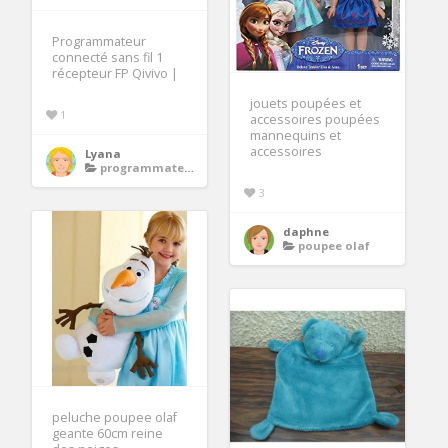
Programmateur
connecté sans fil 1
récepteur FP Qivivo |
jouets poupées et
1
accessoires poupées
mannequins et
accessoires
Lyana
programmateur radiateur electrique
3
daphne
poupee olaf
peluche poupee olaf
geante 60cm reine