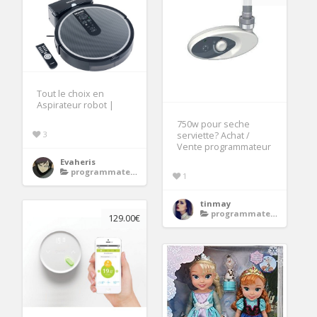
Tout le choix en
Aspirateur robot |
750w pour seche
3
serviette? Achat /
Vente programmateur
Evaheris
programmateur radiateur electrique
1
tinmay
programmateur radiateur electrique
129.00€