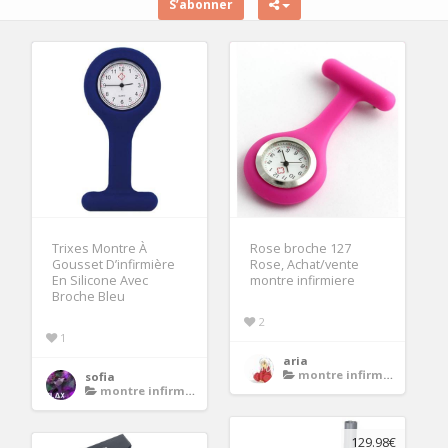
S’abonner
Trixes Montre À
Rose broche 127
Gousset D’infirmière
Rose, Achat/vente
En Silicone Avec
montre infirmiere
Broche Bleu
2
1
aria
montre infirmiere
sofia
montre infirmiere
129.98€