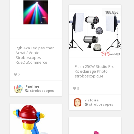
199.99€
Rgb Axa Led pas cher
Achat / Vente
Stroboscopes
RueDuCommerce
Flash 250W Studio Pro
Kit éclairage Photo
2
stroboscopique
Pauline
5
stroboscopes
victoria
stroboscopes