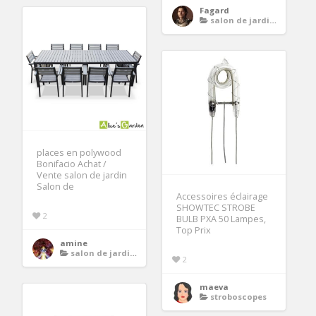
Fagard
salon de jardin en bois 12 places
places en polywood
Bonifacio Achat /
Vente salon de jardin
Salon de
Accessoires éclairage
SHOWTEC STROBE
2
BULB PXA 50 Lampes,
Top Prix
amine
salon de jardin en bois 12 places
2
maeva
stroboscopes